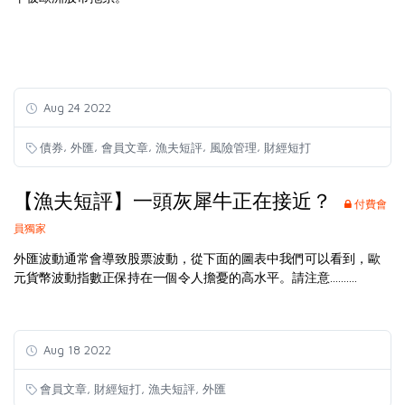
Aug 24 2022
,
,
,
,
,
債券
外匯
會員文章
漁夫短評
風險管理
財經短打
【漁夫短評】一頭灰犀牛正在接近？
付費會
員獨家
外匯波動通常會導致股票波動，從下面的圖表中我們可以看到，歐
元貨幣波動指數正保持在一個令人擔憂的高水平。請注意..........
Aug 18 2022
,
,
,
會員文章
財經短打
漁夫短評
外匯