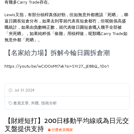
有幾多Carry Trade存在。
Lewis又指，有部分槓桿真係好勁，但如無意外都應該「死晒」，睇
返日圓長短倉分布，如果去到零就代表長短倉都冇，但呢個係高盛
嘅統計，如果由負數轉正數，就代表做日圓短倉嘅人幾乎全部被
「夾死晒」，如果純粹係「偷雞」用槓桿做，呢類嘅Carry Trade如
無意外都「死晒」。
【名家給力場】拆解今輪日圓拆倉潮
https://youtu.be/wCiOOsMt7xk?si=SYr27_jE8BQ_1Do1
Jul 31 2024
,
,
會員文章
外匯
技術分析
【財經短打】200日移動平均線或為日元交
叉盤提供支持
付費會員獨家