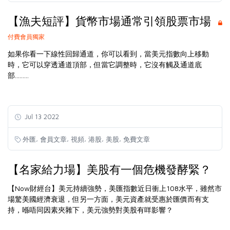
【漁夫短評】貨幣市場通常引領股票市場
付費會員獨家
如果你看一下線性回歸通道，你可以看到，當美元指數向上移動
時，它可以穿透通道頂部，但當它調整時，它沒有觸及通道底
部.........
Jul 13 2022
,
,
,
,
,
外匯
會員文章
視頻
港股
美股
免費文章
【名家給力場】美股有一個危機發酵緊？
【Now財經台】美元持續強勢，美匯指數近日衝上108水平，雖然市
場驚美國經濟衰退，但另一方面，美元資產就受惠於匯價而有支
持，喺唔同因素夾雜下，美元強勢對美股有咩影響？