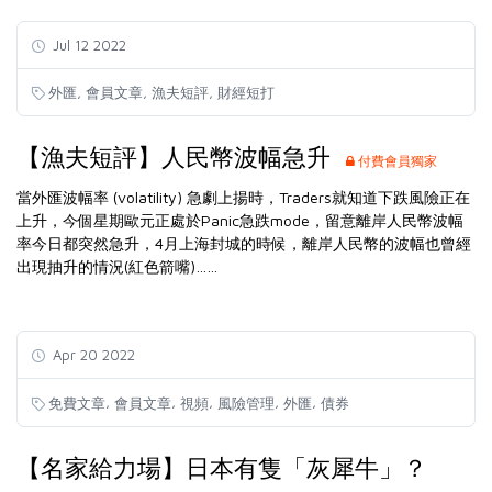
Jul 12 2022
,
,
,
外匯
會員文章
漁夫短評
財經短打
【漁夫短評】人民幣波幅急升
付費會員獨家
當外匯波幅率 (volatility) 急劇上揚時，Traders就知道下跌風險正在
上升，今個星期歐元正處於Panic急跌mode，留意離岸人民幣波幅
率今日都突然急升，4月上海封城的時候，離岸人民幣的波幅也曾經
出現抽升的情況(紅色箭嘴)……
Apr 20 2022
,
,
,
,
,
免費文章
會員文章
視頻
風險管理
外匯
債券
【名家給力場】日本有隻「灰犀牛」？