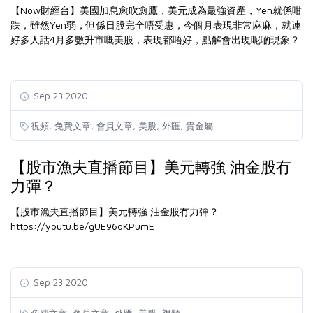
【Now財經台】美國加息愈吹愈鷹，美元成為最強資產，Yen就係咁
跌，雖然Yen弱，但係日股完全唔受惠，今個月表現非常麻麻，就連
好多人話4月多數升市嘅美股，表現都唔好，點解會出現呢啲現象？
Sep 23 2020
,
,
,
,
,
視頻
免費文章
會員文章
美股
外匯
貴金屬
【股市漁夫直播節目】美元轉強 油金股冇
力彈？
【股市漁夫直播節目】美元轉強 油金股冇力彈？
https://youtu.be/gUE96oKPumE
Sep 23 2020
,
,
,
,
免費文章
會員文章
外匯
美股
視頻