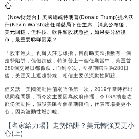
心
【Now財經台】美國總統特朗普(Donald Trump)提名沃
什(Kevin Warsh)出任聯儲局下任主席，消息公布後，
美元回穩，但科技、軟件類股就急挫，如果要分析後
市，最重要睇咩因素？
「股市漁夫」創辦人莊志雄指，目前睇美匯指數有一個
走勢陷阱，係假跌破，特朗普上一個任期當中，美匯首
280個交易日都係跌，而到今次，今星期啱啱夠280日
後，美匯又上返趨勢線，相信主要係流動性問題。
佢又話，美國流動性偏弱唔係第一次，2019年當時都出
現同樣問題，而今次主要因為政府停擺，令TGA抽走咗
部份流動性，假設美匯今個星期轉強，代表市場要更小
心，因為波動性增加咗。
【名家給力場】走勢陷阱？美元轉強要更小
心(上)