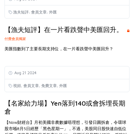
,
,
漁夫短評
會員文章
外匯
【漁夫短評】在一片看跌聲中美匯回升。
付費會員獨家
美匯指數到了主要長期支持位，在一片看跌聲中美匯回升？
Aug 21 2024
,
,
,
視頻
會員文章
免費文章
外匯
【名家給力場】Yen落到140或會拆埋長期
倉
【Now財經台】月初美國非農數據唔理想，引發日圓拆倉，令環球
股市喺8月5日經歷「黑色星期一」，不過，美股同日股快速自低位