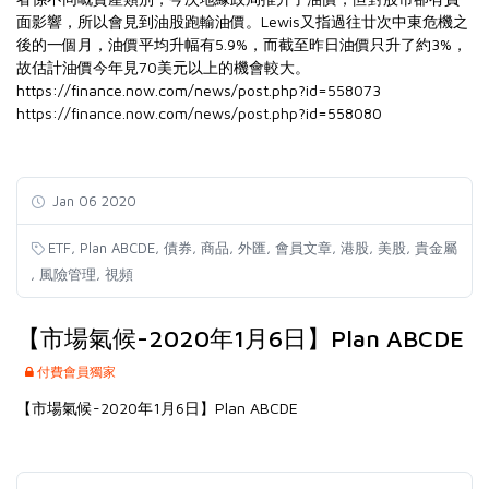
面影響，所以會見到油股跑輸油價。Lewis又指過往廿次中東危機之
後的一個月，油價平均升幅有5.9%，而截至昨日油價只升了約3%，
故估計油價今年見70美元以上的機會較大。
https://finance.now.com/news/post.php?id=558073
https://finance.now.com/news/post.php?id=558080
Jan 06 2020
,
,
,
,
,
,
,
,
ETF
Plan ABCDE
債券
商品
外匯
會員文章
港股
美股
貴金屬
,
,
風險管理
視頻
【市場氣候-2020年1月6日】Plan ABCDE
付費會員獨家
【市場氣候-2020年1月6日】Plan ABCDE