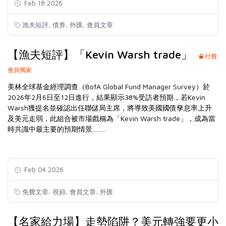
Feb 18 2026
,
,
,
漁夫短評
債券
外匯
會員文章
【漁夫短評】「Kevin Warsh trade」
付費
會員獨家
美林全球基金經理調查（BofA Global Fund Manager Survey）於
2026年2月6日至12日進行，結果顯示38%受訪者預期，若Kevin
Warsh獲提名並確認出任聯儲局主席，將導致美國國債孳息率上升
及美元走弱，此組合被市場戲稱為「Kevin Warsh trade」，成為當
時共識中最主要的預期情景.........
Feb 04 2026
,
,
,
免費文章
視頻
會員文章
外匯
【名家給力場】走勢陷阱？美元轉強要更小