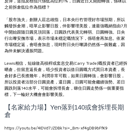
反彈，道指及標指只係低高位約1%，日圓近日又開始轉強，係咪以
之前拆倉低位作為指標？
「股市漁夫」創辦人莊志雄指，日本央行冇管理好市場預期，所以
觸發拆倉潮，唔單止影響日股，仲影響埋美股，連最強嘅納指由7月
中開始跟隨日圓見頂回落，日圓跌代表美元轉弱、日圓轉強。日央
行出嚟安撫市場，表示市場未穩定嘅情況下，係唔會再加息。依家
市場穩定返，會唔會加息，現時對日央行嚟講仍然係一個難處，因
為仲未解決通脹問題。
Lewis相信，短線做高槓桿或套息交易(Carry Trade)嘅投資者已經拆
晒倉，但留意返長倉，唔少投資者以借日圓嘅方式買日本資產，長
倉好多已長揸幾年，利潤非常可觀，如果日圓轉強，會影響日股，
所以投資者沽部分日圓資產，還日圓，日圓可能會繼續強勢。若日
圓跌到落140水平，可能會拆埋長倉，睇住日圓走勢係一個重要指
標，下一輪好大機會會影響美股。
【名家給力場】Yen落到140或會拆埋長期
倉
https://youtu.be/4IDVd7JZDBk?si=_Bm-xf4gDB9bFfK9