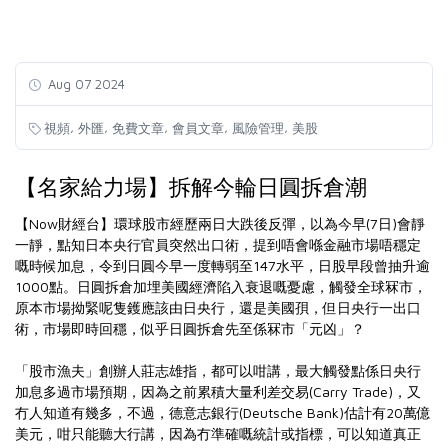
Aug 07 2024
,
,
,
,
,
視頻
外匯
免費文章
會員文章
風險管理
美股
【名家給力場】拆解今輪日圓拆倉潮
【Now財經台】環球股市經歷兩日大跌後反彈，以為今早(7日)會靜
一靜，點知日本央行官員突然出口術，提到唔會喺金融市場唔穩定
嘅時候加息，令到日圓今早一度轉弱至147水平，日股早段曾抽升逾
1000點。日圓拆倉加埋美國經濟陷入衰退嘅憂慮，觸發全球冧市，
原本市場拗緊呢隻鑊應該由日央行，還是美國孭，但日央行一出口
術，市場即時回穩，似乎日圓拆倉先至係冧市「元凶」？
「股市漁夫」創辦人莊志雄指，都可以咁講，最大觸發點係日央行
加息多過市場預期，因為之前累積大量利差交易(Carry Trade)，又
冇人知道有幾多，不過，德意志銀行(Deutsche Bank)估計有20萬億
美元，咁只能聽大行講，因為冇準確嘅統計或指標，可以知道真正