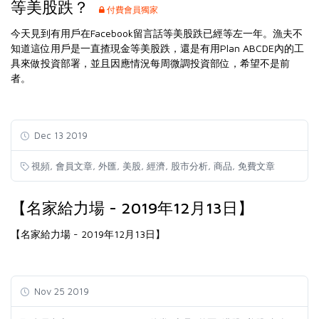
等美股跌？
付費會員獨家
今天見到有用戶在Facebook留言話等美股跌已經等左一年。漁夫不
知道這位用戶是一直揸現金等美股跌，還是有用Plan ABCDE內的工
具來做投資部署，並且因應情況每周微調投資部位，希望不是前
者。
Dec 13 2019
,
,
,
,
,
,
,
視頻
會員文章
外匯
美股
經濟
股市分析
商品
免費文章
【名家給力場 - 2019年12月13日】
【名家給力場 - 2019年12月13日】
Nov 25 2019