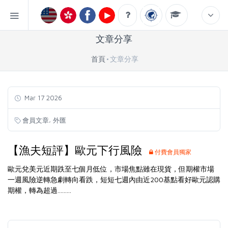
文章分享
首頁
文章分享
Mar 17 2026
,
會員文章
外匯
【漁夫短評】歐元下行風險
付費會員獨家
歐元兌美元近期跌至七個月低位，市場焦點雖在現貨，但期權市場
一週風險逆轉急劇轉向看跌，短短七週內由近200基點看好歐元認購
期權，轉為超過.........