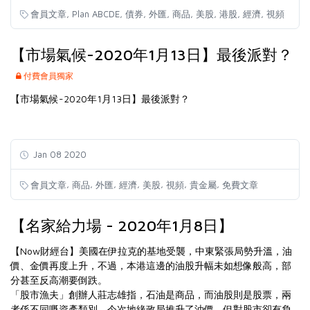
,
,
,
,
,
,
,
,
會員文章
Plan ABCDE
債券
外匯
商品
美股
港股
經濟
視頻
【市場氣候-2020年1月13日】最後派對？
付費會員獨家
【市場氣候-2020年1月13日】最後派對？
Jan 08 2020
,
,
,
,
,
,
,
會員文章
商品
外匯
經濟
美股
視頻
貴金屬
免費文章
【名家給力場 - 2020年1月8日】
【Now財經台】美國在伊拉克的基地受襲，中東緊張局勢升溫，油
價、金價再度上升，不過，本港這邊的油股升幅未如想像般高，部
分甚至反高潮要倒跌。
「股市漁夫」創辦人莊志雄指，石油是商品，而油股則是股票，兩
者係不同嘅資產類別，今次地緣政局推升了油價，但對股市卻有負