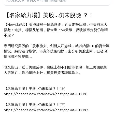
【名家給力場】美股...仍未脫險 ？！
【Now財經台】美股經歷一輪急跌後，近日走勢回穩，但美股三大
指數：道指、標指及納指，都未重上50天線，反映後市走勢仍陰晴
不定？
專門研究美股的「股市漁夫」創辦人莊志雄，就以納指ETF的資金流
情況、納指迷你期貨、市寬等技術指標，去分析美股去向，但發現
情況都不容樂觀.....
他又指出，近日美匯反彈，傳統上都不利股市表現，加上美國總統
大選迫近，政治風險上升，建資投資者謹慎為上。
【名家給力場】美股...仍未脫險？！(上)
https://finance.now.com/news/post.php?id=612191
【名家給力場】美股...仍未脫險？！(下)
https://finance.now.com/news/post.php?id=612192