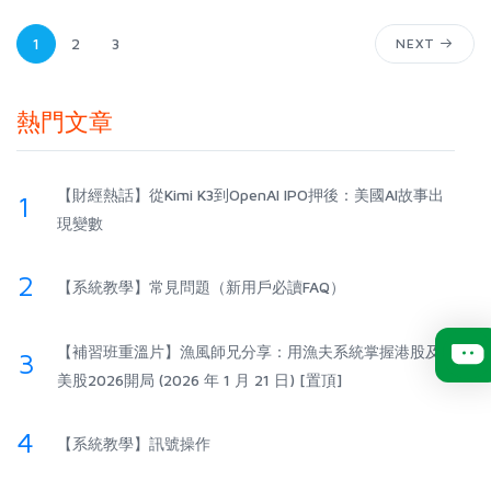
1
2
3
NEXT
熱門文章
【財經熱話】從Kimi K3到OpenAI IPO押後：美國AI故事出
1
現變數
2
【系統教學】常見問題（新用戶必讀FAQ）
【補習班重溫片】漁風師兄分享：用漁夫系統掌握港股及
3
美股2026開局 (2026 年 1 月 21 日) [置頂]
4
【系統教學】訊號操作