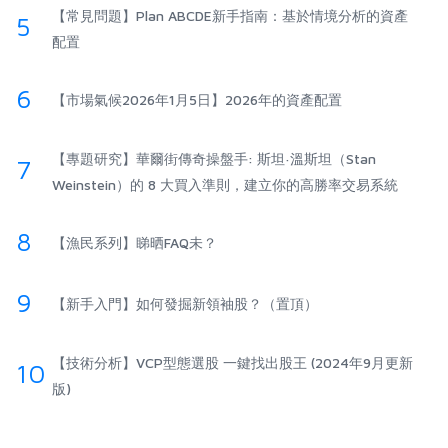
【常見問題】Plan ABCDE新手指南：基於情境分析的資產
5
配置
6
【市場氣候2026年1月5日】2026年的資產配置
【專題研究】華爾街傳奇操盤手: 斯坦·溫斯坦（Stan
7
Weinstein）的 8 大買入準則，建立你的高勝率交易系統
8
【漁民系列】睇晒FAQ未？
9
【新手入門】如何發掘新領袖股？（置頂）
【技術分析】VCP型態選股 一鍵找出股王 (2024年9月更新
10
版)