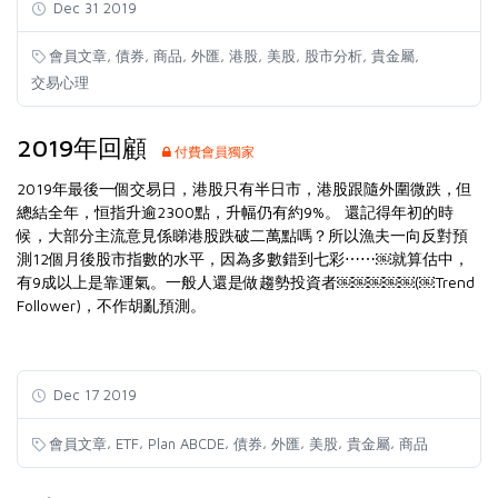
Dec 31 2019
,
,
,
,
,
,
,
,
會員文章
債券
商品
外匯
港股
美股
股市分析
貴金屬
交易心理
2019年回顧
付費會員獨家
2019年最後一個交易日，港股只有半日市，港股跟隨外圍微跌，但
總結全年，恒指升逾2300點，升幅仍有約9%。 還記得年初的時
候，大部分主流意見係睇港股跌破二萬點嗎？所以漁夫一向反對預
測12個月後股市指數的水平，因為多數錯到七彩⋯⋯￼就算估中，
有9成以上是靠運氣。一般人還是做趨勢投資者￼￼￼￼￼(￼Trend
Follower)，不作胡亂預測。
Dec 17 2019
,
,
,
,
,
,
,
會員文章
ETF
Plan ABCDE
債券
外匯
美股
貴金屬
商品