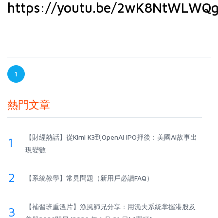
https://youtu.be/2wK8NtWLWQ
1
熱門文章
【財經熱話】從Kimi K3到OpenAI IPO押後：美國AI故事出
1
現變數
2
【系統教學】常見問題（新用戶必讀FAQ）
【補習班重溫片】漁風師兄分享：用漁夫系統掌握港股及
3