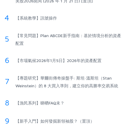
美股2026開局 (2026 年 1 月 21 日) [置頂]
4
【系統教學】訊號操作
【常見問題】Plan ABCDE新手指南：基於情境分析的資產
5
配置
6
【市場氣候2026年1月5日】2026年的資產配置
【專題研究】華爾街傳奇操盤手: 斯坦·溫斯坦（Stan
7
Weinstein）的 8 大買入準則，建立你的高勝率交易系統
8
【漁民系列】睇晒FAQ未？
9
【新手入門】如何發掘新領袖股？（置頂）