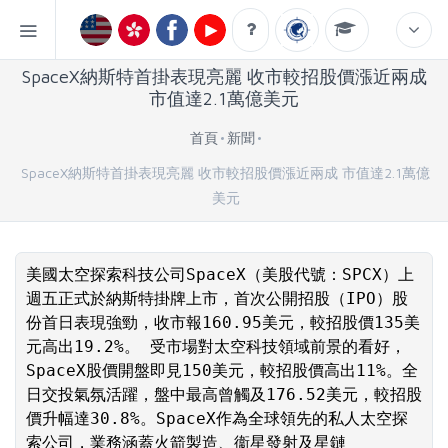
SpaceX納斯特首掛表現亮麗 收市較招股價漲近兩成
市值達2.1萬億美元
首頁
新聞
SpaceX納斯特首掛表現亮麗 收市較招股價漲近兩成 市值達2.1萬億
美元
美國太空探索科技公司SpaceX（美股代號：SPCX）上
週五正式於納斯特掛牌上市，首次公開招股（IPO）股
份首日表現強勁，收市報160.95美元，較招股價135美
元高出19.2%。 受市場對太空科技領域前景的看好，
SpaceX股價開盤即見150美元，較招股價高出11%。全
日交投氣氛活躍，盤中最高曾觸及176.52美元，較招股
價升幅達30.8%。SpaceX作為全球領先的私人太空探
索公司，業務涵蓋火箭製造、衞星發射及星鏈