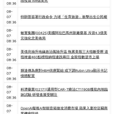
段投資168億美元
08:36
08-
07
特朗普簽署行政命令 力堵「生育旅遊」衝擊出生公民權
08:36
08-
敏實集團(00425)美國阿拉巴馬州新廠奠基 斥資4.3億美
07
元強化北美佈局
08:36
08-
美債息抽升地緣政治風險升温 拖累美股三大指數受壓 道
07
指挫逾460點標指納指連跌兩日 金龍指數逆市上揚
08:36
08-
輝達傳為應對HBM供應緊絀 或下調Rubin Ultra顯示卡記
07
憶體配置
08:36
08-
科濟藥業(02171)通用型CAR-T療法CT1190B獲批內地臨
07
牀試驗 研發進展受關注
08:36
08-
OpenAI擬推AI智能音箱搶攻消費市場 蘋果入稟控盜竊商
07
業機密阻撓