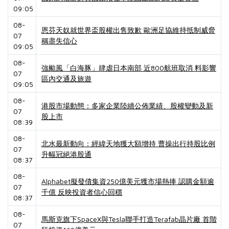
09:05
08-
恩芬天奴就世界盃股權出售致歉 歐洲足協維持抵制威脅
07
稱盡失信心
09:05
08-
強颱風「白海豚」肆虐日本南部 近800航班取消 料影響
07
區內交通及旅遊
09:05
08-
港股市場動態：多家企業陸續公佈業績、股權變動及新
07
股上市
08:39
08-
北水最新動向：經緯天地獲大額增持 曹操出行持股比例
07
升幅冠絕港股通
08:37
08-
Alphabet擬發債集資250億美元獲市場熱捧 認購金額逾
07
千億 反映投資者信心回穩
08:37
08-
馬斯克旗下SpaceX與Tesla聯手打造Terafab晶片廠 首階
07