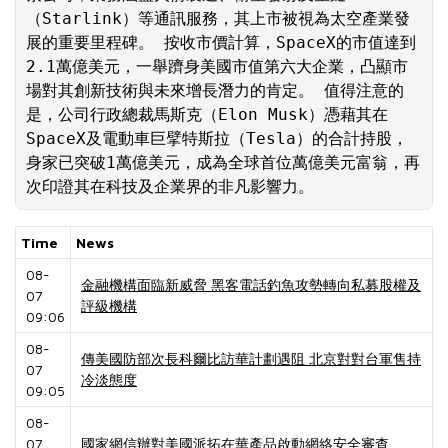
（Starlink）等通訊服務，其上市被視為太空產業發
展的重要里程碑。 按收市價計算，SpaceX的市值達到
2.1萬億美元，一舉躋身美國市值第六大企業，凸顯市
場對其創新技術與未來增長潛力的肯定。 值得注意的
是，公司行政總裁馬斯克（Elon Musk）憑藉其在
SpaceX及電動車巨擘特斯拉（Tesla）的合計持股，
身家已突破1萬億美元，成為全球首位萬億美元富翁，再
次印證其在科技及企業界的非凡影響力。
Time
News
08-
金融機構面臨新威脅 黑客電話釣魚攻勢轉向私募股權及
07
評級機構
09:06
08-
傳美國防部次長科爾比訪華計劃遇阻 北京對對台軍售持
07
冷淡態度
09:05
08-
07
國家網信辦對美國派拓在華產品啟動網絡安全審查