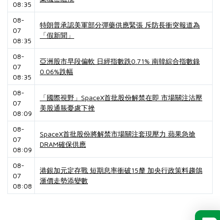
08:35
08-
特朗普承認美軍部分彈藥供應緊張 斥防長衝突報道為
07
「假新聞」
08:35
08-
亞洲股市早段偏軟 日經指數跌0.71% 南韓綜合指數錄
07
0.06%跌幅
08:35
08-
「國際視野」SpaceX首批股份解禁在即 市場關注沽壓
07
美股通脹憂慮下挫
08:09
08-
SpaceX首批股份將解禁市場關注套現壓力 蘋果急搶
07
DRAM確保供應
08:09
08-
港銀加元定存戰 短期息率衝破15釐 加央行政策料趨鴿
07
滙價走勢添變數
08:08