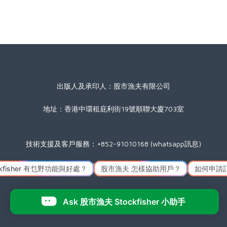
出版人及承印人：股市漁夫有限公司
地址：香港中環租庇利街19號順聯大廈703室
技術支援及客戶服務：+852-91010168 (whatsapp訊息)
星期一至五(公眾假期除外) 09:00 至 17:30
Icon made by
Freepik
from
www.flaticon.com