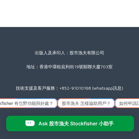
出版人及承印人：股市漁夫有限公司
地址：香港中環租庇利街19號順聯大廈703室
技術支援及客戶服務：+852-91010168 (whatsapp訊息)
星期一至五(公眾假期除外) 09:00 至 17:30
Icon made by
Freepik
from
www.flaticon.com