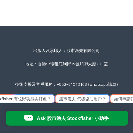
出版人及承印人：股市漁夫有限公司
地址：香港中環租庇利街19號順聯大廈703室
技術支援及客戶服務：+852-91010168 (whatsapp訊息)
星期一至五(公眾假期除外) 09:00 至 17:30
Icon made by
Freepik
from
www.flaticon.com