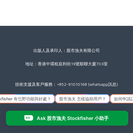
出版人及承印人：股市漁夫有限公司
地址：香港中環租庇利街19號順聯大廈703室
技術支援及客戶服務：+852-91010168 (whatsapp訊息)
星期一至五(公眾假期除外) 09:00 至 17:30
Icon made by
Freepik
from
www.flaticon.com