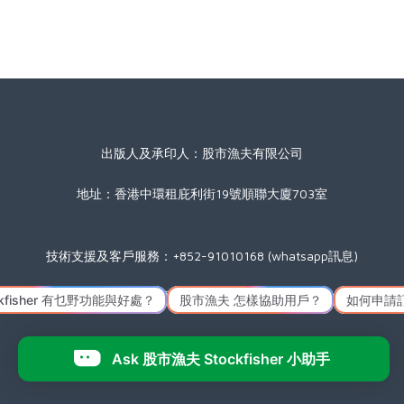
出版人及承印人：股市漁夫有限公司
地址：香港中環租庇利街19號順聯大廈703室
技術支援及客戶服務：+852-91010168 (whatsapp訊息)
星期一至五(公眾假期除外) 09:00 至 17:30
Icon made by
Freepik
from
www.flaticon.com