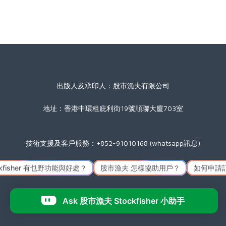
出版人及承印人：股市漁夫有限公司
地址：香港中環租庇利街19號順聯大廈703室
技術支援及客戶服務：+852-91010168 (whatsapp訊息)
星期一至五(公眾假期除外) 09:00 至 17:30
Icon made by
Freepik
from
www.flaticon.com