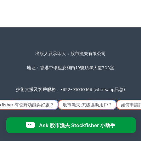
出版人及承印人：股市漁夫有限公司
地址：香港中環租庇利街19號順聯大廈703室
技術支援及客戶服務：+852-91010168 (whatsapp訊息)
星期一至五(公眾假期除外) 09:00 至 17:30
Icon made by
Freepik
from
www.flaticon.com