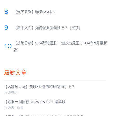
8
【漁民系列】睇晒FAQ未？
9
【新手入門】如何發掘新領袖股？（置頂）
【技術分析】VCP型態選股 一鍵找出股王 (2024年9月更新
10
版)
最新文章
【名家給力場】美股8月會衰喺聯儲局手上？
by 漁得水
【港股一周回顧 2026-08-07】礦業股
by 漁夫 | 莊博