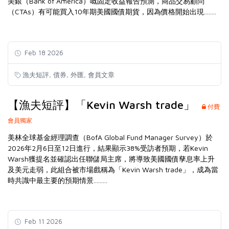
美銀（Bank of America）嘅固定收益報告預測，商品交易顧問
（CTAs）有可能買入10年期美國國債期貨，因為價格開始出現........
Feb 18 2026
,
,
,
漁夫短評
債券
外匯
會員文章
【漁夫短評】「Kevin Warsh trade」
付費
會員獨家
美林全球基金經理調查（BofA Global Fund Manager Survey）於
2026年2月6日至12日進行，結果顯示38%受訪者預期，若Kevin
Warsh獲提名並確認出任聯儲局主席，將導致美國國債孳息率上升
及美元走弱，此組合被市場戲稱為「Kevin Warsh trade」，成為當
時共識中最主要的預期情景.........
Feb 11 2026