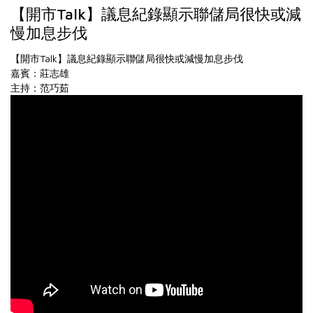
【開市Talk】議息紀錄顯示聯儲局很快或減
慢加息步伐
【開市Talk】議息紀錄顯示聯儲局很快或減慢加息步伐
嘉賓：莊志雄
主持：范巧茹