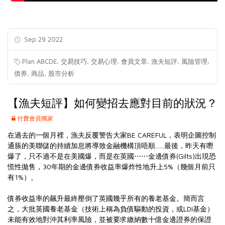
Sep 29 2022
,
,
,
,
,
,
Plan ABCDE
交易技巧
交易心理
會員文章
漁夫短評
風險管理
,
,
債券
商品
股市分析
【漁夫短評】如何變招去應對目前的狀況？
付費會員獨家
在過去的一個月裡，漁夫反覆警告大家BE CAREFUL，表明企圖控制
通脹的美聯儲的持續加息將導致金融機構頂唔順......最後，昨天有嘢
爆了，只不過不是在美國爆，而是在英國⋯⋯金邊債券(Gilts)出現恐
慌性拋售，30年期的金邊債券收益率爆炸性地升上5%（幾個月前只
有1%）。
債券收益率的飆升最終壓倒了英國幾乎所有的養老基金。簡而言
之，大批英國養老基金（技術上稱為負債驅動的投資，或LDI基金）
未能有效地對沖其利率風險，並被要求繳納數十億金邊證券的保證