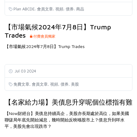
,
,
,
,
Plan ABCDE
會員文章
視頻
債券
商品
【市場氣候2024年7月8日】Trump
Trades
付費會員獨家
【市場氣候2024年7月8日】Trump Trades
Jul 03 2024
,
,
,
,
免費文章
會員文章
視頻
債券
美股
【名家給力場】美債息升穿呢個位標指有難
【Now財經台】美債息持續高企，美股亦長期處於高位，如果美國
聯儲局年底先開始減息，幾時開始反映喺股市上？債息升到咩水
平，美股先會出現跌市？