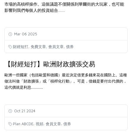
市場的高槓桿操作。這個議題不僅關係到華爾街的大玩家，也可能
影響到我們每個人的投資組合........
Mar 06 2025
,
,
,
財經短打
免費文章
會員文章
債券
【財經短打】歐洲財政擴張交易
歐洲一些國家（包括歐盟和德國）最近決定借更多錢來花在國防上。這種
做法叫做「財政擴張」或「槓桿化行動」。可是，借錢是要付出代價的，
這代價就是利息..........
Oct 21 2024
,
,
,
Plan ABCDE
視頻
會員文章
債券