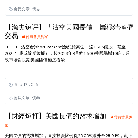
,
會員文章
債券
【漁夫短評】「沽空美國長債」屬極端擁擠
交易
付費會員獨家
TLT ETF 沽空倉(short interest)創紀錄高位，達1.505億股（截至
2025年底或近期數據），較2023年3月約1,500萬股暴增10倍，反
映市場對長期美國國債極度看淡.........
Sep 12 2025
,
會員文章
債券
【財經短打】美國長債的需求增加
付費會員獨
家
美國長債的需求增加，直接投資比例從23.03%躍升至28.01%，創下