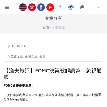
文章分享
首頁
文章分享
Jul 30 2026
,
,
免費文章
會員文章
債券
【漁夫短評】FOMC決策被解讀為「忽視通
脹」
FOMC會後巿場反應：
• 沃什維持利率於 3.75% 的決策本身並非核心問題，真正傷害在於溝通
失敗與公信力流失。