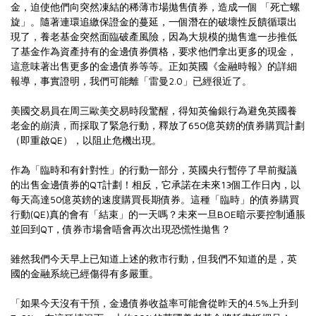
金，迫使他們向突然凍結的稀薄市場拋售債券，造成一個 「死亡螺
旋」。隨著連環追繳保證金的蔓延，一個潛在的破壞性反饋循環出
現了，養老基金突然面臨破產風險，因為大規模的拋售進一步推低
了基金作為資產持有的金邊債券價格，要求他們拿出更多的現金，
這意味著出售更多的金邊債券等等。正如英國《金融時報》的詳細
報導，事實證明，我們可能離「雷曼2.0」已經很近了。
美國交易員在周三歐美交易時段驚醒，得知英倫銀行為避免英國養
老金的崩潰，而採取了緊急行動，釋放了650億英鎊的債券購買計劃
（即重啟QE），以阻止危機出現。
作為「臨時和有針對性」的行動一部分，英國央行暫停了早前擬議
的出售金邊債券的QT計劃！相反，它承諾在未來13個工作日內，以
每天高達50億英鎊的速度購買長期債券。這種「臨時」的債券購買
行動(QE)真的會有「結束」的一天嗎？未來一旦BOE暗示要控制通脹
並回到QT，債券市場會唔會再次出現恐慌性拋售？
雖然我們今天早上已知道上述的救市行動，但我們不知道的是，英
國的金融系統已經傷得有多嚴重。
「如果今天沒有干預，金邊債券收益率可能會從昨天的4.5%上升到