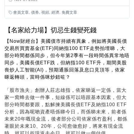
,
,
,
,
會員文章
債券
視頻
經濟
免費文章
【名家給力場】切忌生錢變死錢
【Now財經台】美國債市持續有異象，例如將美國長債
交易所買賣基金(ETF)同納指100 ETF走勢拍埋睇，大
部分時間都係同步，但今年第2季有一段時間係異常地唔
同步，美國長債ETF跌，但納指100 ETF升，期間美股
喪炒人工智能(AI)，預期通脹回落及息口見頂等，依家
睇返轉頭，當時係咪炒錯咗？
「股市漁夫」創辦人莊志雄指，依家睇返一定係，當大
家一窩蜂去做一件事，短線係可以唔跟基本因素，但大
部分時間都要跟，點解揀美國長債ETF及納指100 ETF
分析，因為呢啲資產唔係睇今日，而係睇未來，前者係
未來20年嘅現金流，後者部分公司依家係冇盈利，都係
著眼於未來10、20年，公司愈做愈好，將來有現金流
時，就可以折現返去今日，就可以做一個估值。