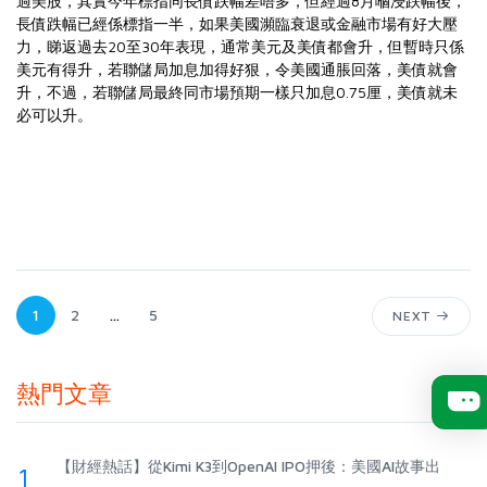
過美股，其實今年標指同長債跌幅差唔多，但經過8月嗰浸跌幅後，
長債跌幅已經係標指一半，如果美國瀕臨衰退或金融市場有好大壓
力，睇返過去20至30年表現，通常美元及美債都會升，但暫時只係
美元有得升，若聯儲局加息加得好狠，令美國通脹回落，美債就會
升，不過，若聯儲局最終同市場預期一樣只加息0.75厘，美債就未
必可以升。
1
2
...
5
NEXT
熱門文章
【財經熱話】從Kimi K3到OpenAI IPO押後：美國AI故事出
1