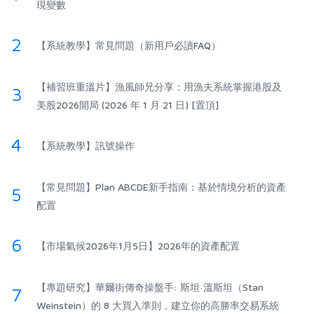
現變數
2
【系統教學】常見問題（新用戶必讀FAQ）
【補習班重溫片】漁風師兄分享：用漁夫系統掌握港股及
3
美股2026開局 (2026 年 1 月 21 日) [置頂]
4
【系統教學】訊號操作
【常見問題】Plan ABCDE新手指南：基於情境分析的資產
5
配置
6
【市場氣候2026年1月5日】2026年的資產配置
【專題研究】華爾街傳奇操盤手: 斯坦·溫斯坦（Stan
7
Weinstein）的 8 大買入準則，建立你的高勝率交易系統