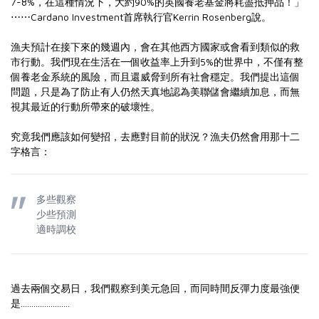
7-8%，在這種情況下，大約90%的英國養老基金將耗盡抵押品！」
⋯⋯Cardano Investment首席執行官Kerrin Rosenberg說。
漁夫預計在接下來的幾週內，會在其他西方國家或會看到類似的救
市行動。我們現在生活在一個收益率上升到5%的世界中，不僅有整
個養老金系統的風險，而且還威脅到所有社會穩定。我們提出這個
問題，只是為了防止有人仍然天真地認為美聯儲會繼續加息，而無
視其最近的行動所帶來的破壞性。
究竟我們應該如何變招，去應對目前的狀況？漁夫仍然會用那十二
字格言：
多些觀察
少些預測
適時調校
過去兩個交易日，我們觀察到美元急回，而同時間反彈力度最強便
是.......................