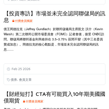
【投資專訪】市場並未完全認同聯儲局的訊
息
付費會員獨家
債王岡德拉克（Jeffrey Gundlach）於聯邦儲備局主席凱文·沃什（Kevin
Warsh）第二次聯邦公開市場委員會（FOMC）記者會後，接受 CNBC訪
問。聯儲局將聯邦基金利率維持在 3.5–3.75% 區間不變（其中三名委員
贊成加息）。岡德拉克的核心觀點是，市場並未完全認同聯儲局的訊
息.......
Feb 25 2026
,
債券
會員文章
【財經短打】CTA有可能買入10年期美國國
債期貨
付費會員獨家