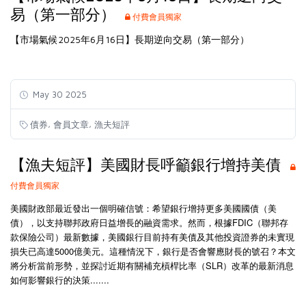
易（第一部分）
付費會員獨家
【市場氣候2025年6月16日】長期逆向交易（第一部分）
May 30 2025
,
,
債券
會員文章
漁夫短評
【漁夫短評】美國財長呼籲銀行增持美債
付費會員獨家
美國財政部最近發出一個明確信號：希望銀行增持更多美國國債（美
債），以支持聯邦政府日益增長的融資需求。然而，根據FDIC（聯邦存
款保險公司）最新數據，美國銀行目前持有美債及其他投資證券的未實現
損失已高達5000億美元。這種情況下，銀行是否會響應財長的號召？本文
將分析當前形勢，並探討近期有關補充槓桿比率（SLR）改革的最新消息
如何影響銀行的決策.......