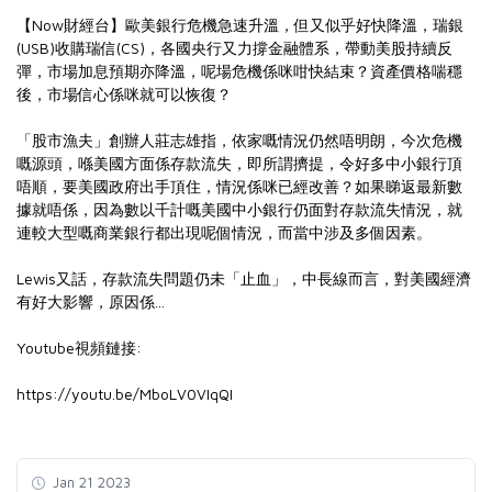
【Now財經台】歐美銀行危機急速升溫，但又似乎好快降溫，瑞銀
(USB)收購瑞信(CS)，各國央行又力撐金融體系，帶動美股持續反
彈，市場加息預期亦降溫，呢場危機係咪咁快結束？資產價格喘穩
後，市場信心係咪就可以恢復？
「股市漁夫」創辦人莊志雄指，依家嘅情況仍然唔明朗，今次危機
嘅源頭，喺美國方面係存款流失，即所謂擠提，令好多中小銀行頂
唔順，要美國政府出手頂住，情況係咪已經改善？如果睇返最新數
據就唔係，因為數以千計嘅美國中小銀行仍面對存款流失情況，就
連較大型嘅商業銀行都出現呢個情況，而當中涉及多個因素。
Lewis又話，存款流失問題仍未「止血」，中長線而言，對美國經濟
有好大影響，原因係...
Youtube視頻鏈接:
https://youtu.be/MboLV0VIqQI
Jan 21 2023