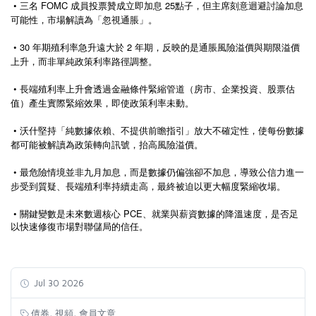
• 三名 FOMC 成員投票贊成立即加息 25點子，但主席刻意迴避討論加息
可能性，市場解讀為「忽視通脹」。
• 30 年期殖利率急升遠大於 2 年期，反映的是通脹風險溢價與期限溢價
上升，而非單純政策利率路徑調整。
• 長端殖利率上升會透過金融條件緊縮管道（房市、企業投資、股票估
值）產生實際緊縮效果，即使政策利率未動。
• 沃什堅持「純數據依賴、不提供前瞻指引」放大不確定性，使每份數據
都可能被解讀為政策轉向訊號，抬高風險溢價。
• 最危險情境並非九月加息，而是數據仍偏強卻不加息，導致公信力進一
步受到質疑、長端殖利率持續走高，最終被迫以更大幅度緊縮收場。
•
PCE
關鍵變數是未來數週核心
、就業與薪資數據的降溫速度，是否足
以快速修復市場對聯儲局的信任。
Jul 30 2026
,
,
債券
視頻
會員文章