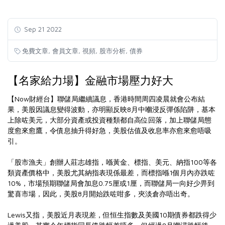
Sep 21 2022
,
,
,
,
免費文章
會員文章
視頻
股市分析
債券
【名家給力場】金融市場壓力好大
【Now財經台】聯儲局繼續議息，香港時間周四凌晨就會公布結
果，美股因議息變得波動，亦明顯反映8月中嗰浸反彈係陷阱，基本
上除咗美元，大部分資產或投資種類都自高位回落，加上聯儲局態
度愈來愈鷹，令債息抽升得好急，美股估值及收息率亦愈來愈唔吸
引。
「股市漁夫」創辦人莊志雄指，喺黃金、標指、美元、納指100等各
類資產價格中，美股尤其納指表現係最差，而標指喺1個月內亦跌咗
10%，市場預期聯儲局會加息0.75厘或1厘，而聯儲局一向好少畀到
驚喜市場，因此，美股8月開始跌咗咁多，夾淡倉亦唔出奇。
Lewis又指，美股近月表現差，但恒生指數及美國10期債券都跌得少