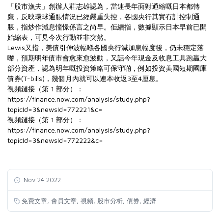
「股市漁夫」創辦人莊志雄認為，當連長年面對通縮嘅日本都轉
鷹，反映環球通脹情況已經嚴重失控，各國央行其實冇計控制通
脹，指炒作減息憧憬係言之尚早。佢續指，數據顯示日本早前已開
始縮表，可見今次行動並非突然。
Lewis又指，美債引伸波幅喺各國央行減加息幅度後，仍未穩定落
嚟，預期明年債市會愈來愈波動，又話今年現金及收息工具跑贏大
部分資產，認為明年嘅投資策略可保守啲，例如投資美國短期國庫
債券(T-bills)，幾個月內就可以連本收返3至4厘息。
視頻鏈接（第 1 部分）：
https://finance.now.com/analysis/study.php?
topicId=3&newsId=772221&c=
視頻鏈接（第 1 部分）：
https://finance.now.com/analysis/study.php?
topicId=3&newsId=772222&c=
Nov 24 2022
,
,
,
,
,
免費文章
會員文章
視頻
股市分析
債券
經濟