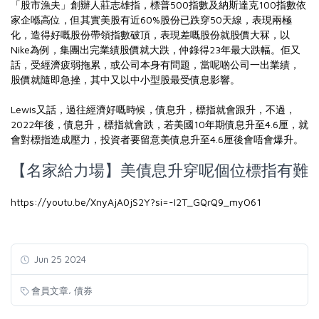
「股市漁夫」創辦人莊志雄指，標普500指數及納斯達克100指數依
家企喺高位，但其實美股有近60%股份已跌穿50天線，表現兩極
化，造得好嘅股份帶領指數破頂，表現差嘅股份就股價大冧，以
Nike為例，集團出完業績股價就大跌，仲錄得23年最大跌幅。佢又
話，受經濟疲弱拖累，或公司本身有問題，當呢啲公司一出業績，
股價就隨即急挫，其中又以中小型股最受債息影響。
Lewis又話，過往經濟好嘅時候，債息升，標指就會跟升，不過，
2022年後，債息升，標指就會跌，若美國10年期債息升至4.6厘，就
會對標指造成壓力，投資者要留意美債息升至4.6厘後會唔會爆升。
【名家給力場】美債息升穿呢個位標指有難
https://youtu.be/XnyAjA0jS2Y?si=-I2T_GQrQ9_myO61
Jun 25 2024
,
會員文章
債券