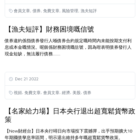
,
,
,
,
會員文章
債券
免費文章
風險管理
漁夫短評
【漁夫短評】財務困境嘅信號
債券違約係指債券發行人喺債券合約規定嘅時間內未能按期支付利
息或本金嘅情況。呢個係財務困境嘅信號，因為咁表明債券發行人
現金短缺，無法履行債務........
Dec 21 2022
,
,
,
,
,
視頻
免費文章
會員文章
經濟
美股
債券
【名家給力場】日本央行退出超寬鬆貨幣政
策
【Now財經台】日本央行噚日向市場投下震撼彈，出乎預期擴大10
年期國債孳息率區間，明示退出維持多年嘅超寬鬆貨幣政策。