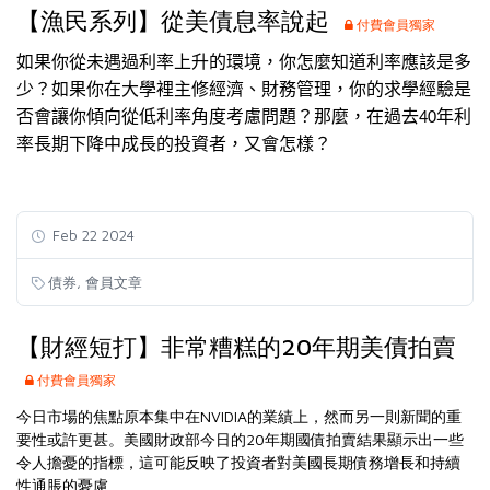
【漁民系列】從美債息率說起
付費會員獨家
如果你從未遇過利率上升的環境，你怎麼知道利率應該是多
少？如果你在大學裡主修經濟、財務管理，你的求學經驗是
否會讓你傾向從低利率角度考慮問題？那麼，在過去
年利
40
率長期下降中成長的投資者，又會怎樣？
Feb 22 2024
,
債券
會員文章
【財經短打】非常糟糕的20年期美債拍賣
付費會員獨家
今日市場的焦點原本集中在NVIDIA的業績上，然而另一則新聞的重
要性或許更甚。美國財政部今日的20年期國債拍賣結果顯示出一些
令人擔憂的指標，這可能反映了投資者對美國長期債務增長和持續
性通脹的憂慮.........