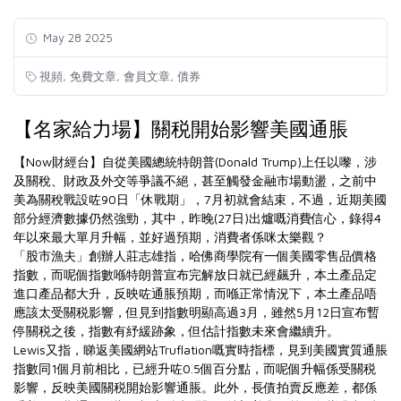
May 28 2025
,
,
,
視頻
免費文章
會員文章
債券
【名家給力場】關税開始影響美國通脹
【Now財經台】自從美國總統特朗普(Donald Trump)上任以嚟，涉
及關稅、財政及外交等爭議不絕，甚至觸發金融市場動盪，之前中
美為關稅戰設咗90日「休戰期」，7月初就會結束，不過，近期美國
部分經濟數據仍然強勁，其中，昨晚(27日)出爐嘅消費信心，錄得4
年以來最大單月升幅，並好過預期，消費者係咪太樂觀？
「股市漁夫」創辦人莊志雄指，哈佛商學院有一個美國零售品價格
指數，而呢個指數喺特朗普宣布完解放日就已經飆升，本土產品定
進口產品都大升，反映咗通脹預期，而喺正常情況下，本土產品唔
應該太受關税影響，但見到指數明顯高過3月，雖然5月12日宣布暫
停關税之後，指數有紓緩跡象，但估計指數未來會繼續升。
Lewis又指，睇返美國網站Truflation嘅實時指標，見到美國實質通脹
指數同1個月前相比，已經升咗0.5個百分點，而呢個升幅係受關税
影響，反映美國關税開始影響通脹。此外，長債拍賣反應差，都係