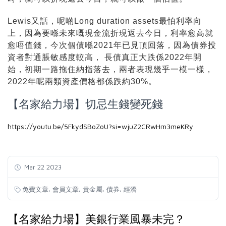
Lewis又話，呢啲Long duration assets最怕利率向
上，因為要喺未來嘅現金流折現返去今日，利率愈高就
愈唔值錢，今次個債喺2021年已見頂回落，因為債券投
資者對通脹敏感度較高， 長債真正大跌係2022年開
始，初期一路拖住納指落去，兩者表現幾乎一模一樣，
2022年呢兩類資產價格都係跌約30%。
【名家給力場】切忌生錢變死錢
https://youtu.be/5FkydSBoZoU?si=wjuZ2CRwHm3meKRy
Mar 22 2023
,
,
,
,
免費文章
會員文章
貴金屬
債券
經濟
【名家給力場】美銀行業風暴未完？