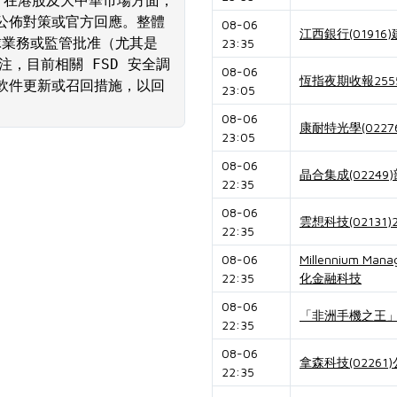
 在港股及大中華市場方面，
公佈對策或官方回應。整體
08-06
江西銀行(0191
球業務或監管批准（尤其是 
23:35
注，目前相關 FSD 安全調
08-06
恆指夜期收報255
軟件更新或召回措施，以回
23:05
08-06
康耐特光學(022
23:05
08-06
晶合集成(0224
22:35
08-06
雲想科技(0213
22:35
08-06
Millennium 
22:35
化金融科技
08-06
「非洲手機之王」
22:35
08-06
拿森科技(02261
22:35