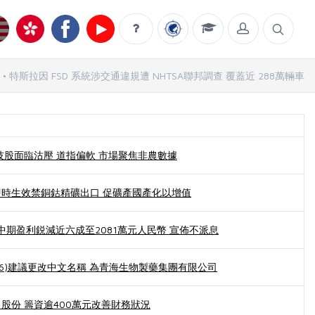
特斯拉因 FSD 系統涉交通違規遭 NHTSA聯邦調查 覆蓋近 288萬輛車
技股面臨沽壓 道指偏軟 市場聚焦非農數據
時生效禁銅鈷精礦出口 促礦產國產化以增值
1)中期盈利鋭減近六成至2081萬元人民幣 宣佈不派息
876)建議更改中文名稱 為青海生物製藥集團有限公司
股份 籌資逾400萬元改善財務狀況