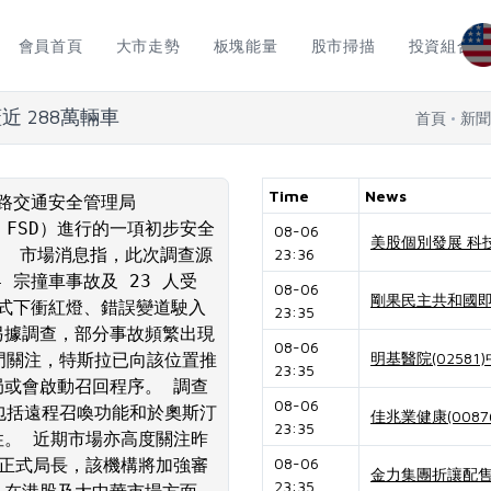
會員首頁
大市走勢
板塊能量
股市掃描
投資組合
近 288萬輛車
首頁
新聞
Time
News
公路交通安全管理局
ng，FSD）進行的一項初步安全
08-06
美股個別發展 科
輛。 市場消息指，此次調查源
23:36
4 宗撞車事故及 23 人受
08-06
剛果民主共和國即
模式下衝紅燈、錯誤變道駛入
23:35
另據調查，部分事故頻繁出現
08-06
明基醫院(0258
部門關注，特斯拉已向該位置推
23:35
局或會啟動召回程序。 調查
08-06
，包括遠程召喚功能和於奧斯汀
佳兆業健康(00
23:35
全性。 近期市場亦高度關注昨
08-06
SA 正式局長，該機構將加強審
金力集團折讓配售
23:35