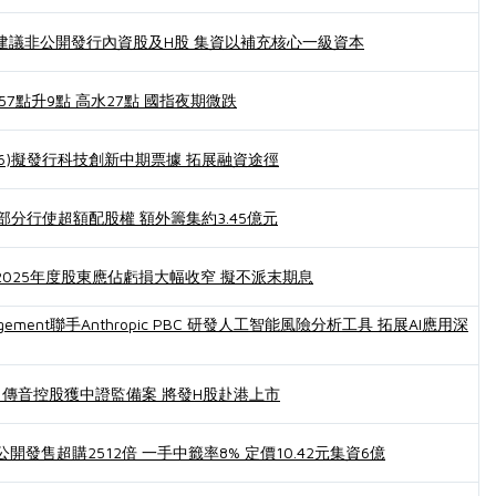
6)建議非公開發行內資股及H股 集資以補充核心一級資本
57點升9點 高水27點 國指夜期微跌
76)擬發行科技創新中期票據 拓展融資途徑
9)部分行使超額配股權 額外籌集約3.45億元
1)2025年度股東應佔虧損大幅收窄 擬不派末期息
Management聯手Anthropic PBC 研發人工智能風險分析工具 拓展AI應用深
傳音控股獲中證監備案 將發H股赴港上市
)公開發售超購2512倍 一手中籤率8% 定價10.42元集資6億