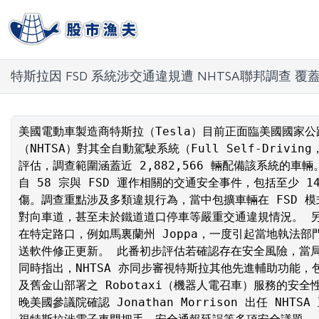
特斯拉因 FSD 系統涉交通違規遭 NHTSA聯邦調查 覆蓋
美國電動車製造商特斯拉（Tesla）目前正面臨美國國家
（NHTSA）對其全自動駕駛系統（Full Self‑Drivi
評估，調查範圍涵蓋近 2,882,566 輛配備該系統的車
自 58 宗與 FSD 運作相關的交通安全事件，包括至少 1
傷。調查重點涉及多類違規行為，當中包擴車輛在 FSD 
對向車道，甚至未於鐵道道口停車等嚴重交通違規情況。 
在特定路口，例如馬裏蘭州 Joppa，一度引起當地執法
送軟件修正更新。 此番初步評估若確認存在安全風險，當
同時指出，NHTSA 亦同步審視特斯拉其他先進輔助功能
及舊金山部署之 Robotaxi（機器人電召車）服務的安
晚美國參議院確認 Jonathan Morrison 出任 NHT