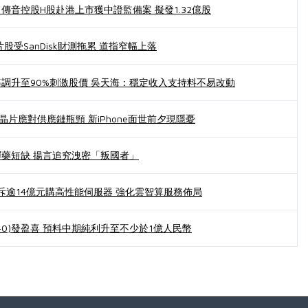
傳音控股H股赴港上市獲中證監備案 擬發1.32億股
股受SanDisk財測拖累 道指窄幅上落
調升至90%刺激股價 吳天海：穩定收入支持料不易改動
晶片應對供應鏈瓶頸 新iPhone面世前夕現隱憂
藥短缺 揚言追究洩密「叛國者」
3)斥逾14億元購高性能伺服器 強化雲智算服務佈局
 (01940)發盈喜 預料中期純利升至不少於1億人民幣