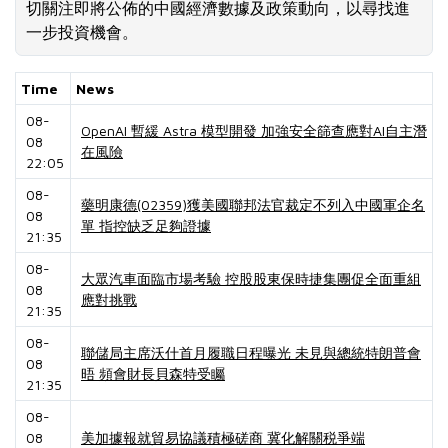
切關注即將公佈的中國經濟數據及政策動向，以尋找進
一步投資機會。
Time
News
08-
OpenAI 暫緩 Astra 模型開發 加強安全篩查應對AI自主潛
08
在風險
22:05
08-
藥明康德(02359)獲美國聯邦法官裁定不列入中國軍企名
08
單 指控缺乏足夠證據
21:35
08-
大眾汽車面臨市場考驗 控股股東保時捷集團促全面重組
08
應對挑戰
21:35
08-
聯儲局主席沃什首月履職日程曝光 未見與總統特朗普會
08
晤 頻會財長貝森特受矚
21:35
08-
08
美加據報就貿易協議積極磋商 冀化解關税爭端