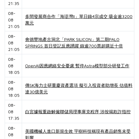
21:35
08-
多間發展商合作「海瑅灣II」單日錄4宗成交 吸金逾3200
08
萬元
21:05
08-
會德豐地產古洞北「PARK SILICON」第二期PALO
08
SPRINGS 首日登記反應踴躍 錄逾700票超購近十倍
21:05
08-
08
OpenAI因應網絡安全憂慮 暫停Astra模型部分研發工作
18:05
08-
傳SK海力士研重慶資產選項 擬引入投資者助增長 估值料
08
達30億美元
18:05
08-
08
白宮據報重啟解僱聯儲局理事庫克程序 涉按揭欺詐指控
17:35
08-
美國機械人進口新規生效 宇樹科技稱現有產品銷售未受
08
影響