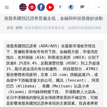
港股美國預託證券普遍走低，金融與科技股微妙波動
首頁
新聞
港股美國預託證券普遍走低，金融與科技股微妙波動
港股美國預託證券（ADR/ADS）在最新市場收市情況
下，普遍較香港收市有所下跌。金融股方面，市場消息
指出，友邦保險（AIA）和香港交易所（HKEX）分別下
跌逾0.2%至0.4%，反觀滙豐控股（HSBC）則上升超過
1%，顯示資金流向有分歧趨勢。 科技股部分，ATMXJ
股份整體表現疲弱，京東（JD.com）跌幅超過2%，成
為當中下跌幅度最大的公司。騰訊（Tencent）、阿里
巴巴（Alibaba）、美團（Meituan）以及小米
（Xiaomi）亦均錄得輕微下跌。 市場觀察人士認為，
近日中美關係的變化及全球經濟前景的不確定性，可能
是影響港股美國預託證券表現的主要因素。投資者將密