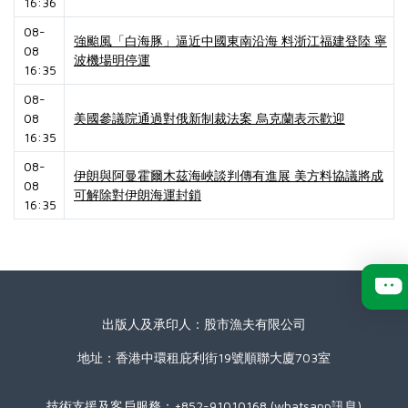
16:36
08-
強颱風「白海豚」逼近中國東南沿海 料浙江福建登陸 寧
08
波機場明停運
16:35
08-
08
美國參議院通過對俄新制裁法案 烏克蘭表示歡迎
16:35
08-
伊朗與阿曼霍爾木茲海峽談判傳有進展 美方料協議將成
08
可解除對伊朗海運封鎖
16:35
出版人及承印人：股市漁夫有限公司
地址：香港中環租庇利街19號順聯大廈703室
技術支援及客戶服務：+852-91010168 (whatsapp訊息)