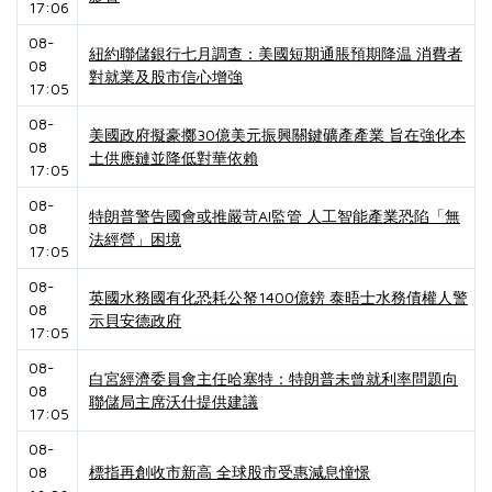
17:06
08-
紐約聯儲銀行七月調查：美國短期通脹預期降温 消費者
08
對就業及股市信心增強
17:05
08-
美國政府擬豪擲30億美元振興關鍵礦產產業 旨在強化本
08
土供應鏈並降低對華依賴
17:05
08-
特朗普警告國會或推嚴苛AI監管 人工智能產業恐陷「無
08
法經營」困境
17:05
08-
英國水務國有化恐耗公帑1400億鎊 泰晤士水務債權人警
08
示貝安德政府
17:05
08-
白宮經濟委員會主任哈塞特：特朗普未曾就利率問題向
08
聯儲局主席沃什提供建議
17:05
08-
08
標指再創收市新高 全球股市受惠減息憧憬