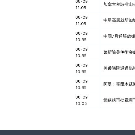
08-09
加拿大卑詩省山
11:05
08-09
中星高層就新加
11:05
08-09
中國7月通脹數據
10:35
08-09
萬斯論美伊衝突
10:35
08-09
美參議院通過臨
10:35
08-09
阿曼：霍爾木茲
10:35
08-09
鍾睒睒再批電商
10:05