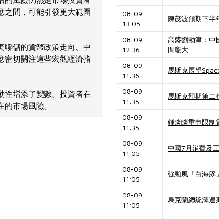
治的風險仍然是市場投資者
應之間，可能引發更大範圍
08-09
陳茂波預期下半年
13:05
08-09
高盛劉勁津：中國
美聯儲的貨幣政策走向、中
12:36
間龐大
應密切關注這些宏觀經濟指
08-09
馬斯克展望Spac
11:36
08-09
動性增添了變數。投資者在
馬斯克預期第二
11:35
在的市場風險。
08-09
鍾睒睒重申限制
11:35
08-09
中國7月消費及
11:05
08-09
強颱風「白海豚
11:05
08-09
烏克蘭總統澤連
11:05