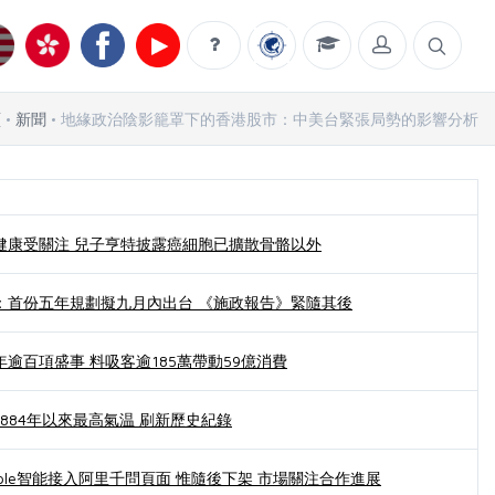
頁
新聞
地緣政治陰影籠罩下的香港股市：中美台緊張局勢的影響分析
健康受關注 兒子亨特披露癌細胞已擴散骨骼以外
：首份五年規劃擬九月內出台 《施政報告》緊隨其後
逾百項盛事 料吸客逾185萬帶動59億消費
884年以來最高氣温 刷新歷史紀錄
ple智能接入阿里千問頁面 惟隨後下架 市場關注合作進展