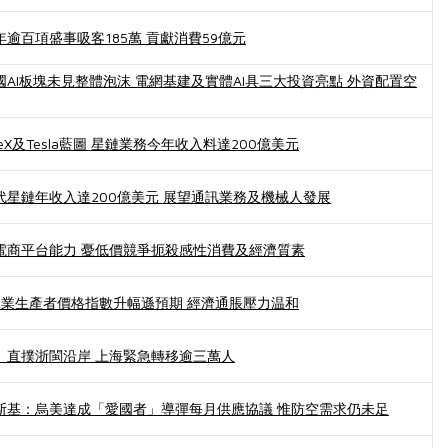
逾百項盛事吸客185萬 貢獻消費59億元
AI板塊未見整體泡沫 電網基建及實體AI具三大投資亮點 外資配置空
eX及Tesla藍圖 星鏈業務今年收入料達200億美元
代星鏈年收入達200億美元 展望通訊業務及機械人發展
電商平台能力 憂低價競爭扼殺感性消費及經濟質素
工業生產者價格指數升幅遜預期 經濟通脹壓力温和
」直撲浙閩沿岸 上海緊急轉移逾三萬人
斯基：烏美達成「愛國者」導彈每月供應協議 惟防空需求仍未足