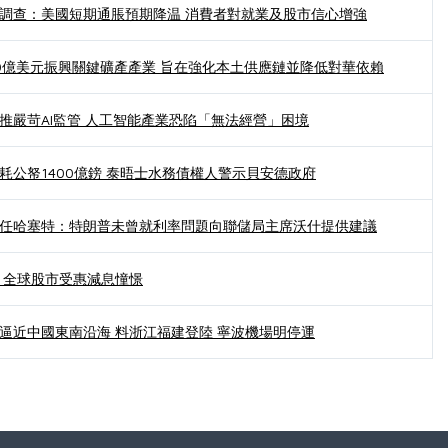
調查：美國短期通脹預期降温 消費者對就業及股市信心增強
0億美元振興關鍵礦產產業 旨在強化本土供應鏈並降低對華依賴
推嚴苛AI監管 人工智能產業恐陷「無法經營」困境
耗公帑1400億鎊 泰晤士水務債權人警示貝安德政府
任哈塞特：特朗普未曾就利率問題向聯儲局主席沃什提供建議
 全球股市受惠減息憧憬
逼近中國東南沿海 料浙江福建登陸 寧波機場明停運