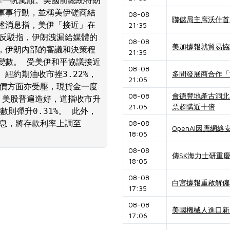
非一帆風順。美國前總統特朗
軍事行動，並稱美伊磋商結
08-08
聯儲局主席沃什首
述消息指，美伊「接近」在
21:35
曾反駁指，伊朗洩漏給媒體的
08-08
美加據報就貿易協
，伊朗內部的審議和決策程
21:35
變數。 受美伊和平協議接近
08-08
紐約期油收市挫3.22%，
多間發展商合作「海
21:05
。金價方面亦受壓，現貨金一度
08-08
會德豐地產古洞北「P
下，美股普遍造好，道指收市升
21:05
票超購近十倍
指數則彈升0.31%。 此外，
加息，將存款利率上調至
08-08
OpenAI因應網絡
18:05
08-08
傳SK海力士研重
18:05
08-08
白宮據報重啟解僱
17:35
08-08
美國機械人進口新
17:06