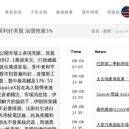
會員首頁
大市走勢
板塊能量
股市掃描
投資組合
進展利好美股 油價挫逾3%
首頁
新聞
Spac
Time
News
在非公開市場上表現亮眼，其股
值達到2.1萬億美元。行政總裁
08-09
巴郡第二季動用現金
全球首位萬億富翁。受中東和平
01:05
國股市則普遍向好，道瓊斯工
08-08
太古地產港島東「
盤，盤中最高觸及176.52
22:36
paceX旨在為人類帶來激
08-08
OpenAI 暫緩 
投資者關注。市場消息指，伊
22:05
斯坦調解方的協助下，伊朗與美國
08-08
不必要猜測。法新社引述白
藥明康德(0235
21:35
民用核電設施，此為美國和
08-08
朗永不發展核武器，而德黑
大眾汽車面臨市場
21:35