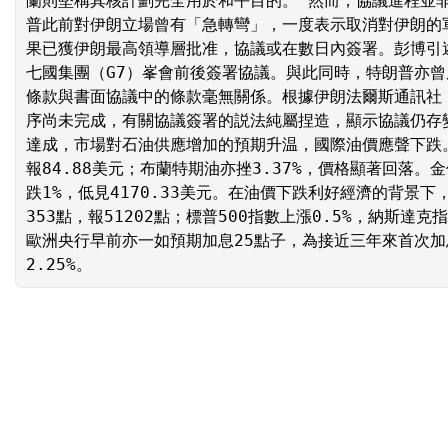
蘭則堅稱其核計劃完全用於和平目的。 然而，協議進程並
普此前對伊朗立場曾有「急轉彎」，一度表示取消對伊朗的
果已獲伊朗最高領導層批准，協議或在數日內簽署。彭博引
七國集團（G7）峯會前後簽署協議。與此同時，特朗普亦
條款與書面協議中的條款毫無關係。根據伊朗法爾斯通訊社
序尚未完成，有關協議簽署的説法純屬捏造，顯示協議仍存
達成，市場對石油供應增加的預期升温，國際油價應聲下跌。
報84.88美元；布蘭特期油亦挫3.37%，價格顯著回落
跌1%，低見4170.33美元。在油價下跌利好經濟的背景
353點，報51202點；標普500指數上漲0.5%，納斯達克
歐洲央行早前亦一如預期加息25點子，為接近三年來首次
2.25%。