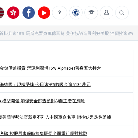
eX首掛升逾19% 馬斯克晉身萬億富翁 美伊協議進展利好美股 油價挫逾3%
儲備兼掃貨 營運利潤增16% Alphabet晉身五大持倉
海德園」現樓受捧 今日速沽5夥吸金逾5134萬元
Astra 模型開發 加強安全篩查應對AI自主潛在風險
9)獲美國聯邦法官裁定不列入中國軍企名單 指控缺乏足夠證據
考驗 控股股東保時捷集團促全面重組應對挑戰