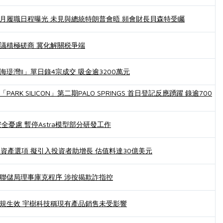
月履職日程曝光 未見與總統特朗普會晤 頻會財長貝森特受矚
議積極磋商 冀化解關税爭端
瑅灣II」單日錄4宗成交 吸金逾3200萬元
ARK SILICON」第二期PALO SPRINGS 首日登記反應踴躍 錄逾700
安全憂慮 暫停Astra模型部分研發工作
慶資產選項 擬引入投資者助增長 估值料達30億美元
聯儲局理事庫克程序 涉按揭欺詐指控
規生效 宇樹科技稱現有產品銷售未受影響