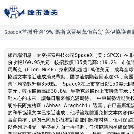
SpaceX首掛升逾19% 馬斯克晉身萬億富翁 美伊協議
據市場消息，太空探索科技公司SpaceX（美：SPCX）
份收報160.95美元，較招股價135美元高出19.2%，市
馬斯克（Elon Musk）身家因此超越1萬億美元，成為
協議文本接近達成消息帶動，國際油價顯著回落逾3%，美
業平均指數升逾350點。 SpaceX在上市當日以150美元開
美元，較招股價高出30.8%。馬斯克於股份上市時曾表示，S
動人心的未來，讓每日醒來都充滿期待。 中東局勢近期受
朗外長阿拉格齊（Abbas Araghchi）透露，在巴基
的和平協議文本已接近達成，他呼籲媒體避免對文本內容作
宮官員稱，伊朗已同意拆除核計劃並銷毀核材料，但可保留
以色列所接受。華盛頓方面一再強調，任何協議均須確保伊