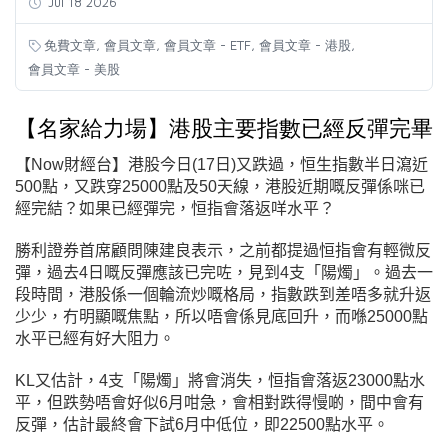
Jul 18 2026
,
,
,
,
免費文章
會員文章
會員文章 - ETF
會員文章 - 港股
會員文章 - 美股
【名家給力場】港股主要指數已經反彈完畢
【Now財經台】港股今日
(17日
)又跌過，恒生指數半日瀉近
500點，又跌穿25000點及50天線，港股近期嘅反彈係咪已
經完結？如果已經彈完，恒指會落返咩水平？
勝利證券首席顧問陳建良表示，之前都提過恒指會有輕微反
彈，過去4日嘅反彈應該已完咗，見到4支「陽燭」。過去一
段時間，港股係一個輪流炒嘅格局，指數跌到差唔多就升返
少少，冇明顯嘅焦點，所以唔會係見底回升，而喺25000點
水平已經有好大阻力。
KL又估計，4支「陽燭」將會消失，恒指會落返23000點水
平，但跌勢唔會好似6月咁急，會相對跌得慢啲，間中會有
反彈，估計最終會下試6月中低位，即22500點水平。