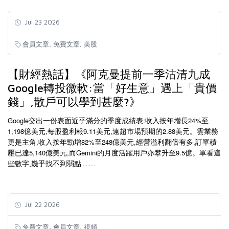
Jul 23 2026
,
,
會員文章
免費文章
美股
【財經熱話】《阿克曼提前一季沽清九成
Google轉投微軟:當「好生意」遇上「貴價
錢」,散戶可以學到甚麼?》
Google
:
24%
交出一份表面近乎滿分的季度成績表
收入按年增長
至
1,198
,
9.11
,
2.88
億美元
每股盈利報
美元
遠超市場預期的
美元。雲業務
,
82%
248
,
,
更是主角
收入按年勁增
至
億美元
經營溢利翻倍有多
訂單積
5,140
,
Gemini
9.5
壓已達
億美元
而
的月度活躍用戶亦攀升至
億。單看這
些數字,幾乎找不到弱點.........
Jul 22 2026
,
,
免費文章
會員文章
視頻