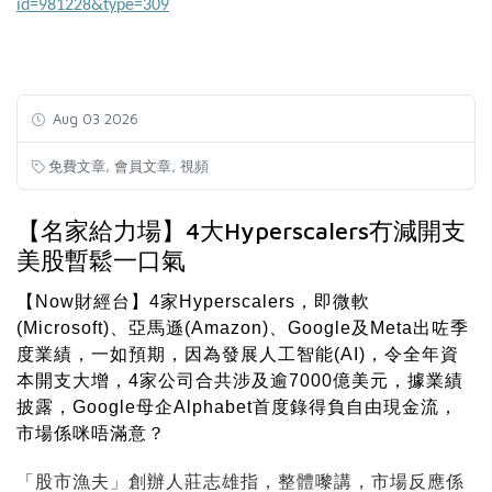
id=981228&type=309
Aug 03 2026
,
,
免費文章
會員文章
視頻
【名家給力場】4大Hyperscalers冇減開支
美股暫鬆一口氣
【Now財經台】4家Hyperscalers，即微軟
(Microsoft)、亞馬遜(Amazon)、Google及Meta出咗季
度業績，一如預期，因為發展人工智能(AI)，令全年資
本開支大增，4家公司合共涉及逾7000億美元，據業績
披露，Google母企Alphabet首度錄得負自由現金流，
市場係咪唔滿意？
「股市漁夫」創辦人莊志雄指，整體嚟講，市場反應係