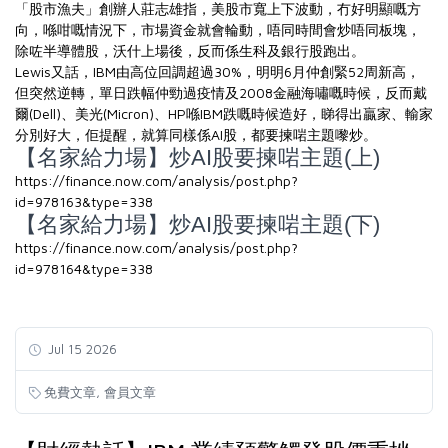
「股市漁夫」創辦人莊志雄指，美股市寬上下波動，冇好明顯嘅方
向，喺咁嘅情況下，市場資金就會輪動，唔同時間會炒唔同板塊，
除咗半導體股，沃什上場後，反而係生科及銀行股跑出。
Lewis又話，IBM由高位回調超過30%，明明6月仲創緊52周新高，
但突然逆轉，單日跌幅仲勁過疫情及2008金融海嘯嘅時候，反而戴
爾(Dell)、美光(Micron)、HP喺IBM跌嘅時候造好，睇得出贏家、輸家
分別好大，佢提醒，就算同樣係AI股，都要揀啱主題嚟炒。
【名家給力場】炒AI股要揀啱主題(上)
https://finance.now.com/analysis/post.php?
id=978163&type=338
【名家給力場】炒AI股要揀啱主題(下)
https://finance.now.com/analysis/post.php?
id=978164&type=338
Jul 15 2026
,
免費文章
會員文章