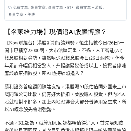
,
,
,
,
免費文章
會員文章
會員文章 - ETF
會員文章 - 港股
會員文章 - 美股
【名家給力場】現價追AI股膽博膽？
【Now財經台】港股近期持續弱勢，恒生指數今日
(26日
)一
開市已插穿23000關，大市沽壓沉重，不過，人工
智能
(AI
)
概念股相對強勢，雖然唔少AI概念股今日
(26日
)回套，但今
年累計升幅仍相當驚人，升幅講緊幾倍或以上，投資者係咪
應該放棄指數股，趁AI熱持續照追入？
勝利證券首席顧問陳建良指，港股嘅AI股估值同外國未上市
嘅同類公司比較，仍有好大折扣，美股嘅AI股貴，但內地AI
股就相對平好多，加上內地AI迎合大部分普通用家需求，所
以AI概念股先會咁強勢。
不過，KL認為，就算AI股回調都唔值得追入，首先唔知依
家係咪見頂回落，其次見到香港市場都出現一啲外國
單隻股