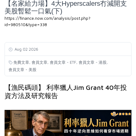
【名家給力場】4大Hyperscalers冇減開支
美股暫鬆一口氣(下)
https://finance.now.com/analysis/post.php?
id=980510&type=338
Aug 02 2026
,
,
,
,
免費文章
會員文章
會員文章 - ETF
會員文章 - 港股
會員文章 - 美股
【漁民碼頭】 利率獵人Jim Grant 40年投
資方法及研究報告