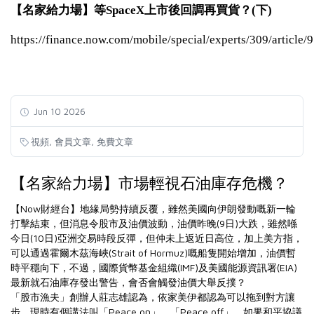
【名家給力場】等SpaceX上市後回調再買貨？(下)
https://finance.now.com/mobile/special/experts/309/article/
Jun 10 2026
,
,
視頻
會員文章
免費文章
【名家給力場】市場輕視石油庫存危機？
【Now財經台】地緣局勢持續反覆，雖然美國向伊朗發動嘅新一輪
打擊結束，但消息令股市及油價波動，油價昨晚(9日)大跌，雖然喺
今日(10日)亞洲交易時段反彈，但仲未上返近日高位，加上美方指，
可以通過霍爾木茲海峽(Strait of Hormuz)嘅船隻開始增加，油價暫
時平穩向下，不過，國際貨幣基金組織(IMF)及美國能源資訊署(EIA)
最新就石油庫存發出警告，會否會觸發油價大舉反撲？
「股市漁夫」創辦人莊志雄認為，依家美伊都認為可以拖到對方讓
步，現時有個講法叫「Peace on」、「Peace off」，如果和平協議