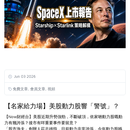
Jun 03 2026
,
,
免費文章
會員文章
視頻
【名家給力場】美股動力股響「警號」？
【Now財經台】美股近期升勢強勁，不斷破頂，依家啲動力股嘅動
力有幾誇張？後市有咩重要事件要留意？
「股市漁夫」創辦人莊志雄指，目前動力非常誇張，今年動力股喺