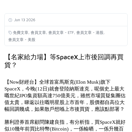
Jun 13 2026
,
,
,
,
免費文章
會員文章
會員文章 - ETF
會員文章 - 港股
會員文章 - 美股
【名家給力場】等SpaceX上市後回調再買
貨？
【Now財經台】全球首富馬斯克(Elon Musk)旗下
SpaceX，今晚(12日)就會登陸納斯達克，呢個史上最大
嘅世紀IPO集資額高達750億美元，雖然市場質疑集團估
值太貴，睇返以往嘅明星股上市首年，股價都自高位大
幅回調幾成，如果散戶想喺上市後買貨，應該點部署？
勝利證券首席顧問陳建良指，有分析指，買SpaceX就好
似10幾年前買比特幣(Bitcoin)，一係輸晒，一係升幾百