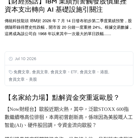
【財經熱話】IBM 業績預警觸發股價重挫
資本支出轉向 AI 基礎設施引關注
傳統科技龍頭 IBM於 2026 年 7 月 14 日發布初步第二季度業績預警，股
價隨即錄得歷史性跌幅，開市首 20 分鐘一度重挫 24%。根據交易數據，
這將成為該公司自 1968 年以來其中一次最大的單日跌幅......
Jul 10 2026
,
,
,
,
免費文章
會員文章
會員文章 - ETF
會員文章 - 港股
會員文章 - 美股
【名家給力場】點解資金突重返歐股？
【Now財經台】歐股近期火熱，其中，泛歐STOXX 600指
數繼續喺高位徘徊，
本周
初曾創新高，係咪因為美股嘅人工
智能
(AI
)、
硬件
股回調，令資金流向歐股？