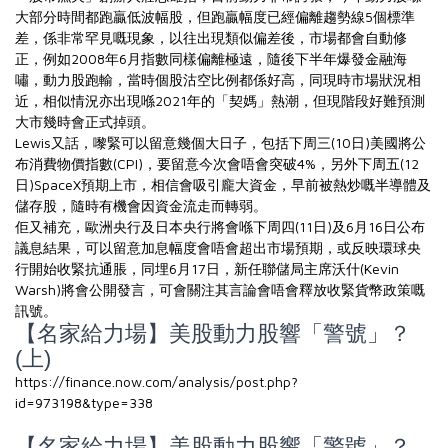
大部分時間都跑贏低波幅股，但跑贏幅度已經偏離趨勢線5個標準
差，係非常罕見嘅現象，以往出現類似偏差後，市場都會自動修
正，例如2008年6月指數同樣偏離極遠，隨後下半年爆發金融海
嘯，動力股跑輸，當時個股沽空比例都係好高，同現時市場狀況相
近，相似情況亦出現喺2021年的「契媽」熱潮，但現階段好難預測
大市幾時會正式掉頭。
Lewis又話，嚟緊可以留意幾個大日子，包括下周三(10日)美國將公
布消費物價指數(CPI)，要留意今次會唔會突破4%，另外下周五(12
日)SpaceX預期上市，相信會吸引龐大資金，早前被熱炒嘅半導體及
儲存股，隨時有機會因資金流走而轉弱。
佢又補充，歐洲央行及日本央行將會喺下周四(11日)及6月16日公布
議息結果，可以留意加息幅度會唔會超出市場預期，或反映環球央
行開始收緊抗通脹，同埋6月17日，新任聯儲局主席沃什(Kevin
Warsh)將會公開發言，可會關注其言論會唔會釋放收緊貨幣政策嘅
訊號。
【名家給力場】美股動力股響「警號」？
(上)
https://finance.now.com/analysis/post.php?
id=973198&type=338
【名家給力場】美股動力股響「警號」？