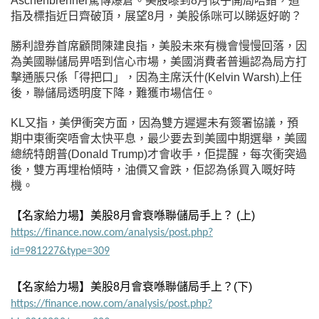
Aschenbrenner驚傳爆倉。美股嚟到8月似乎開局唔錯，道
指及標指近日齊破頂，展望8月，美股係咪可以睇返好啲？
勝利證券首席顧問陳建良指，美股未來有機會慢慢回落，因
為美國聯儲局畀唔到信心市場，美國消費者普遍認為局方打
擊通脹只係「得把口」，因為主席沃什
(Kelvin
Warsh)
上任
後，聯儲局透明度下降，難獲市場信任。
KL又指，美伊衝突方面，因為雙方遲遲未有簽署協議，預
期中東衝突唔會太快平息，最少要去到美國中期選舉，美國
總統特朗普
(Donald
Trump)
才會收手，佢提醒，每次衝突過
後，雙方再埋枱傾時，油價又會跌，佢認為係買入嘅好時
機。
【名家給力場】美股8月會衰喺聯儲局手上？
(上
)
https://finance.now.com/analysis/post.php?
id=981227&type=309
【名家給力場】美股8月會衰喺聯儲局手上？
(下
)
https://finance.now.com/analysis/post.php?