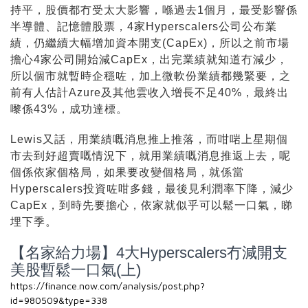
持平，股價都冇受太大影響，喺過去1個月，最受影響係
半導體、記憶體股票，4家Hyperscalers公司公布業
績，仍繼續大幅增加資本開支(CapEx)，所以之前市場
擔心4家公司開始減CapEx，出完業績就知道冇減少，
所以個市就暫時企穩咗，加上微軟份業績都幾緊要，之
前有人估計Azure及其他雲收入增長不足40%，最終出
嚟係43%，成功達標。
Lewis又話，用業績嘅消息推上推落，而咁啱上星期個
市去到好超賣嘅情況下，就用業績嘅消息推返上去，呢
個係依家個格局，如果要改變個格局，就係當
Hyperscalers投資咗咁多錢，最後見利潤率下降，減少
CapEx，到時先要擔心，依家就似乎可以鬆一口氣，睇
埋下季。
【名家給力場】4大Hyperscalers冇減開支
美股暫鬆一口氣(上)
https://finance.now.com/analysis/post.php?
id=980509&type=338