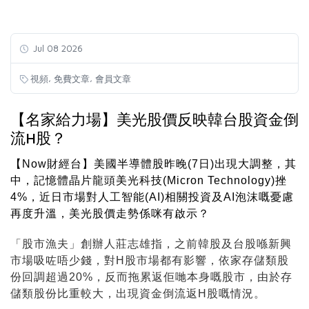
Jul 08 2026
,
,
視頻
免費文章
會員文章
【名家給力場】美光股價反映韓台股資金倒
流H股？
【Now財經台】美國半導體股昨晚(7日)出現大調整，其
中，記憶體晶片龍頭美光科技(Micron Technology)挫
4%，近日市場對人工智能(AI)相關投資及AI泡沫嘅憂慮
再度升溫，美光股價走勢係咪有啟示？
「股市漁夫」創辦人莊志雄指，之前韓股及台股喺新興
市場吸咗唔少錢，對H股市場都有影響，依家存儲類股
份回調超過20%，反而拖累返佢哋本身嘅股市，由於存
儲類股份比重較大，出現資金倒流返H股嘅情況。