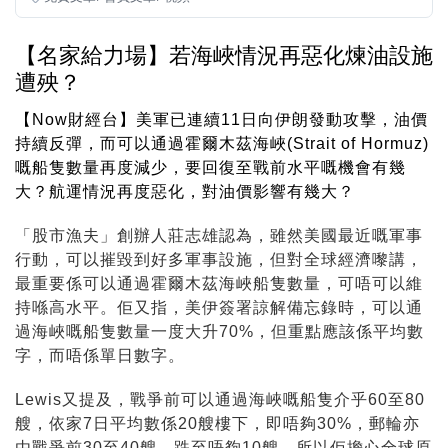
【名家給力場】若海峽情況再惡化煉油設施
遭殃？
【Now財經台】美軍已連續11日向伊朗發動攻擊，油價
持續反彈，而可以通過霍爾木茲海峽(Strait of Hormuz)
嘅船隻數量再度減少，要回復至戰前水平嘅機會有幾
大？航運情況再度惡化，對油價影響有幾大？
「股市漁夫」創辦人莊志雄認為，雖然美國最近嘅軍事
行動，可以摧毀到好多軍事設施，但對全球經濟嚟講，
最重要係可以通過霍爾木茲海峽船隻數量，可唔可以維
持喺高水平。佢又指，美伊簽署諒解備忘錄時，可以通
過海峽嘅船隻數量一度大升70%，但重點應該係平均數
字，而唔係單日數字。
Lewis又提及，戰爭前可以通過海峽嘅船隻介乎60至80
艘，依家7日平均數係20艘樓下，即唔夠30%，郵輪亦
由戰爭前30至40艘，跌至唔夠10艘，所以佢擔心全球原