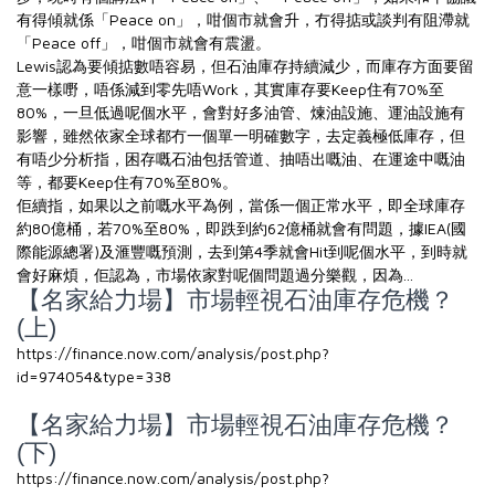
有得傾就係「Peace on」，咁個市就會升，冇得掂或談判有阻滯就
「Peace off」，咁個市就會有震盪。
Lewis認為要傾掂數唔容易，但石油庫存持續減少，而庫存方面要留
意一樣嘢，唔係減到零先唔Work，其實庫存要Keep住有70%至
80%，一旦低過呢個水平，會對好多油管、煉油設施、運油設施有
影響，雖然依家全球都冇一個單一明確數字，去定義極低庫存，但
有唔少分析指，困存嘅石油包括管道、抽唔出嘅油、在運途中嘅油
等，都要Keep住有70%至80%。
佢續指，如果以之前嘅水平為例，當係一個正常水平，即全球庫存
約80億桶，若70%至80%，即跌到約62億桶就會有問題，據IEA(國
際能源總署)及滙豐嘅預測，去到第4季就會Hit到呢個水平，到時就
會好麻煩，佢認為，市場依家對呢個問題過分樂觀，因為...
【名家給力場】市場輕視石油庫存危機？
(上)
https://finance.now.com/analysis/post.php?
id=974054&type=338
【名家給力場】市場輕視石油庫存危機？
(下)
https://finance.now.com/analysis/post.php?