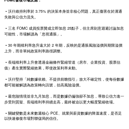
• 沃什維持利率於 3.75% 的決策本身並非核心問題，真正傷害在於溝通
失敗與公信力流失。
• 三名 FOMC 成員投票贊成立即加息 25點子，但主席刻意迴避討論加息
可能性，市場解讀為「忽視通脹」。
• 30 年期殖利率急升遠大於 2 年期，反映的是通脹風險溢價與期限溢價
上升，而非單純政策利率路徑調整。
• 長端殖利率上升會透過金融條件緊縮管道（房市、企業投資、股票估
值）產生實際緊縮效果，即使政策利率未動。
• 沃什堅持「純數據依賴、不提供前瞻指引」放大不確定性，使每份數據
都可能被解讀為政策轉向訊號，抬高風險溢價。
• 最危險情境並非九月加息，而是數據仍偏強卻不加息，導致公信力進一
步受到質疑、長端殖利率持續走高，最終被迫以更大幅度緊縮收場。
•
PCE
關鍵變數是未來數週核心
、就業與薪資數據的降溫速度，是否足
以快速修復市場對聯儲局的信任。