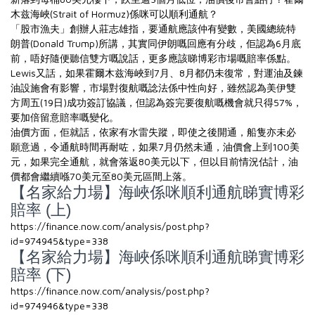
木兹海峽(Strait of Hormuz)係咪可以順利通航？
「股市漁夫」創辦人莊志雄指，要通航應該仲有變數，美國總統特
朗普(Donald Trump)所講，其實同伊朗嘅回應有分歧，佢認為6月底
前，唔好隨便聽信雙方嘅說話，更多應該睇博彩市場嘅賠率係點。
Lewis又話，如果霍爾木兹海峽到7月、8月都仍未復常，對運油及鍊
油設施會有影響，市場對復航嘅諗法係中性向好，雖然認為美伊雙
方周五(19日)成功簽訂協議，但認為簽完要復航嘅機會就只得57%，
要加倍留意賠率嘅變化。
油價方面，佢就話，依家有水雷失蹤，即使之後開通，船隻亦未必
願意過，令通航時間再耐咗，如果7月仍然未通，油價會上到100美
元，如果完全通航，就會落返80美元以下，但以目前情況估計，油
價都會繼續喺70美元至80美元區間上落。
【名家給力場】海峽係咪順利通航睇實博彩
賠率 (上)
https://finance.now.com/analysis/post.php?
id=974945&type=338
【名家給力場】海峽係咪順利通航睇實博彩
賠率 (下)
https://finance.now.com/analysis/post.php?
id=974946&type=338