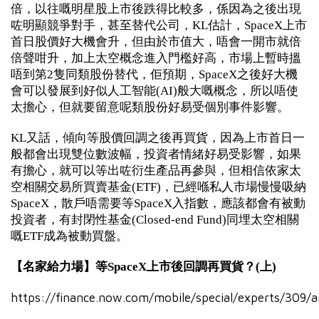
倍，以往嘅明星股上市後跌得比較多，係因為之後出現
咗明顯競爭對手，甚至替代公司，KL估計，SpaceX上市
首日股價好大機會升，但由於市值大，唔會一開市就倍
倍聲咁升，加上太空概念進入門檻好高，市場上暫時搵
唔到第2隻同類股份替代，佢預期，SpaceX之後好大機
會可以發展到好似人工智能(AI)般大嘅概念，所以唔使
太擔心，但就要留意呢類股份好易受個別事件影響。
KL又話，傾向等股價回調之後再買貨，因為上市首日一
般都會出現雙位數波幅，投資者情緒好易受影響，如果
有擔心，就可以等出咗衍生產品再參與，但相信依家太
空相關交易所買賣基金(ETF)，已經喺私人市場慢慢吸納
SpaceX，散戶唔需要等SpaceX入指數，應該都會有被動
投資者，有封閉性基金(Closed-end Fund)同埋太空相關
嘅ETF成為被動買盤。
【名家給力場】等SpaceX上市後回調再買貨？(上)
https://finance.now.com/mobile/special/experts/309/a