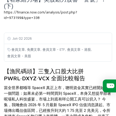
(下)
https://finance.now.com/analysis/post.php?
id=973199&type=338
Jun 02 2026
,
,
,
,
會員文章
免費文章
會員文章 - ETF
會員文章 - 港股
會員文章 - 美股
【漁民碼頭】三隻入口股大比拼
PWRL·DXYZ·VCX 全面比較報告
當全世界都喺等 SpaceX 真正上市，聰明資金其實已經開始問另
一個問題：如果未必第一時間買到 SpaceX，本身又想提早部署
呢場私人科技盛宴，市場上到底有咩公開工具可以切入？ 今
集，我哋會由 2026 年 5 月最新 SpaceX IPO 估值消息講起。市
場傳出嘅估值區間，已經推升到大約 1.75 兆至 2 兆美元，令所