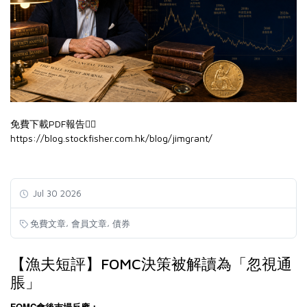
免費下載PDF報告👉🏻
https://blog.stockfisher.com.hk/blog/jimgrant/
Jul 30 2026
,
,
免費文章
會員文章
債券
【漁夫短評】FOMC決策被解讀為「忽視通
脹」
FOMC會後巿場反應：