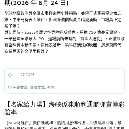
期(2026 年 6月 24 日)
全球地緣政治與金融市場迎來歷史性拐點！美伊正式簽署停火備忘
錄，中東局勢表面緩和，但國際油價與黃金暗流湧動，市場真正定
案了嗎？
SpaceX
750
與此同時，
歷史性登陸納斯達克，狂抽
億美元資金，
IPO
一舉登頂全球最大
！這場前所未有的「資金大遷徙」，正徹底改
寫全球資本新周期。這代表著新一輪科技泡沫的吹起，還是第四代
商業巨頭的文明里程碑？
Jun 17 2026
,
,
免費文章
會員文章
視頻
【名家給力場】海峽係咪順利通航睇實博彩
賠率
【Now財經台】美伊達成和平協議消息傳出後，油價持續回落，最
新落到每桶80美元樓下，跌至逾3個月低位，油價後市會點行？霍爾