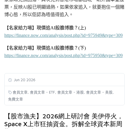
票
，反映AI股已明顯過熱，如果依家追入，就要抱住一個賭
博心態，所以佢認為唔值得追入。
【名家給力場】現價追AI股膽博膽？
(上
)
https://finance.now.com/analysis/post.php?id=975949&type=309
【
名家給力場】現價追AI股膽博膽？
(下
)
https://finance.now.com/analysis/post.php?id=975950&type=309
Jun 20 2026
,
,
,
,
會員文章
會員文章 - ETF
會員文章 - 港股
會員文章 - 美股
免費文章
【股市漁夫】2026網上研討會 美伊停火，
Space X上市狂抽資金。拆解全球資本新周