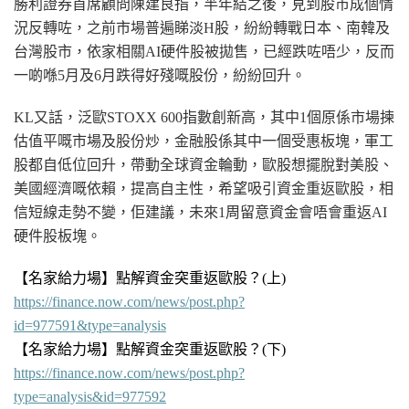
勝利證券首席顧問陳建良指，半年結之後，見到股市成個情
況反轉咗，之前市場普遍睇淡H股，紛紛轉戰日本、南韓及
台灣股市，依家相關AI
硬件
股被拋售，已經跌咗唔少，反而
一啲喺5月及6月跌得好殘嘅股份，紛紛回升。
KL又話，泛歐STOXX 600指數創新高，其中1個原係市場揀
估值平嘅市場及股份炒，金融股係其中一個受惠板塊，軍工
股都自低位回升，帶動全球資金輪動，歐股想擺脫對美股、
美國經濟嘅依賴，提高自主性，希望吸引資金重返歐股，相
信短線走勢不變，佢建議，未來1周留意資金會唔會重返AI
硬件
股板塊。
【名家給力場】點解資金突重返歐股？
(上
)
https://finance.now.com/news/post.php?
id=977591&type=analysis
【名家給力場】點解資金突重返歐股？(下)
https://finance.now.com/news/post.php?
type=analysis&id=977592