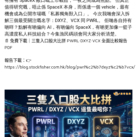
有擁有 SpaceX 敞口嘅上市載體，一夜之間成為焦點。 但真正
值得研究嘅，唔止係 SpaceX 本身，而係邊一個 vehicle，最有
機會成為公開市場嘅「私募獨角獸入口」。 今次我哋會深入拆
解三個最受關注嘅名字：DXYZ、VCX 同 PWRL。 佢哋各自持有
啲咩？點解有啲偏向 AI，有啲偏向 SpaceX，有啲更加像一籃子
高濃度私人科技組合？今集漁民碼頭會同大家分析清楚。
PWRL
DXYZ
VCX
📄
免費下載｜三隻入口股大比拼
·
·
全面比較報告
PDF
👉
報告下載：
https://blog.stockfisher.com.hk/blog/pwrl%c2%b7dxyz%c2%b7vcx/