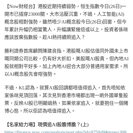
【Now財經台】港股近期持續弱勢，恒生指數今日
(26日
)一
開市已插穿23000關，大市沽壓沉重，不過，人工
智能
(AI
)
概念股相對強勢，雖然唔少AI概念股今日
(26日
)回套，但今
年累計升幅仍相當驚人，升幅講緊幾倍或以上，投資者係咪
應該放棄指數股，趁AI熱持續照追入？
勝利證券首席顧問陳建良指，港股嘅AI股估值同外國未上市
嘅同類公司比較，仍有好大折扣，美股嘅AI股貴，但內地AI
股就相對平好多，加上內地AI迎合大部分普通用家需求，所
以AI概念股先會咁強勢。
不過，KL認為，就算AI股回調都唔值得追入，首先唔知依
家係咪見頂回落，其次見到香港市場都出現一啲外國
單隻股
票
，反映AI股已明顯過熱，如果依家追入，就要抱住一個賭
博心態，所以佢認為唔值得追入。
【名家給力場】現價追AI股膽博膽？
(上
)
https://finance.now.com/analysis/post.php?id=975949&type=309