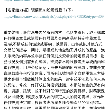
【
名家給力場】現價追AI股膽博膽？
(下
)
https://finance.now.com/analysis/post.php?id=975950&type=309
重要聲明：股市漁夫內的所有內容，包括本影片，絕不構成
任何投資意見或購買任何股票及金融產品的特定推薦意見
及/或不構成任何游說或要約，以購買、出售或以其他方式
交易任何證券、期貨、期權或其他金融工具或其他產品，漁
夫系統的內容亦並非就任何個別投資者的特定投資目標、財
務狀況及個別需要而編製。投資者不應只按漁夫系統的內容
進行投資。用戶必須留意，漁夫系統的所有訊號，並非是買
賣訊號或任何投資建議，而所有訊號均是全自動用第三方提
供之客觀市場數據計算出來的結果，當中並不涉及任何人為
的想法、修改、修訂或任何投資建議。本網站包含的所有內
容、資訊、訊號，並不針對任何特定的投資目標、財務狀況
以及可能使用或接收該內容的特定人員的特定需求。在作出
任何投資決定前，投資者應考慮各種金融產品的個別特點、
個人的投資目標、可承受的風險程度及其他因素，並適當地