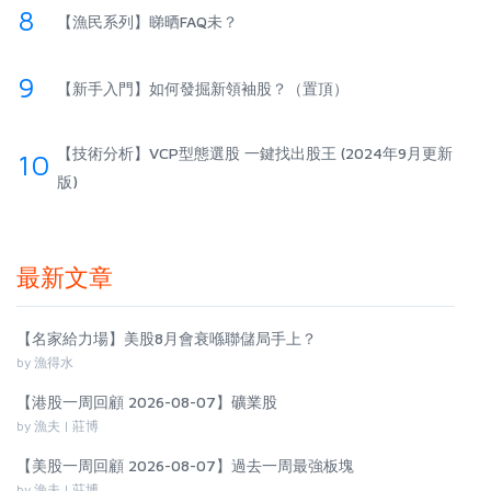
8
【漁民系列】睇晒FAQ未？
9
【新手入門】如何發掘新領袖股？（置頂）
【技術分析】VCP型態選股 一鍵找出股王 (2024年9月更新
10
版)
最新文章
【名家給力場】美股8月會衰喺聯儲局手上？
by 漁得水
【港股一周回顧 2026-08-07】礦業股
by 漁夫 | 莊博
【美股一周回顧 2026-08-07】過去一周最強板塊
by 漁夫 | 莊博