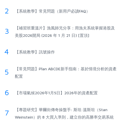
2
【系統教學】常見問題（新用戶必讀FAQ）
【補習班重溫片】漁風師兄分享：用漁夫系統掌握港股及
3
美股2026開局 (2026 年 1 月 21 日) [置頂]
4
【系統教學】訊號操作
【常見問題】Plan ABCDE新手指南：基於情境分析的資產
5
配置
6
【市場氣候2026年1月5日】2026年的資產配置
【專題研究】華爾街傳奇操盤手: 斯坦·溫斯坦（Stan
7
Weinstein）的 8 大買入準則，建立你的高勝率交易系統