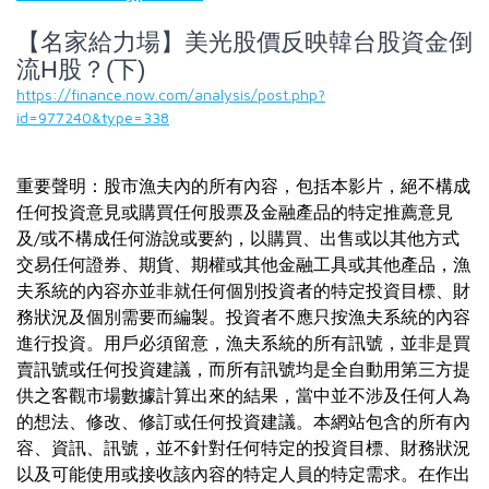
【名家給力場】美光股價反映韓台股資金倒
流H股？(下)
https://finance.now.com/analysis/post.php?
id=977240&type=338
重要聲明：股市漁夫內的所有內容，包括本影片，絕不構成
任何投資意見或購買任何股票及金融產品的特定推薦意見
及/或不構成任何游說或要約，以購買、出售或以其他方式
交易任何證券、期貨、期權或其他金融工具或其他產品，漁
夫系統的內容亦並非就任何個別投資者的特定投資目標、財
務狀況及個別需要而編製。投資者不應只按漁夫系統的內容
進行投資。用戶必須留意，漁夫系統的所有訊號，並非是買
賣訊號或任何投資建議，而所有訊號均是全自動用第三方提
供之客觀市場數據計算出來的結果，當中並不涉及任何人為
的想法、修改、修訂或任何投資建議。本網站包含的所有內
容、資訊、訊號，並不針對任何特定的投資目標、財務狀況
以及可能使用或接收該內容的特定人員的特定需求。在作出