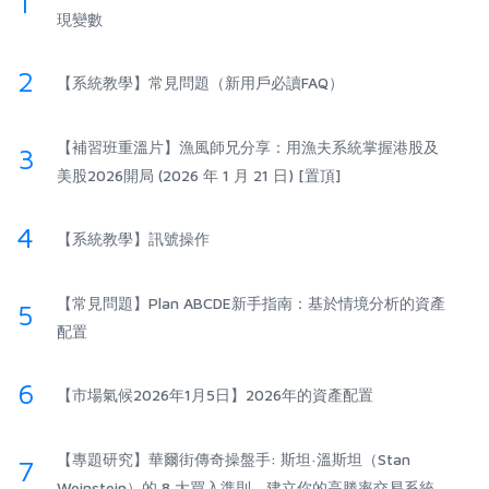
1
現變數
2
【系統教學】常見問題（新用戶必讀FAQ）
【補習班重溫片】漁風師兄分享：用漁夫系統掌握港股及
3
美股2026開局 (2026 年 1 月 21 日) [置頂]
4
【系統教學】訊號操作
【常見問題】Plan ABCDE新手指南：基於情境分析的資產
5
配置
6
【市場氣候2026年1月5日】2026年的資產配置
【專題研究】華爾街傳奇操盤手: 斯坦·溫斯坦（Stan
7
Weinstein）的 8 大買入準則，建立你的高勝率交易系統