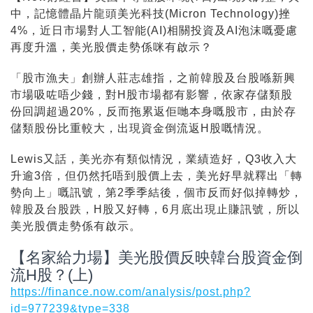
中，記憶體晶片龍頭美光科技(Micron Technology)挫
4%，近日市場對人工智能(AI)相關投資及AI泡沫嘅憂慮
再度升溫，美光股價走勢係咪有啟示？
「股市漁夫」創辦人莊志雄指，之前韓股及台股喺新興
市場吸咗唔少錢，對H股市場都有影響，依家存儲類股
份回調超過20%，反而拖累返佢哋本身嘅股市，由於存
儲類股份比重較大，出現資金倒流返H股嘅情況。
Lewis又話，美光亦有類似情況，業績造好，Q3收入大
升逾3倍，但仍然托唔到股價上去，美光好早就釋出「轉
勢向上」嘅訊號，第2季季結後，個市反而好似掉轉炒，
韓股及台股跌，H股又好轉，6月底出現止賺訊號，所以
美光股價走勢係有啟示。
【名家給力場】美光股價反映韓台股資金倒
流H股？(上)
https://finance.now.com/analysis/post.php?
id=977239&type=338