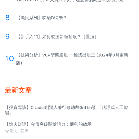
8
【漁民系列】睇晒FAQ未？
9
【新手入門】如何發掘新領袖股？（置頂）
【技術分析】VCP型態選股 一鍵找出股王 (2024年9月更新
10
版)
最新文章
【投資專訪】Citadel創辦人兼行政總裁Griffin談 「代理式人工智
能」
【漁夫短評】金價突破關鍵阻力：盤勢的啟示
by 漁夫 | 莊博