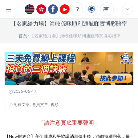
【名家給力場】海峽係咪順利通航睇實博彩賠率
首頁
【名家給力場】海峽係咪順利通航睇實博彩賠率
2026-06-17
,
,
免費文章
會員文章
視頻
「請注意頁底重要聲明」
【Now財經台】美伊達成和平協議消息傳出後，油價持續回落，最