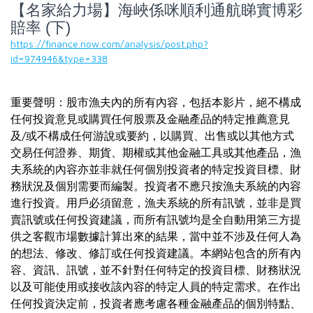
【名家給力場】海峽係咪順利通航睇實博彩
賠率 (下)
https://finance.now.com/analysis/post.php?
id=974946&type=338
重要聲明：股市漁夫內的所有內容，包括本影片，絕不構成
任何投資意見或購買任何股票及金融產品的特定推薦意見
及/或不構成任何游說或要約，以購買、出售或以其他方式
交易任何證券、期貨、期權或其他金融工具或其他產品，漁
夫系統的內容亦並非就任何個別投資者的特定投資目標、財
務狀況及個別需要而編製。投資者不應只按漁夫系統的內容
進行投資。用戶必須留意，漁夫系統的所有訊號，並非是買
賣訊號或任何投資建議，而所有訊號均是全自動用第三方提
供之客觀市場數據計算出來的結果，當中並不涉及任何人為
的想法、修改、修訂或任何投資建議。本網站包含的所有內
容、資訊、訊號，並不針對任何特定的投資目標、財務狀況
以及可能使用或接收該內容的特定人員的特定需求。在作出
任何投資決定前，投資者應考慮各種金融產品的個別特點、