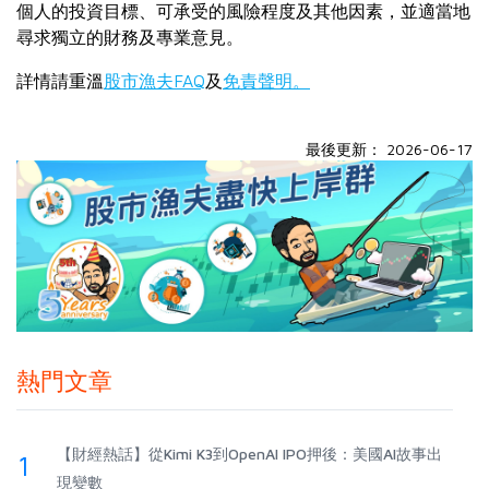
個人的投資目標、可承受的風險程度及其他因素，並適當地
尋求獨立的財務及專業意見。
詳情請重溫
股市漁夫FAQ
及
免責聲明。
最後更新： 2026-06-17
熱門文章
【財經熱話】從Kimi K3到OpenAI IPO押後：美國AI故事出
1
現變數