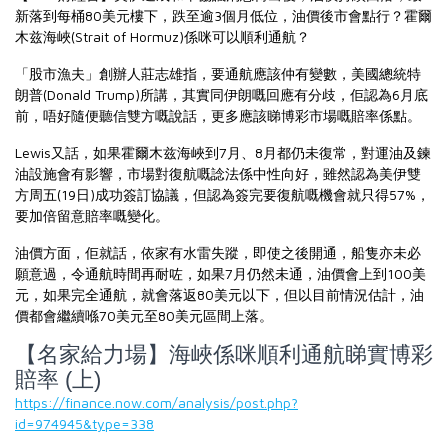
新落到每桶80美元樓下，跌至逾3個月低位，油價後市會點行？霍爾
木兹海峽(Strait of Hormuz)係咪可以順利通航？
「股市漁夫」創辦人莊志雄指，要通航應該仲有變數，美國總統特
朗普(Donald Trump)所講，其實同伊朗嘅回應有分歧，佢認為6月底
前，唔好隨便聽信雙方嘅說話，更多應該睇博彩市場嘅賠率係點。
Lewis又話，如果霍爾木兹海峽到7月、8月都仍未復常，對運油及鍊
油設施會有影響，市場對復航嘅諗法係中性向好，雖然認為美伊雙
方周五(19日)成功簽訂協議，但認為簽完要復航嘅機會就只得57%，
要加倍留意賠率嘅變化。
油價方面，佢就話，依家有水雷失蹤，即使之後開通，船隻亦未必
願意過，令通航時間再耐咗，如果7月仍然未通，油價會上到100美
元，如果完全通航，就會落返80美元以下，但以目前情況估計，油
價都會繼續喺70美元至80美元區間上落。
【名家給力場】海峽係咪順利通航睇實博彩
賠率 (上)
https://finance.now.com/analysis/post.php?
id=974945&type=338