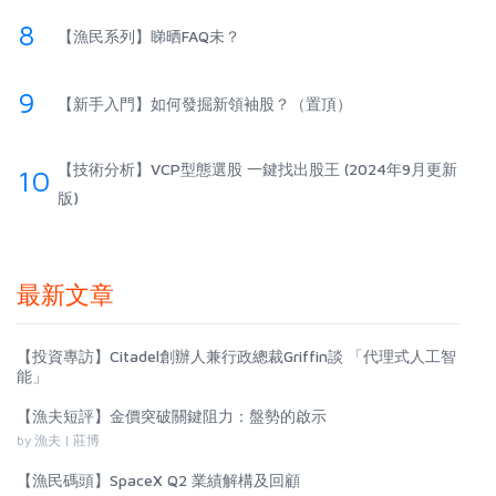
8
【漁民系列】睇晒FAQ未？
9
【新手入門】如何發掘新領袖股？（置頂）
【技術分析】VCP型態選股 一鍵找出股王 (2024年9月更新
10
版)
最新文章
【投資專訪】Citadel創辦人兼行政總裁Griffin談 「代理式人工智
能」
【漁夫短評】金價突破關鍵阻力：盤勢的啟示
by 漁夫 | 莊博
【漁民碼頭】SpaceX Q2 業績解構及回顧