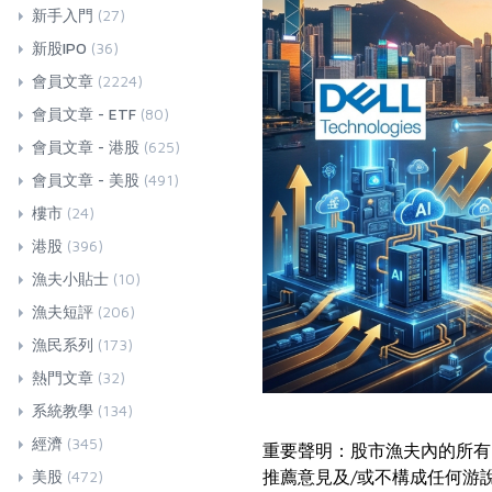
新手入門
(27)
新股IPO
(36)
會員文章
(2224)
會員文章 - ETF
(80)
會員文章 - 港股
(625)
會員文章 - 美股
(491)
樓市
(24)
港股
(396)
漁夫小貼士
(10)
漁夫短評
(206)
漁民系列
(173)
熱門文章
(32)
系統教學
(134)
經濟
(345)
重要聲明：股市漁夫內的所有
推薦意見及/或不構成任何游
美股
(472)