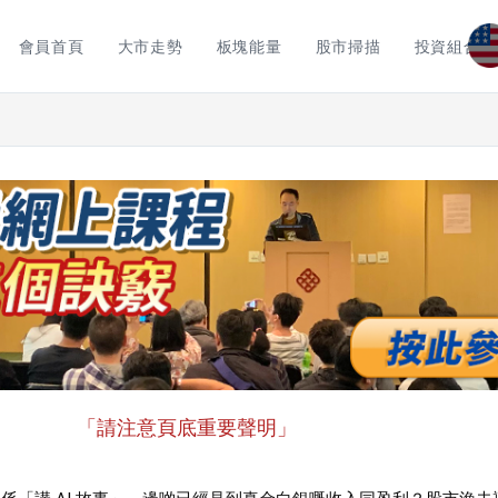
會員首頁
大市走勢
板塊能量
股市掃描
投資組合
「請注意頁底重要聲明」