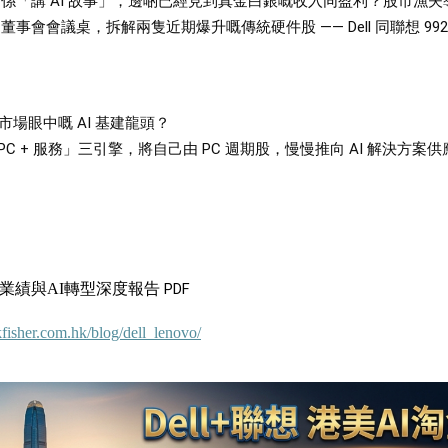
係「講 AI 故事」，邊啲已經見到真金白銀嘅收入同盈利？股市漁夫
會會議桌，拆解兩隻近期爆升嘅傳統硬件股 —— Dell 同聯想 992，
變成市場眼中嘅 AI 基建龍頭？
I PC + 服務」三引擎，將自己由 PC 週期股，慢慢推向 AI 解決方案
業績與AI轉型深度報告
PDF
ckfisher.com.hk/blog/dell_lenovo/