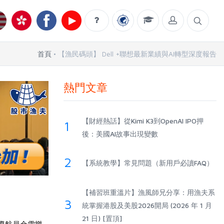
首頁
【漁民碼頭】 Dell +聯想最新業績與AI轉型深度報告
熱門文章
【財經熱話】從Kimi K3到OpenAI IPO押
1
後：美國AI故事出現變數
2
【系統教學】常見問題（新用戶必讀FAQ）
【補習班重溫片】漁風師兄分享：用漁夫系
3
統掌握港股及美股2026開局 (2026 年 1 月
21 日) [置頂]