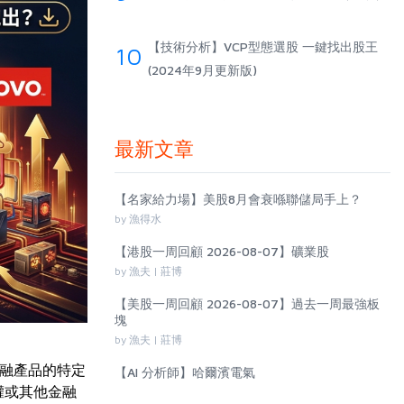
【技術分析】VCP型態選股 一鍵找出股王
10
(2024年9月更新版)
最新文章
【名家給力場】美股8月會衰喺聯儲局手上？
by 漁得水
【港股一周回顧 2026-08-07】礦業股
by 漁夫 | 莊博
【美股一周回顧 2026-08-07】過去一周最強板
塊
by 漁夫 | 莊博
融產品的特定
【AI 分析師】哈爾濱電氣
權或其他金融