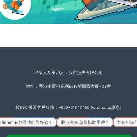
出版人及承印人：股市漁夫有限公司
地址：香港中環租庇利街19號順聯大廈703室
技術支援及客戶服務：+852-91010168 (whatsapp訊息)
星期一至五(公眾假期除外) 09:00 至 17:30