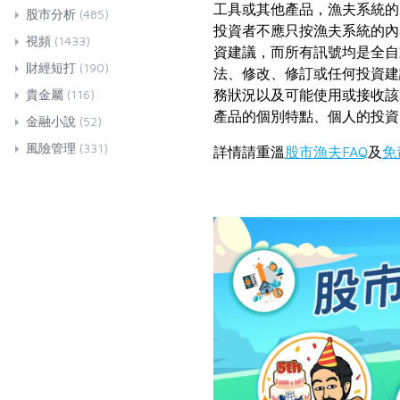
工具或其他產品，漁夫系統的
股市分析
(485)
投資者不應只按漁夫系統的內
視頻
(1433)
資建議，而所有訊號均是全自
財經短打
(190)
法、修改、修訂或任何投資建
務狀況以及可能使用或接收該
貴金屬
(116)
產品的個別特點、個人的投資
金融小說
(52)
風險管理
(331)
詳情請重溫
股市漁夫FAQ
及
免