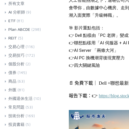
人工智能熱潮之下，邊啲公司只
所有文章
會帶你，由數據中心機房、走到董事
AI 分析師
(9)
潮入面實際「升級轉職」。
ETF
(81)
🎯 影片重點包括：
Plan ABCDE
(298)
👉 Dell 點樣由「PC 老牌」
REIT
(5)
👉聯想點樣用「AI 伺服器 + A
交易心理
(116)
👉AI Server 「兩條大河」
交易技巧
(172)
👉AI PC 換機潮背後現實壓力
個股分析
(2)
👉四大關鍵風險
債券
(145)
商品
(63)
📄
免費下載｜
Dell +
聯想最新
外匯
(81)
報告下載：
👉
https://blog.sto
外國退休生活
(10)
常見問題
(53)
技術分析
(169)
投資書籍
(5)