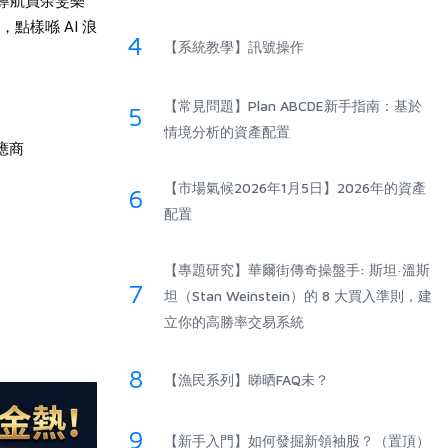
導航員余雯樂
點樣喺 AI 浪
4
【系統教學】訊號操作
【常見問題】Plan ABCDE新手指南：基於
5
情境分析的資產配置
供應商
【市場氣候2026年1月5日】2026年的資產
6
配置
【專題研究】華爾街傳奇操盤手: 斯坦·溫斯
7
坦（Stan Weinstein）的 8 大買入準則，建
立你的高勝率交易系統
8
【漁民系列】睇晒FAQ未？
9
【新手入門】如何發掘新領袖股？（置頂）