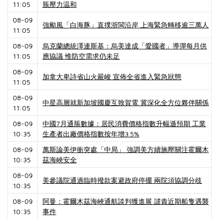
11:05
脹壓力温和
08-09
強颱風「白海豚」直撲浙閩沿岸 上海緊急轉移逾三萬人
11:05
08-09
烏克蘭總統澤連斯基：烏美達成「愛國者」導彈每月供
11:05
應協議 惟防空需求仍未足
08-09
加拿大卑詩省山火嚴峻 宣佈全省進入緊急狀態
11:05
08-09
中星高層就新加坡國慶互致賀電 冀深化全方位夥伴關係
11:05
08-09
中國7月通脹數據：居民消費價格指數升幅遜預期 工業
10:35
生產者出廠價格指數按年增3.5%
08-09
萬斯論美伊衝突處「中局」 強調美方續施壓關注霍爾木
10:35
茲海峽安全
08-09
美參議院通過臨時撥款案避政府停擺 兩院須協調分歧
10:35
08-09
阿曼：霍爾木茲海峽通航談判獲進展 譴責近期船隻遇襲
10:35
事件