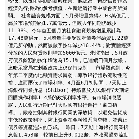
較低、以技術驅動的新興產業。他認為，傳統信貸作為
經濟先行指標的參考價值，在新經濟行業中或會有所減
弱。 社會融資規模方面，5月份增量錄得2.03萬億元，
高於市場預期的1.7萬億元，但較去年同期仍減少
11.38%。今年首五個月的社會融資規模增量累計為
17.48萬億元。5月增量主要受政府債券淨融資1.22萬
億元所帶動，然而該數字按年減少16.44%；對實體經濟
發放的人民幣貸款則增加5000億元。朱懌指出，5月政
府債券餘額的按年增速為15.1%，已連續四個月放緩，
這暗示當局在刺激政策上仍保持克制。 市場觀察到，今
年第二季度內地融資需求轉弱，導致銀行體系流動性充
裕，進而壓低了市場利率。4月至6月初期間，7天期上
海銀行同業拆息（Shibor）持續低於人民銀行7天期逆
回購操作利率1.4釐的政策利率水平。有市場消息透
露，人民銀行近期已對大型國有銀行進行「窗口指
導」，嚴格控制其對銀行同業的淨放貸，以避免借貸成
本低於政策利率，防止資金在金融體系內空轉，並遏止
債券等資產泡沫的形成。 昨日，7天期上海銀行同業拆
息報1.453釐，較前日上升0.012釐。為收緊過剩流動