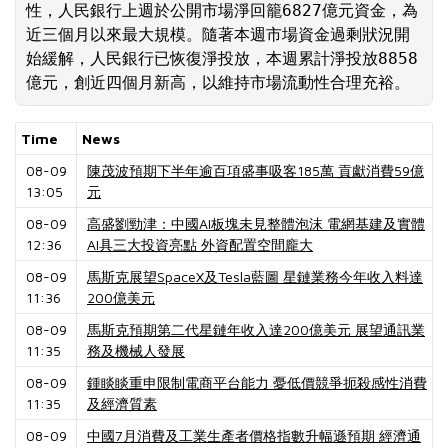
性，人民銀行上週於公開市場淨回籠6827億元資金，為
近三個月以來最大規模。隨著本週市場資金過剩狀況開
始緩解，人民銀行已恢復淨投放，本週累計淨投放8858
億元，創近四個月新高，以維持市場流動性合理充裕。
Time
News
08-09
陳茂波預期下半年逾百項盛事吸客185萬 貢獻消費59億
13:05
元
08-09
高盛劉勁津：中國AI板塊未見整體泡沫 電網基建及實體
12:36
AI具三大投資亮點 外資配置空間龐大
08-09
馬斯克展望SpaceX及Tesla藍圖 星鏈業務今年收入料達
11:36
200億美元
08-09
馬斯克預期第二代星鏈年收入達200億美元 展望通訊業
11:35
務及機械人發展
08-09
鍾睒睒重申限制電商平台能力 憂低價競爭扼殺感性消費
11:35
及經濟質素
08-09
中國7月消費及工業生產者價格指數升幅遜預期 經濟通