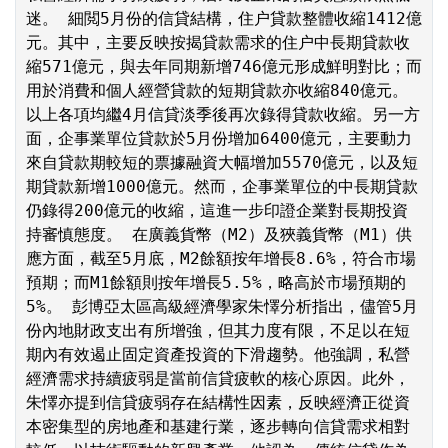
迷。 細閲5月份的信貸結構，住户貸款整體收縮1412億
元。其中，主要反映按揭貸款需求的住户中長期貸款收
縮571億元，與去年同期新增746億元形成鮮明對比；而
用於消費和個人經營貸款的短期貸款亦收縮840億元。
以上各項均繼4月信貸淡季後再次錄得貸款收縮。另一方
面，企事業單位貸款於5月份增加6400億元，主要動力
來自貸款期較短的票據融資大幅增加5570億元，以及短
期貸款新增1000億元。然而，企事業單位的中長期貸款
仍錄得200億元的收縮，這進一步印證企業對長期投資
持審慎態度。 在廣義貨幣（M2）及狹義貨幣（M1）供
應方面，截至5月底，M2餘額按年增長8.6%，符合市場
預期；而M1餘額則按年增長5.5%，略高於市場預期的
5%。 彭博亞太區高級經濟學家朱懌分析指出，儘管5月
份內地財政支出有所增強，但其力度有限，不足以在短
期內有效遏止固定資產投資的下滑趨勢。他強調，私營
經濟需求持續疲弱是當前信貸疲軟的核心原因。此外，
朱懌亦提到信貸疲弱存在結構性因素，反映經濟正從資
本密集型的房地產和基建行業，逐步轉向信貸需求相對