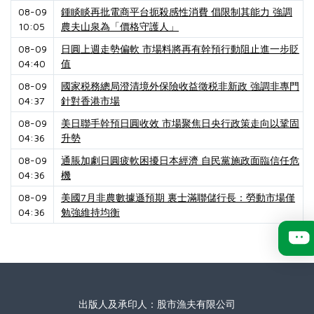
08-09
鍾睒睒再批電商平台扼殺感性消費 倡限制其能力 強調
10:05
農夫山泉為「價格守護人」
08-09
日圓上週走勢偏軟 市場料將再有幹預行動阻止進一步貶
04:40
值
08-09
國家税務總局澄清境外保險收益徵税非新政 強調非專門
04:37
針對香港市場
08-09
美日聯手幹預日圓收效 市場聚焦日央行政策走向以鞏固
04:36
升勢
08-09
通脹加劇日圓疲軟困擾日本經濟 自民黨施政面臨信任危
04:36
機
08-09
美國7月非農數據遜預期 裏士滿聯儲行長：勞動市場僅
04:36
勉強維持均衡
出版人及承印人：股市漁夫有限公司