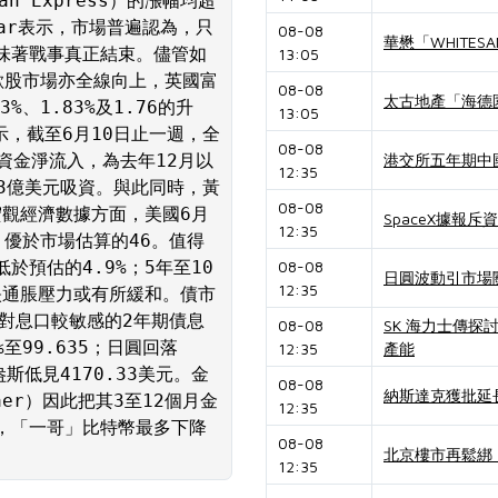
an Express）的漲幅均超
umar表示，市場普遍認為，只
08-08
華懋「WHITES
味著戰事真正結束。儘管如
13:05
歐股市場亦全線向上，英國富
08-08
太古地產「海德
%、1.83%及1.76的升
13:05
顯示，截至6月10日止一週，全
08-08
資金淨流入，為去年12月以
港交所五年期中國
12:35
23億美元吸資。與此同時，黃
08-08
宏觀經濟數據方面，美國6月
SpaceX據報斥
12:35
，優於市場估算的46。值得
於預估的4.9%；5年至10
08-08
日圓波動引市場
12:35
反映通脹壓力或有所緩和。債市
；對息口較敏感的2年期債息
08-08
SK 海力士傳
至99.635；日圓回落
12:35
產能
盎斯低見4170.33美元。金
08-08
納斯達克獲批延
aer）因此把其3至12個月金
12:35
面，「一哥」比特幣最多下降
08-08
北京樓市再鬆綁
12:35