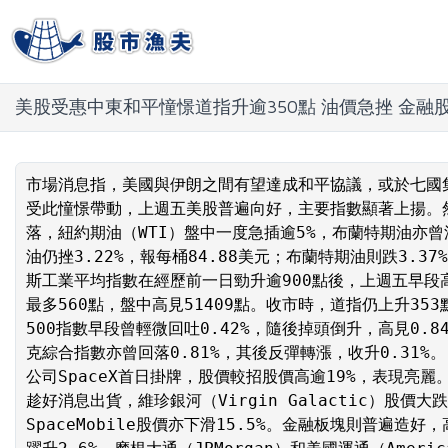
美股受惠中東和平憧憬道指升逾350點 油價急挫 金融
市場消息指，美國與伊朗之間有望達成和平協議，或於七國
受此憧憬帶動，上週五美股普遍向好，主要指數顯著上揚。
落，紐約期油（WTI）盤中一度急插逾5%，布蘭特期油亦曾
油仍挫3.22%，報每桶84.88美元；布蘭特期油則跌3.37
斯工業平均指數在經歷前一日勁升逾900點後，上週五早段
最多560點，盤中高見51409點。收市時，道指仍上升353
500指數早段曾輕微回吐0.42%，隨後掉頭倒升，高見0.8
克綜合指數亦曾回落0.81%，其後反彈轉漲，收升0.31%
公司SpaceX首日掛牌，股價較招股價高逾19%，表現亮
趁好消息出貨，維珍銀河（Virgin Galactic）股價大跌31
SpaceMobile股價亦下滑15.5%。金融板塊則普遍造好，高