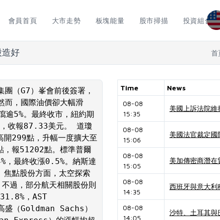
會員首頁
大市走勢
板塊能量
股市掃描
投資組合
股造好
首
Time
News
集團（G7）峯會前後簽署，
然而，國際油價卻大幅滑
08-08
美國上訴法院維
瀉逾5%。最終收市，紐約期
15:35
%，收報87.33美元。 道瓊
08-08
美國法官裁定國
高開299點，升幅一度擴大至
15:06
點，報51202點。標準普爾
08-08
美加傳密商潛在
4%，最終收漲0.5%。納斯達
15:05
。 焦點股份方面，太空探索
08-08
麗。不過，部分航天相關股份則
西班牙與意大利
14:35
.8%，AST 
08-08
盛（Goldman Sachs）
沙特、土耳其與
14:05