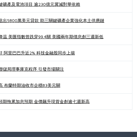
鍵礦產及電池項目 逾230億元冀減對華依賴
批出5800萬美元貸款 助三關鍵礦產企業強化本土供應鏈
温 美匯指數曾跌穿99.4關 美國兩年期債息創三週新低
好 阿里巴巴升近2% 科技金融股同步上揚
聯儲局理事庫克程序 引發市場關注
高 布蘭特期油收市企穩83美元關
預期拖累加息預期 金價飆升現貨金創逾七週新高