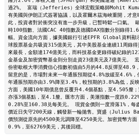
躍升2.6%，摩根大通（JPMorgan）和美國運通（Americ
過2%。 富瑞（Jefferies）全球宏觀策略師Mohit K
有美國與伊朗正式簽署協議，以及霍爾木茲海峽重開，才意
此，投資者對於衝突沒有進一步升級，已暫時鬆一口氣。 
時100指數、法國CAC 40指數及德國DAX指數分別錄得1.63
幅。資金流向方面，據美國銀行引述EPFR Global資料
球股票基金共吸資315億美元，其中美股基金連續11周錄得
來最長，金額達174億美元，而科技基金更錄得破紀錄的1
金基金及加密貨幣基金則分別走資23億美元及7億美元。 
份密歇根大學消費信心指數初值由5月的44.8反彈至48.9
留意的是，市場對未來一年通脹預期從4.8%放緩至4.6%，低
年通脹預期亦由3.9%降至3.4%，較預期的3.8%為低，
方面，美國10年期債息曾反覆升4.4個基點，至4.505釐
亦漲3個基點，至4.1釐。匯市方面，美滙指數一度跌0.22%
0.28%至160.38兑每美元。 現貨金價則一度滑落1%，每
價近日失守200天線，觸發新一輪拋售。寶盛（Julius B
價預測從原先的4500美元調降至4250美元。加密貨幣方
0.9%，至62769美元，其後回穩。