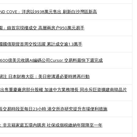
AND COVE」洋房以9938萬元售出 刷新白沙灣區新高
園」錄首宗現樓成交 高層兩房户950萬元易手
國債期貨首周交投活躍 累計成交逾1.3萬手
資600億美元收購AI編碼公司Cursor 交易料最快下週完成
關注 日本財務大臣：美日密溝通必要時將再行動
探討出售重慶廠房部分股權 加速中方業務增長 同步斥巨資擴建南韓晶片
長交易時段至每日23小時 港交所亦研究提升市場便利措施
：非京籍家庭五環內購房 社保或個税繳納年限降至一年