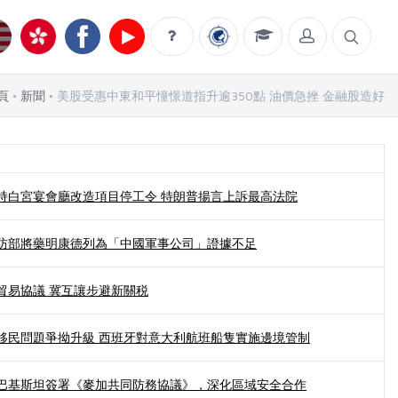
頁
新聞
美股受惠中東和平憧憬道指升逾350點 油價急挫 金融股造好
持白宮宴會廳改造項目停工令 特朗普揚言上訴最高法院
防部將藥明康德列為「中國軍事公司」證據不足
貿易協議 冀互讓步避新關税
移民問題爭拗升級 西班牙對意大利航班船隻實施邊境管制
巴基斯坦簽署《麥加共同防務協議》，深化區域安全合作