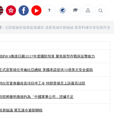
聞
北部都會區發展提速擴容 成香港城市新軸線 業界料樓市迎長期升浪
約8.9萬億日圓2027年度國防預算 聚焦新型作戰與反擊能力
正式宣誓就任哥倫比亞總統 美國承諾提供10億美元安全援助
持白宮宴會廳改造項目停工令 特朗普揚言上訴最高法院
防部將藥明康德列為「中國軍事公司」證據不足
貿易協議 冀互讓步避新關税