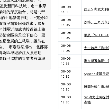
，促進人流物流暢通。同
套區及新田科技城，進一步形
08-08
西班牙與意大利
業鏈的深度融合，將是北部
14:35
區的土地儲備行動，正充分印
08-08
沙特、土耳其與
市市況趨於回穩以來，眾多
14:05
的財團近期成功投得錦上路
08-08
部都會區前景投下信心一票
華懋「WHITES
13:05
地產發展的主戰場，誰能在
08-08
位。 市場觀察指出，北部都
太古地產「海德
13:05
將為區域經濟注入強勁動
現時已進駐的置業者有望率
08-08
港交所五年期中國
12:35
08-08
SpaceX據報斥
12:35
08-08
日圓波動引市場
12:35
08-08
SK 海力士傳
12:35
產能