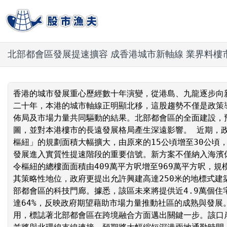
北部都會區發展提速擴容 成香港城市新軸線 業界料樓
香港的城市發展重心歷經數十年演變，從港島、九龍逐步向
二十年，本港的城市軸線正明顯北移，這股趨勢不僅是政策
佈局及市場力量共同驅動的結果。北部都會區的全面建設，
圖，並對本港樓市的長遠發展格局產生深遠影響。 近期，
樞紐」的規劃面積大幅擴大，由原來的15公頃增至30公頃
發展進入實質性提速階段的重要信號。新方案不僅納入海濱
令樞紐的總樓面面積由409萬平方呎增至969萬平方呎，
其策略性地位，政府更提出允許興建高達250米的地標式建
部都會區的科技門廊。據悉，該區未來將提供近4.9萬個住
達64%，反映政府期望藉助市場力量推動社區的成熟與發展
用，標誌著北部都會區在跨境融合方面邁出關鍵一步。該口