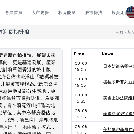
會員首頁
大市走勢
板塊能量
股市掃描
投資組合
市迎長期升浪
首頁
新
Time
News
新界新市鎮推進。展望未來
導向，更是基建發展、產業
08-08
日本防衞省擬申請
預計將重塑香港的城市版
16:05
政府公佈將流浮山「數碼科技
08-08
德拉埃斯普列亞
，此舉被市場視為北部都會區
16:05
休憩用地及部分住宅地，更
08-08
美國上訴法院維
規模相當於五個數碼港。為突顯
15:35
築，旨在將流浮山打造為北
08-08
宅單位，其中私營房屋佔比
美國法官裁定國
15:06
。 此外，新皇崗口岸即將啟
08-08
岸採用「一地兩檢」模式，
美加傳密商潛在
15:05