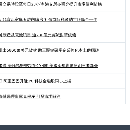
長交易時段至每日23小時 港交所亦研究提升市場便利措施
：非京籍家庭五環內購房 社保或個税繳納年限降至一年
鍵礦產及電池項目 逾230億元冀減對華依賴
批出5800萬美元貸款 助三關鍵礦產企業強化本土供應鏈
温 美匯指數曾跌穿99.4關 美國兩年期債息創三週新低
好 阿里巴巴升近2% 科技金融股同步上揚
聯儲局理事庫克程序 引發市場關注