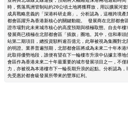
並將與北環線支線連接，預期將大幅縮短深港兩地通勤時間
時，舊落馬洲管制站約20公頃土地將獲釋放，用以擴展河
成具戰略意義的「深港科研走廊」。分析認為，這種跨境產
都會區躍升為香港新核心的關鍵動能。 發展商在北部都會
證市場對此未來城市核心的高度預期與積極取態。自去年樓
發展商已積極在北部都會區「插旗」圈地。其中，信和牽頭
站第二期項目，總投資額料逾百億元，此舉被視為集團對北
的明證。業界普遍預期，北部都會區將成為未來二十年本港
此取得優勢地段，誰便有望在下一輪樓市升浪中佔據主導地
會區作為香港未來二十年最重要的城市發展項目之一，不僅
力，亦被視為本港樓市下一輪長期升浪的起點。分析認為，
先受惠於都會級發展所帶來的豐厚紅利。