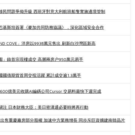
移民問題爭拗升級 西班牙對意大利航班船隻實施邊境管制
巴基斯坦簽署《麥加共同防務協議》，深化區域安全合作
AND COVE」洋房以9938萬元售出 刷新白沙灣區新高
園」錄首宗現樓成交 高層兩房户950萬元易手
國債期貨首周交投活躍 累計成交逾1.3萬手
資600億美元收購AI編碼公司Cursor 交易料最快下週完成
關注 日本財務大臣：美日密溝通必要時將再行動
探討出售重慶廠房部分股權 加速中方業務增長 同步斥巨資擴建南韓晶片