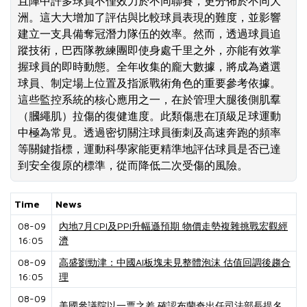
且陣中許多球員不僅效力於不同聯賽，更分佈於不同大
洲。這大大增加了評估與比較球員表現的難度，並影響
建立一支具備奪冠潛力隊伍的效率。然而，透過球員追
蹤技術，巴西隊教練團即使身處千里之外，亦能有效掌
握球員的即時動態。全年收集的龐大數據，將成為遴選
球員、制定場上位置及指派戰術角色的重要參考依據。 
這些監控系統的核心應用之一，在於管理大腿後側肌羣
（膕繩肌）拉傷的復健進度。此類傷患在頂級足球運動
中極為常見。透過密切關注球員衝刺及高速奔跑的頻率
等關鍵指標，運動科學家能更精準地評估球員是否已達
到安全復原的標準，從而降低二次受傷的風險。
Time
News
08-09
內地7月CPI及PPI升幅遜預期 物價走勢複雜挑戰宏觀經
16:05
濟
08-09
高盛劉勁津：中國AI板塊未見整體泡沫 估值回調後趨合
16:05
理
08-09
美國參議院以一票之差 確認布蘭奇出任司法部長提名