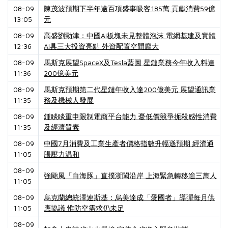
08-09
陳茂波預期下半年逾百項盛事吸客185萬 貢獻消費59億
13:05
元
08-09
高盛劉勁津：中國AI板塊未見整體泡沫 電網基建及實體
12:36
AI具三大投資亮點 外資配置空間龐大
08-09
馬斯克展望SpaceX及Tesla藍圖 星鏈業務今年收入料達
11:36
200億美元
08-09
馬斯克預期第二代星鏈年收入達200億美元 展望通訊業
11:35
務及機械人發展
08-09
鍾睒睒重申限制電商平台能力 憂低價競爭扼殺感性消費
11:35
及經濟質素
08-09
中國7月消費及工業生產者價格指數升幅遜預期 經濟通
11:05
脹壓力温和
08-09
強颱風「白海豚」直撲浙閩沿岸 上海緊急轉移逾三萬人
11:05
08-09
烏克蘭總統澤連斯基：烏美達成「愛國者」導彈每月供
11:05
應協議 惟防空需求仍未足
08-09