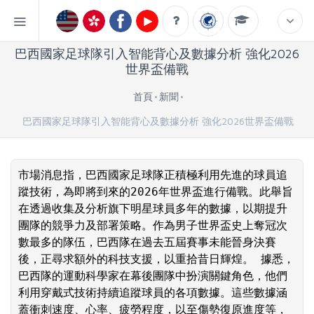
巴西國家足球隊引入智能背心及數據分析 強化2026
世界盃備戰
首頁
新聞
巴西國家足球隊引入智能背心及數據分析 強化2026世界盃備戰
市場消息指，巴西國家足球隊正積極利用先進的球員追
蹤技術，為即將到來的2026年世界盃進行備戰。此舉旨
在透過收集及分析旗下明星球員多年的數據，以期提升
團隊的競爭力及部署策略。作為男子世界盃史上奪冠次
數最多的隊伍，巴西隊在過去五屆賽事未能晉身決賽
後，正尋求額外的科技支援，以重拾昔日輝煌。 據悉，
巴西隊的運動科學家在幕後團隊中扮演關鍵角色，他們
利用穿戴式技術持續追蹤球員的各項數據。這些數據涵
蓋衝刺速度、心率、疲勞程度，以至傷勢復原進度等，