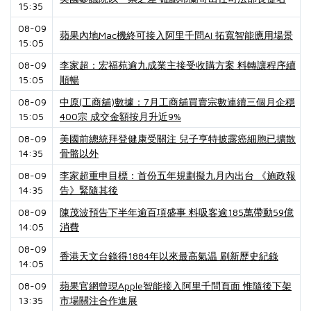
15:35
08-09
蘋果內地Mac機終可接入阿里千問AI 拓寬智能應用場景
15:05
08-09
李家超：宏福苑逾九成業主接受收購方案 料轉讓程序續
15:05
順暢
08-09
中原(工商舖)數據：7月工商舖買賣宗數連續三個月企穩
15:05
400宗 成交金額按月升近9%
08-09
美國前總統拜登健康受關注 兒子亨特披露癌細胞已擴散
14:35
骨骼以外
08-09
李家超重申目標：首份五年規劃擬九月內出台 《施政報
14:35
告》緊隨其後
08-09
陳茂波預告下半年逾百項盛事 料吸客逾185萬帶動59億
14:05
消費
08-09
香港天文台錄得1884年以來最高氣温 刷新歷史紀錄
14:05
08-09
蘋果官網曾現Apple智能接入阿里千問頁面 惟隨後下架
13:35
市場關注合作進展