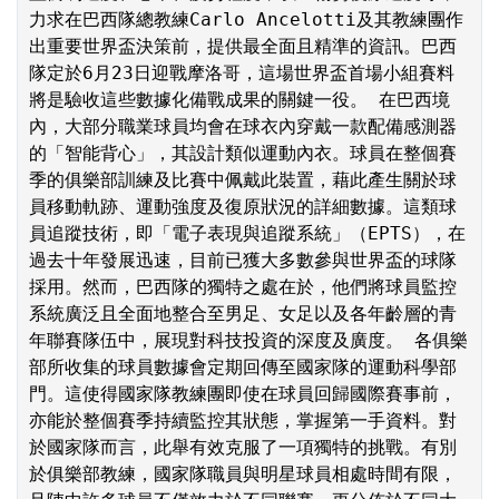
力求在巴西隊總教練Carlo Ancelotti及其教練團作
出重要世界盃決策前，提供最全面且精準的資訊。巴西
隊定於6月23日迎戰摩洛哥，這場世界盃首場小組賽料
將是驗收這些數據化備戰成果的關鍵一役。 在巴西境
內，大部分職業球員均會在球衣內穿戴一款配備感測器
的「智能背心」，其設計類似運動內衣。球員在整個賽
季的俱樂部訓練及比賽中佩戴此裝置，藉此產生關於球
員移動軌跡、運動強度及復原狀況的詳細數據。這類球
員追蹤技術，即「電子表現與追蹤系統」（EPTS），在
過去十年發展迅速，目前已獲大多數參與世界盃的球隊
採用。然而，巴西隊的獨特之處在於，他們將球員監控
系統廣泛且全面地整合至男足、女足以及各年齡層的青
年聯賽隊伍中，展現對科技投資的深度及廣度。 各俱樂
部所收集的球員數據會定期回傳至國家隊的運動科學部
門。這使得國家隊教練團即使在球員回歸國際賽事前，
亦能於整個賽季持續監控其狀態，掌握第一手資料。對
於國家隊而言，此舉有效克服了一項獨特的挑戰。有別
於俱樂部教練，國家隊職員與明星球員相處時間有限，