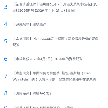
【補習班重溫片】漁風師兄分享：用漁夫系統掌握港股及
3
美股2026開局 (2026 年 1 月 21 日) [置頂]
4
【系統教學】訊號操作
【常見問題】Plan ABCDE新手指南：基於情境分析的資產
5
配置
6
【市場氣候2026年1月5日】2026年的資產配置
【專題研究】華爾街傳奇操盤手: 斯坦·溫斯坦（Stan
7
Weinstein）的 8 大買入準則，建立你的高勝率交易系統
8
【漁民系列】睇晒FAQ未？
9
【新手入門】如何發掘新領袖股？（置頂）