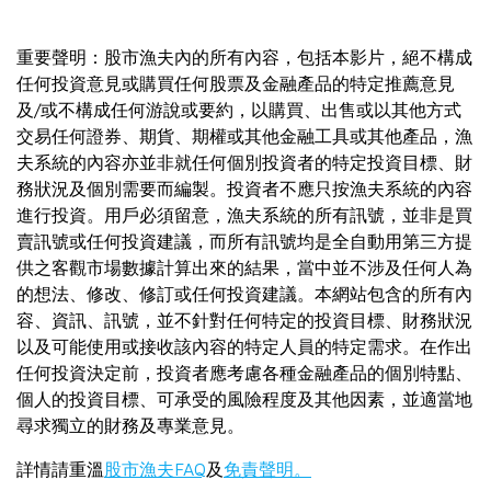
重要聲明：股市漁夫內的所有內容，包括本影片，絕不構成
任何投資意見或購買任何股票及金融產品的特定推薦意見
及/或不構成任何游說或要約，以購買、出售或以其他方式
交易任何證券、期貨、期權或其他金融工具或其他產品，漁
夫系統的內容亦並非就任何個別投資者的特定投資目標、財
務狀況及個別需要而編製。投資者不應只按漁夫系統的內容
進行投資。用戶必須留意，漁夫系統的所有訊號，並非是買
賣訊號或任何投資建議，而所有訊號均是全自動用第三方提
供之客觀市場數據計算出來的結果，當中並不涉及任何人為
的想法、修改、修訂或任何投資建議。本網站包含的所有內
容、資訊、訊號，並不針對任何特定的投資目標、財務狀況
以及可能使用或接收該內容的特定人員的特定需求。在作出
任何投資決定前，投資者應考慮各種金融產品的個別特點、
個人的投資目標、可承受的風險程度及其他因素，並適當地
尋求獨立的財務及專業意見。
詳情請重溫
股市漁夫FAQ
及
免責聲明。