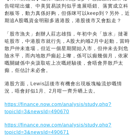
告啱啱出爐、中美貿易談判似乎進展唔錯、落實成立科
創板等，動力真係好夠，但係咪可以keep到？另外，近
期追A股嘅資金明顯多過港股，港股後市又會點走？
「股市漁夫」創辦人莊志雄指，年初中央「放水」撻著
咗股市，中港股市就行先，A股大約喺2月中起動，當時
散戶仲未進場，但近一個星期開始入市，但仲未去到危
險水平，而內地散戶癲起上嚟，係可以癲幾個月，依家
嘅關鍵係中央汲取咗上次嘅經驗後，會唔會畀散戶太
癲，佢估計未必會。
港股方面，Lewis話後市有機會出現板塊輪流炒嘅情
況，唔會好似1月、2月咁一齊升晒上去。
https://finance.now.com/analysis/study.php?
topicId=3&newsId=490670
https://finance.now.com/analysis/study.php?
topicId=3&newsId=490671