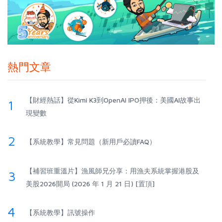
熱門文章
【財經熱話】從Kimi K3到OpenAI IPO押後：美國AI故事出
1
現變數
2
【系統教學】常見問題（新用戶必讀FAQ）
【補習班重溫片】漁風師兄分享：用漁夫系統掌握港股及
3
美股2026開局 (2026 年 1 月 21 日) [置頂]
4
【系統教學】訊號操作