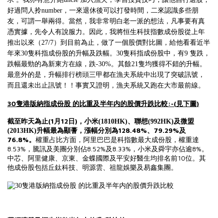
好過問人拎
number
，一來退休後可以打發時間，二來認識多些朋
友，可謂一舉兩得。當然，我非常明白老一派的想法，凡事要有真
憑實據，先令人有說服力。因此，我將
恒生科技指數
成份股從上年
推出以來（
27/7
）到目前為止，做了一個股價對比圖，給他看看近半
年來
30
隻科指成份股的升幅及跌幅。
30
隻科指成份股中，有
9
隻跌，
跌幅最勁的為新東方在線，跌
-30%
。其餘
21
隻均獲得不錯的升幅。
最意外的是，升幅排行榜頭三甲都在漁夫系統中出現了突破訊號，
而且還未出止訊號！！事實又證明，漁夫系統又跑在大市最前線。
30
:-(
)
隻港版納指成份股
的比重及半年内的股價升跌比較
見下圖
(1
12
)
小
截至昨天為止
月
日
，
米
(1810HK)
、聯想
(992HK)
及微盟
128.48%
79.29%
(2013HK)
升幅最為顯蓍，漲幅分別為
、
及
76.8%
。
權重占比方面，阿里巴巴是科指數最大成份股，權重達
8.53%
8.52%
8.33%
8%
，騰訊及美團分別佔
及
，小米及舜宇亦佔逾
。
10
中芯、阿里健康、京東、金蝶國際及平安好醫生均排名前
位。其
他成份股包括丘鈦科技、明源雲
、
祖龍娛樂
及易鑫集團。