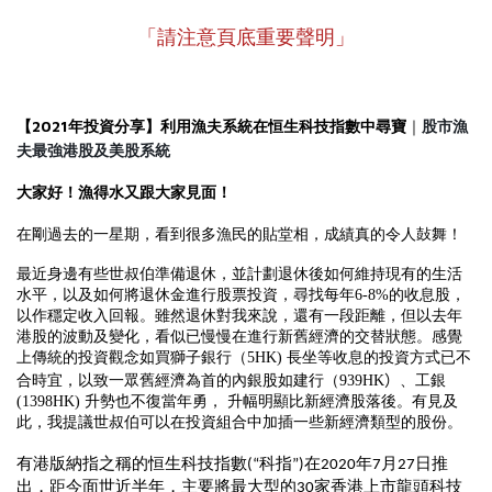
「請注意頁底重要聲明」
2021
【
年投資分享】利用漁夫系統在恒生科技指數中尋寶
｜
股市漁
夫最強港股及美股系統
大家好！漁得水又跟大家見面！
在剛過去的一星期，看到很多漁民的貼堂相，成績真的令人鼔舞！
最近身邊有些世叔伯準備退休，並計劃退休後如何維持現有的生活
水平，以及如何將退休金進行股票投資，尋找每年
6-8%
的收息股，
以作穩定收入回報。雖然退休對我來說，還有一段距離，但以去年
港股的波動及變化，看似已慢慢在進行新舊經濟的交替狀態。感覺
上傳統的投資觀念如買獅子銀行（
5HK)
長坐等收息的投資方式已不
合時宜，以致一眾舊經濟為首的內銀股如建行（
939HK
）
、工銀
(1398HK)
升勢也不復當年勇，
升幅明顯比新經濟股落後。有見及
此，我提議世叔伯可以在投資組合中加插一些新經濟類型的股份
。
有港版納指之稱的
恒生科技指數
科指
在
年
月
日推
(“
”)
2020
7
27
出，距今面世近半年，主要將最大型的
家香港上市龍頭科技
30