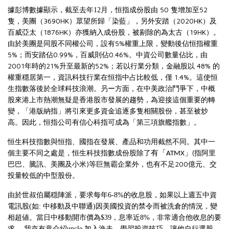
50
52
據彭博數據顯示，截至去年12月
，
恒指成份股由
隻增加至
3690HK
2020HK
隻，美團（
）眾望所歸「染藍」，另外安踏（
）及
1876HK
19HK
百威亞太（
）亦獲納入成份股
，
被剔除的為太古（
）。
5%
由於美團是同股不同權公司，設有
權重上限，變動後佔恒指權重
5%
0.99%
0.46%
；而安踏佔
，百威則佔
。
中資公司數量佔比，由
2001
21%
52%
48%
年時的
升至最新的
；若以行業分類，金融股以
的
1.4%
權重穩居第一，資訊科技行業在恒指中占比較低，僅
。這使恒
生指數落後於全球科技浪潮。叧ー方面，在中美政治鬥爭下，中概
股來港上市熱潮無疑是香港股市發展的趨勢，為迎接這個重要的轉
變，「港版納指」將引來更多資金追逐多隻相關股份，甚至被炒
高。因此，恒指公司有信心科指可成為「第三項旗艦指數」。
恒生科技指數與恒指、國指在發展、產品和功用截然不同。其中一
(
有「
」
個主要不同之處是，恒生科技指數成份股除了
指阿里
ATMX
)
200
巴巴、騰訊、美團及小米
等巨無霸企業外，也有不足
億元、交
投量較低的中型股份。
由於世叔伯屬穏陣派，要求
每年
6-8%
的收息股
，如果以上週五中資
電訊股
(
如
:
中移動及中聯通
)
因美國投資的禁令而被洗倉的情況
，
變
相超値。當日中移動開市價為
$39
，息率近
8%
，非常適合他收息的要
求
。我亦有意
介紹
uncle
加入漁夫，學習投資技巧，讓他自行選股，