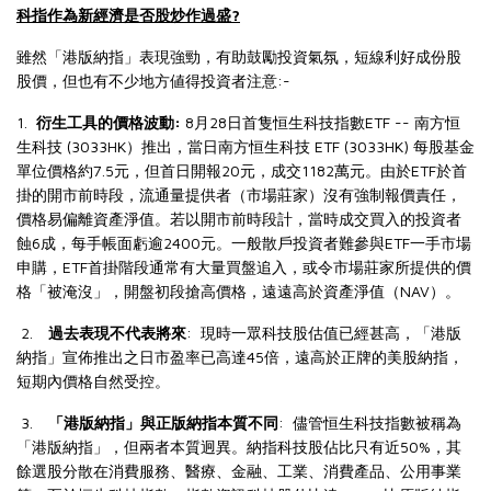
?
科指作為新經濟是否股炒作過盛
雖然
「港版納指」表現強勁
，有助鼓勵投資氣氛，短線利好成份股
:-
股價，但也有不少地方値得投資者注意
1.
:
8
28
ETF --
衍生工具的價格波動
月
日首隻恒生科技指數
南方恒
(3033HK
ETF (3033HK)
生科技
）推出，當日南方恒生科技
每股基金
7.5
20
1182
ETF
單位價格約
元，但首日開報
元，成交
萬元。由於
於首
掛的開市前時段，流通量提供者（市場莊家）沒有強制報價責任，
價格易偏離資產淨值。若以開市前時段計，當時成交買入的投資者
6
2400
ETF
蝕
成，每手帳面虧逾
元。一般散戶投資者難參與
一手市場
ETF
申購，
首掛階段通常有大量買盤追入，或令市場莊家所提供的價
NAV
格「被淹沒」，開盤初段搶高價格，遠遠高於資產淨值（
）。
2.
:
過去表現不代表將來
現時一眾科技股估值已經甚高，「港版
45
納指」宣佈推出之日市盈率已高達
倍，遠高於正牌的美股納指，
短期內價格自然受控。
3.
:
「港版納指」與正版納指本質不同
儘管恒生科技指數被稱為
50%
「港版納指」，但兩者本質迥異。納指科技股佔比只有近
，其
餘選股分散在消費服務、醫療、金融、工業、消費產品、公用事業