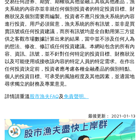
交易任何證券、期貨、期權或其他金融工具或其他產品，漁
夫系統的內容亦並非就任何個別投資者的特定投資目標、財
務狀況及個別需要而編製。投資者不應只按漁夫系統的內容
進行投資。用戶必須留意，漁夫系統的所有訊號，並非是買
賣訊號或任何投資建議，而所有訊號均是全自動用第三方提
供之客觀市場數據計算出來的結果，當中並不涉及任何人為
的想法、修改、修訂或任何投資建議。本網站包含的所有內
容、資訊、訊號，並不針對任何特定的投資目標、財務狀況
以及可能使用或接收該內容的特定人員的特定需求。在作出
任何投資決定前，投資者應考慮各種金融產品的個別特點、
個人的投資目標、可承受的風險程度及其他因素，並適當地
尋求獨立的財務及專業意見。
詳情請重溫
股市漁夫FAQ
及
免責聲明。
最後更新： 2021-01-13