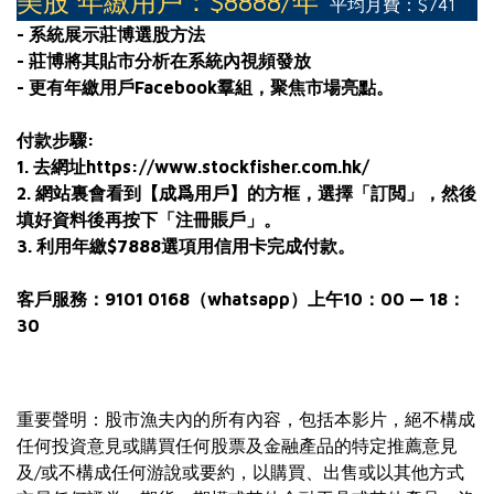
美股 年繳用戶：$8888/年
平均月費：$741
- 系統展示莊博選股方法
- 莊博將其貼市分析在系統內視頻發放
- 更有年繳用戶Facebook羣組，聚焦市場亮點。
付款步驟:
1. 去網址https://www.stockfisher.com.hk/
2. 網站裏會看到【成爲用戶】的方框，選擇「訂閲」，然後
填好資料後再按下「注冊賬戶」。
3. 利用年繳$7888選項用信用卡完成付款。
客戶服務：9101 0168（whatsapp）上午10：00 — 18：
30
重要聲明：股市漁夫內的所有內容，包括本影片，絕不構成
任何投資意見或購買任何股票及金融產品的特定推薦意見
及/或不構成任何游說或要約，以購買、出售或以其他方式