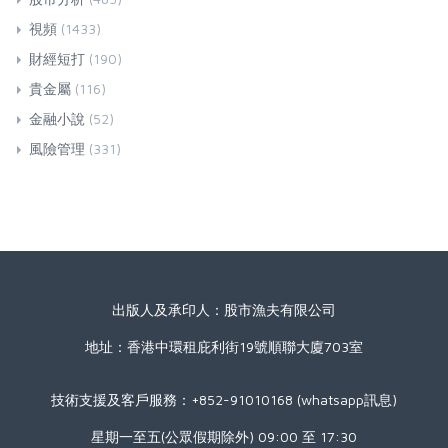
視頻
(1433)
財經短打
(190)
貴金屬
(116)
金融小說
(52)
風險管理
(331)
出版人及承印人：股市漁夫有限公司
地址：香港中環租庇利街19號順聯大廈703室
技術支援及客戶服務：+852-91010168 (whatsapp訊息)
星期一至五(公眾假期除外) 09:00 至 17:30