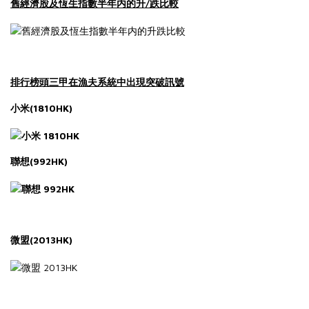
/
舊經濟股及恆生指數半年内的升
跌比較
排行榜頭三甲在漁夫系統中出現突破訊號
(1810HK)
小米
(992HK)
聯想
(2013HK)
微盟