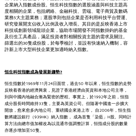
企業納入指數成份股。恒生科技指數的選股涵蓋與科技主題高
度相關的企業，包括網絡、金融科技、雲端、電子商貿及數碼
業務
大主題業務；選股準則包括企業是否利用科技平台營運、
5
研究發展開支佔收入比例及收入增長。其目的是反映香港上市
科技或創新領域龍頭企業，協助市場開發不同指數掛鈎的基金
及衍生工具產品，滿足投資者對相關投資主題的需求及關注。
篩選出的
隻成份股，於每季檢討，並設有快速納入機制，容
30
許新上市大型科技企業更加適時納入指數。
?
恒生科技指數成為發展新趨勢
1969
11
24
50
恒生指數於
年
月
日面世，過去
年以來，恒生指數的走勢
反映着香港的經濟興衰，見證了香港經濟由英資和本地公司主導，
1992
到與中國內地融合漸為緊密的歷程。事實上，於
年之前，恒指
33
成分股長時間維持
隻，主要為英資公司。但隨著中國進一步擴大
2006
開放，愈來愈多內地公司、重磅國企來港上市，
自
年，恒生指
939
HK
H
數將建設銀行（
）納入指數，
成為首隻「染藍」
股。同時計
算方法由總市值加權改為以流通市值調整計算，恒指成分股的數量
50
亦逐步增加至
隻。