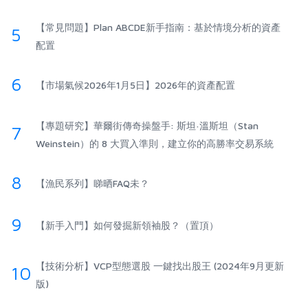
【常見問題】Plan ABCDE新手指南：基於情境分析的資產
5
配置
6
【市場氣候2026年1月5日】2026年的資產配置
【專題研究】華爾街傳奇操盤手: 斯坦·溫斯坦（Stan
7
Weinstein）的 8 大買入準則，建立你的高勝率交易系統
8
【漁民系列】睇晒FAQ未？
9
【新手入門】如何發掘新領袖股？（置頂）
【技術分析】VCP型態選股 一鍵找出股王 (2024年9月更新
10
版)