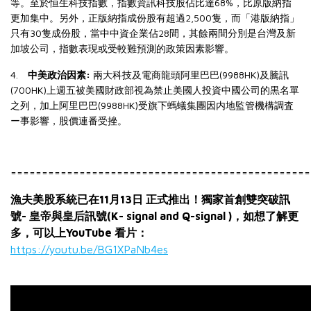
68%
等。至於恒生科技指數，指數資訊科技股佔比達
，比原版納指
2,500
更加集中。另外，正版納指成份股有超過
隻，而「港版納指」
30
28
只有
隻成份股，當中中資企業佔
間，其餘兩間分別是台灣及新
加坡公司，指數表現或受較難預測的政策因素影響。
4.
:
(9988HK)
中美政治因素
兩大科技及電商龍頭阿里巴巴
及騰訊
(700HK)
上週五被美國財政部視為禁止美國人投資中國公司的黒名單
(9988HK)
之列，加上阿里巴巴
受旗下螞蟻集團因内地監管機構調査
ー事影響，股價連番受挫。
================================================
漁夫美股系統已在11月13日 正式推出！獨家首創雙突破訊
號- 皇帝與皇后訊號(K- signal and Q-signal )
，如想了解更
多，可以上YouTube 看片：
https://youtu.be/BG1XPaNb4es