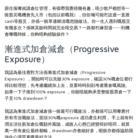
跟住落嚟就講倉位管理，有樣嘢我覺得幾有趣，唔少散戶都想等一
個股災嘅機會先入市（包括以前嘅我），但佢哋可能冇諗過一直揸
cash等股災，亦係一個單邊睇淡嘅危險做法。你一生人遇到嘅股災
有幾多次？係咪其餘時間就完全唔交易？一路都冇練習過⋯⋯到機
會嚟嘅時候，你夠唔夠經驗操作？
漸進式加倉減倉（Progressive
Exposure）
我認為最佳應對方法係漸進式加倉減倉（Progressive
Exposure），開始時可以先做30% exposure，確認30%嘅倉位都行
得比較理想，先考慮繼續加上去，並要時時刻刻考慮重倉嘅風險。
如果一下子推到100% exposure ，你能唔能夠承受整個股票倉一下
子見10% drawdown？
我認為漸進式加倉減倉係一個最可行嘅做法，亦都係可以用嚟應付
所有市況嘅做法，當頭30%嘅exposure 成功產生利潤， 手上就有利
潤去頂住新加倉位嘅額外風險，成個人心態已經變得好唔同，就算
萬一所有倉位最終都輸，drawdown亦會細好多，呢個亦都係協助我
強化心理質素嘅最好方法。