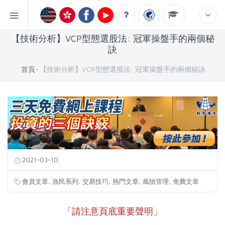
【技術分析】VCP型態選股法: 冠軍操盤手的兩個秘
訣
首頁
【技術分析】VCP型態選股法: 冠軍操盤手的兩個秘訣
2021-03-10
,
,
,
,
,
會員文章
漁民系列
交易技巧
熱門文章
風險管理
免費文章
「請注意頁底重要聲明」