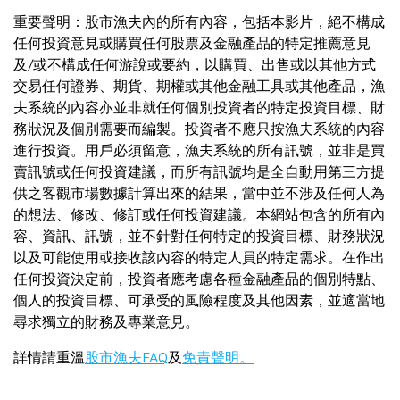
重要聲明：股市漁夫內的所有內容，包括本影片，絕不構成
任何投資意見或購買任何股票及金融產品的特定推薦意見
及/或不構成任何游說或要約，以購買、出售或以其他方式
交易任何證券、期貨、期權或其他金融工具或其他產品，漁
夫系統的內容亦並非就任何個別投資者的特定投資目標、財
務狀況及個別需要而編製。投資者不應只按漁夫系統的內容
進行投資。用戶必須留意，漁夫系統的所有訊號，並非是買
賣訊號或任何投資建議，而所有訊號均是全自動用第三方提
供之客觀市場數據計算出來的結果，當中並不涉及任何人為
的想法、修改、修訂或任何投資建議。本網站包含的所有內
容、資訊、訊號，並不針對任何特定的投資目標、財務狀況
以及可能使用或接收該內容的特定人員的特定需求。在作出
任何投資決定前，投資者應考慮各種金融產品的個別特點、
個人的投資目標、可承受的風險程度及其他因素，並適當地
尋求獨立的財務及專業意見。
詳情請重溫
股市漁夫FAQ
及
免責聲明。