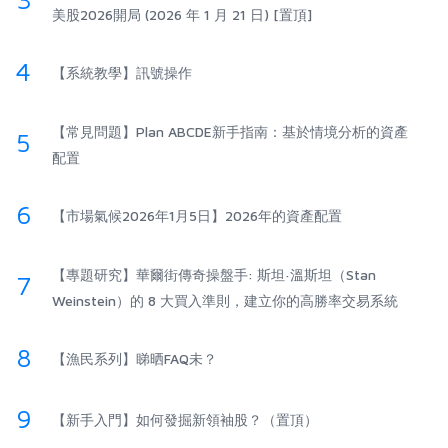
美股2026開局 (2026 年 1 月 21 日) [置頂]
4
【系統教學】訊號操作
【常見問題】Plan ABCDE新手指南：基於情境分析的資產
5
配置
6
【市場氣候2026年1月5日】2026年的資產配置
【專題研究】華爾街傳奇操盤手: 斯坦·溫斯坦（Stan
7
Weinstein）的 8 大買入準則，建立你的高勝率交易系統
8
【漁民系列】睇晒FAQ未？
9
【新手入門】如何發掘新領袖股？（置頂）