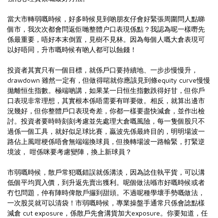
當大市轉弱嘅時候，好多時候見到啲朋友仔會好緊張周圍問人點睇
個市，我次次都會問返佢哋整體户口表現係點？我認為呢一樣嘢先
係最重要，唔好本末倒置，見樹不見林。因為每個人嘅大倉表現可
以好唔同，升市嘅時候有啲人都可以蝕錢！
投資者其實只有一個目標，就係戶口要持續地、一步步慢慢升，
drawdown 雖然一定有，但做得啱就你應該見到條equity curve慢慢
拋離恒生指數。極端啲講，如果某一日恒生指數跌得好甘，但你戶
口表現非常理想，其實根本係唔需要有咩要做。相反，就算出邊市
況幾好，但你整體戶口表現奇差，你都一樣要盡快減倉，並作出檢
討。投資者要時時刻刻考慮並先處理大倉嘅風險，每一隻個股只不
過係一個工具，就好似足球比賽，贏波先係最終目的，明明場波一
路佔上風咁梗係唔會無端端換球員，但換轉場波一路輸緊，打緊逆
境波， 咁係咪要考慮變陣，換上新球員？
市弱嘅時候，散戶常犯嘅錯誤就係溝淡，因為諗住執平貨，可以溝
低個平均買入價，到升返先賣出獲利。呢個做法喺市好嘅時候或者
冇乜問題，仲有陣時俾散戶攞到甜頭。不過呢種學壞手勢嘅做法，
一次股災就可以清袋！市弱嘅時候，專業操盤手通常只係會諗點樣
減倉 cut exposure，係散戶先會溝貨加大exposure。你要知道，任