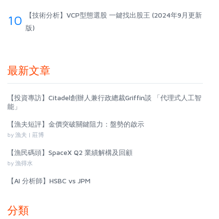
【技術分析】VCP型態選股 一鍵找出股王 (2024年9月更新
10
版)
最新文章
【投資專訪】Citadel創辦人兼行政總裁Griffin談 「代理式人工智
能」
【漁夫短評】金價突破關鍵阻力：盤勢的啟示
by 漁夫 | 莊博
【漁民碼頭】SpaceX Q2 業績解構及回顧
by 漁得水
【AI 分析師】HSBC vs JPM
分類