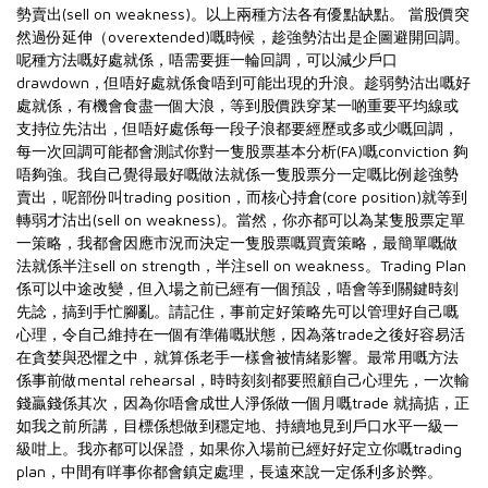
勢賣出(sell on weakness)。以上兩種方法各有優點缺點。 當股價突
然過份延伸（overextended)嘅時候，趁強勢沽出是企圖避開回調。
呢種方法嘅好處就係，唔需要捱一輪回調，可以減少戶口
drawdown，但唔好處就係食唔到可能出現的升浪。趁弱勢沽出嘅好
處就係，有機會食盡一個大浪，等到股價跌穿某一啲重要平均線或
支持位先沽出，但唔好處係每一段子浪都要經歷或多或少嘅回調，
每一次回調可能都會測試你對一隻股票基本分析(FA)嘅conviction 夠
唔夠強。我自己覺得最好嘅做法就係一隻股票分一定嘅比例趁強勢
賣出，呢部份叫trading position，而核心持倉(core position)就等到
轉弱才沽出(sell on weakness)。當然，你亦都可以為某隻股票定單
一策略，我都會因應市況而決定一隻股票嘅買賣策略，最簡單嘅做
法就係半注sell on strength，半注sell on weakness。Trading Plan
係可以中途改變，但入場之前已經有一個預設，唔會等到關鍵時刻
先諗，搞到手忙腳亂。請記住，事前定好策略先可以管理好自己嘅
心理，令自己維持在一個有準備嘅狀態，因為落trade之後好容易活
在貪婪與恐懼之中，就算係老手一樣會被情緒影響。最常用嘅方法
係事前做mental rehearsal，時時刻刻都要照顧自己心理先，一次輸
錢贏錢係其次，因為你唔會成世人淨係做一個月嘅trade 就搞掂，正
如我之前所講，目標係想做到穩定地、持續地見到戶口水平一級一
級咁上。我亦都可以保證，如果你入場前已經好好定立你嘅trading
plan，中間有咩事你都會鎮定處理，長遠來說一定係利多於弊。