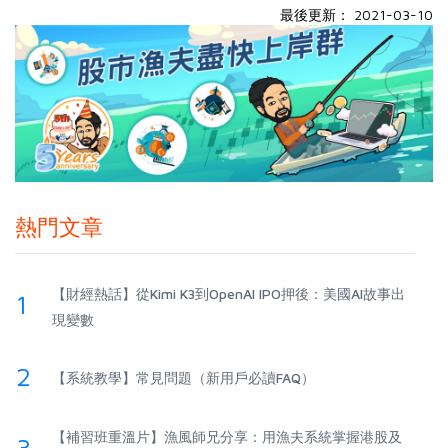
最後更新： 2021-03-10
熱門文章
【財經熱話】從Kimi K3到OpenAI IPO押後：美國AI故事出
1
現變數
2
【系統教學】常見問題（新用戶必讀FAQ）
【補習班重溫片】漁風師兄分享：用漁夫系統掌握港股及
3