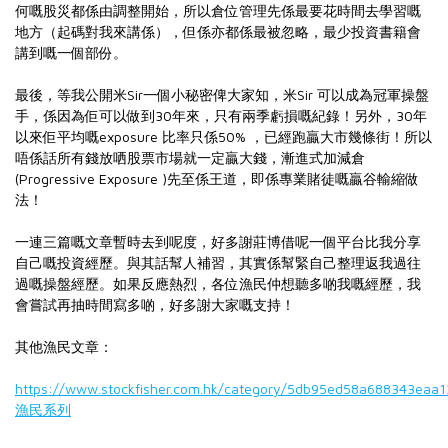
何嘅股災都係由調整開始，所以倉位管理先係最要花時間去學習嘅
地方（起碼對我來講係），但係亦都係最被忽略，最少投資書籍會
講到嘅一個部份。
最後，等我公開米Sir一個小秘密俾大家知，米Sir 可以成為冠軍操盤
手，係因為佢可以做到30年來，只有兩季虧損嘅紀錄！另外，30年
以來佢平均嘅exposure 比率只係50% ，已經跑贏大市幾條街！所以
唔係話所有錢放哂股票市場就一定贏大錢，漸進式加減倉
(Progressive Exposure )先至係王道，即係專業賭徒嘅贏谷輸縮做
法！
一連三篇嘅文章暫時去到呢度，好多謝莊博借呢一個平台比我分享
自己嘅投資經歷。與其話幫人補習，其實係幫緊自己整理返我過往
過嘅操盤經歷。如果反應熱烈，各位漁民仲想聽多啲我嘅經歷，我
會嘗試再抽時間寫多啲，好多謝大家嘅支持！
其他漁民文章：
https://www.stockfisher.com.hk/category/5db95ed58a688343eaa1
漁民系列