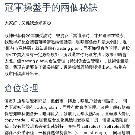
冠軍操盤手的兩個秘訣
大家好，又係我漁米家😄
股神巴菲特20年前受訪時，曾提及「當退潮時，才知道誰在裸泳」.
我覺得好配合接着落嚟講嘅兩個話題，呢啲都係散戶最大弱點，退
潮時(市寛轉弱）就知邊個冇trading plan，同不懂得倉位管理。選股
同VCP買入法有一定必然規矩，所以通常你死跟方法，效果都唔會
太差。但trading plan同倉位管理（特別係倉位管理），技術含量最
高，我現在還要花了很長時間，透過操盤經驗慢慢浸出來。特別在
股市回調訓練出來。
倉位管理
個市升通常唔覺有問題，但個市一轉差，啲散戶就會問點算，一問
之下就知佢哋冇trading plan ，同埋冇做倉位管理。散戶一般心態都
係想知咩冧把會升，喺咩位入，發展到近年大熱App，直頭跟大佬玩
copy trade ，可見呢種速食文化係幾咁受歡迎！另一個常見嘅陋習
係，沒有預設規條去沽出或減持一隻持股(sell rules)，Sell rules其實
都係不外乎兩種，一種係趁強勢賣出（sell on strength) ，同埋趁弱