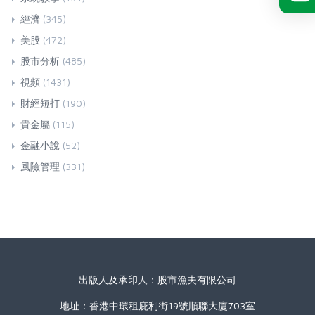
經濟
(345)
美股
(472)
股市分析
(485)
視頻
(1431)
財經短打
(190)
貴金屬
(115)
金融小說
(52)
風險管理
(331)
出版人及承印人：股市漁夫有限公司
地址：香港中環租庇利街19號順聯大廈703室