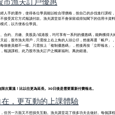
及股市漁夫訂戶優惠
不經人手的運作，使得各位學員能以較合理價格，按自己的步伐進行課程
時不接受其它方式報讀付款。漁夫講堂並不會保留或得知閣下的信用卡資
款模式，以方便各位學員。
、合約、月繳、美股及/或港股，均可享有一系列的優惠碼，能夠獲得大
今天起，股市漁夫用戶，只需按上右上角的人頭公仔，然後再選「帳戶」
碼每個會員都不一樣。只需按上「複制優惠碼」，然後再按「立即報名」
格，報讀課程。此乃股市漁夫訂戶之獨家福利。萬勿錯過。
無限次重溫！比以往更為延長。30日後是需要重新付費報名。
更自在，更互動的上課體驗
由，但另一方面又不想損失互動。漁夫講堂花了很多功夫去做好。每個課