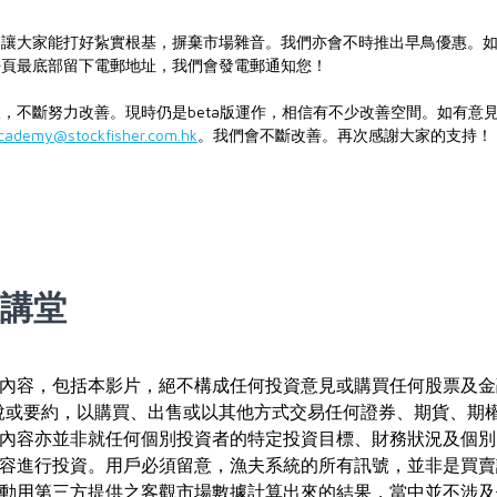
，讓大家能打好紥實根基，摒棄市場雜音。我們亦會不時推出早鳥優惠。
每頁最底部留下電郵地址，我們會發電郵通知您！
，不斷努力改善。現時仍是beta版運作，相信有不少改善空間。如有意
cademy@stockfisher.com.hk
。我們會不斷改善。再次感謝大家的支持！
夫講堂
內容，包括本影片，絕不構成任何投資意見或購買任何股票及金
說或要約，以購買、出售或以其他方式交易任何證券、期貨、期
內容亦並非就任何個別投資者的特定投資目標、財務狀況及個別
容進行投資。用戶必須留意，漁夫系統的所有訊號，並非是買賣
動用第三方提供之客觀市場數據計算出來的結果，當中並不涉及