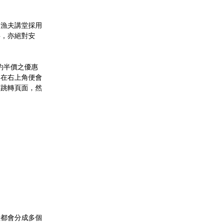
，漁夫講堂採用
料，亦絕對安
約半價之優惠
，在右上角便會
，跳轉頁面，然
程都會分成多個