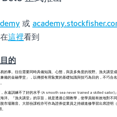
ademy
或
academy.stockfisher.c
冊在
這裡
看到
立目的
容易的事。往往需要同時具備知識、心態，與及多角度的視野。漁夫講堂
野兼備的金融學堂」，以傳授有用紥實的基礎知識與技巧為目的，不巧合
」。
好的水手 (A smooth sea never trained a skilled sail
的海洋。『漁夫講堂』的宗旨，就是透過公開教學，使學員能有效地對不
市場雜音。大部份課程亦可作為證券從業員之持續進修學習出席證明（Cont
之用。