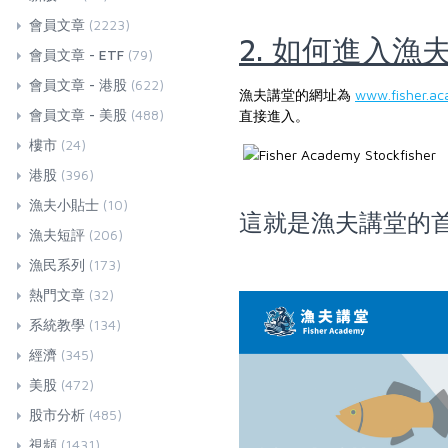
會員文章
(2223)
2. 如何進入漁
會員文章 - ETF
(79)
會員文章 - 港股
(622)
漁夫講堂的網址為
www.fisher.a
會員文章 - 美股
(488)
直接進入。
樓市
(24)
港股
(396)
漁夫小貼士
(10)
這就是漁夫講堂的
漁夫短評
(206)
漁民系列
(173)
熱門文章
(32)
系統教學
(134)
經濟
(345)
美股
(472)
股市分析
(485)
視頻
(1431)