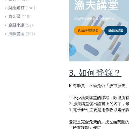
財經短打
(190)
貴金屬
(115)
金融小說
(52)
風險管理
(331)
3. 如何登錄？
所有學員，不論是否「股市漁夫
1. 不少漁夫講堂的課程，歡迎
2. 漁夫講堂發出證書上的名字
3. 電子郵件主要是用作收取電
登記是完全免費的。按左面黃圈
「所有課程」便可。