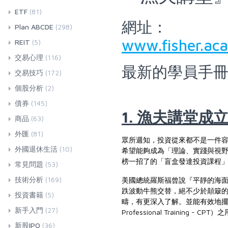
ETF
(81)
網址：
Plan ABCDE
(298)
www.fisher.ac
REIT
(5)
交易心理
(116)
最新的學員手
交易技巧
(172)
個股分析
(2)
債券
(145)
1. 漁夫講堂成
商品
(63)
外匯
(81)
眾所週知，投資從來都不是一件
外國退休生活
(10)
希望能夠成為「理論、實踐與視
榜一招了的「盲盒發達投資課程
常見問題
(53)
技術分析
(169)
美國總統羅斯福曾說『平靜的海面，永遠訓練不了
跌波動牛熊交替，絕不少於顛簸
投資書籍
(5)
疇，有更深入了解。並能有效地擺脫
新手入門
(27)
Professional Training - CPT）
新股IPO
(36)