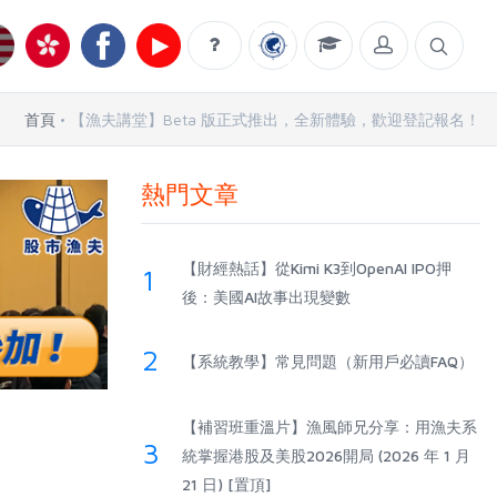
首頁
【漁夫講堂】Beta 版正式推出，全新體驗，歡迎登記報名！
熱門文章
【財經熱話】從Kimi K3到OpenAI IPO押
1
後：美國AI故事出現變數
2
【系統教學】常見問題（新用戶必讀FAQ）
【補習班重溫片】漁風師兄分享：用漁夫系
3
統掌握港股及美股2026開局 (2026 年 1 月
21 日) [置頂]