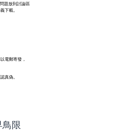
有問題放到討論區
講義下載。
會以電郵寄發，
確認真偽。
早鳥限