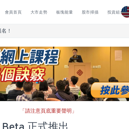
會員首頁
大市走勢
板塊能量
股市掃描
投資組合
報名！
「請注意頁底重要聲明」
Beta 正式推出