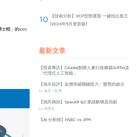
【技術分析】VCP型態選股 一鍵找出股王
10
(2024年9月更新版)
士帽」的icon
最新文章
【投資專訪】Citadel創辦人兼行政總裁Griffin談
「代理式人工智能」
【漁夫短評】金價突破關鍵阻力：盤勢的啟示
by 漁夫 | 莊博
【漁民碼頭】SpaceX Q2 業績解構及回顧
by 漁得水
【AI 分析師】HSBC vs JPM