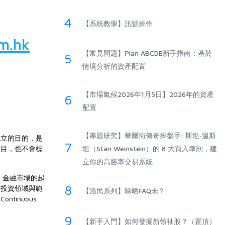
4
【系統教學】訊號操作
om.hk
【常見問題】Plan ABCDE新手指南：基於
5
情境分析的資產配置
【市場氣候2026年1月5日】2026年的資產
6
配置
【專題研究】華爾街傳奇操盤手: 斯坦·溫斯
成立的目的，是
7
名目，也不會標
坦（Stan Weinstein）的 8 大買入準則，建
立你的高勝率交易系統
or)』金融市場的起
8
同投資領域與範
【漁民系列】睇晒FAQ未？
inuous
9
【新手入門】如何發掘新領袖股？（置頂）