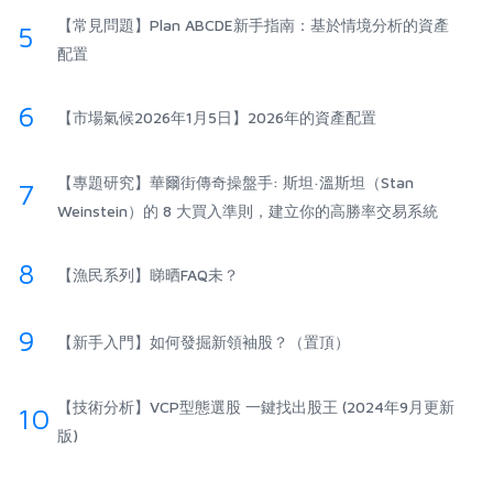
【常見問題】Plan ABCDE新手指南：基於情境分析的資產
5
配置
6
【市場氣候2026年1月5日】2026年的資產配置
【專題研究】華爾街傳奇操盤手: 斯坦·溫斯坦（Stan
7
Weinstein）的 8 大買入準則，建立你的高勝率交易系統
8
【漁民系列】睇晒FAQ未？
9
【新手入門】如何發掘新領袖股？（置頂）
【技術分析】VCP型態選股 一鍵找出股王 (2024年9月更新
10
版)