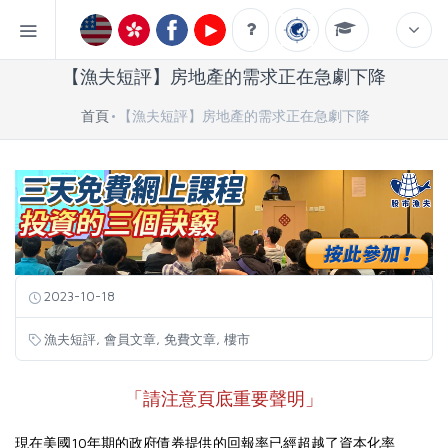
【漁夫短評】房地產的需求正在急劇下降
首頁
【漁夫短評】房地產的需求正在急劇下降
2023-10-18
,
,
,
漁夫短評
會員文章
免費文章
樓市
「請注意頁底重要聲明」
現在
美國
10年期的政府債券提供的回報率已經超越了資本化率