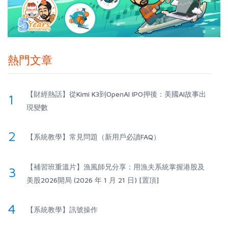
熱門文章
【財經熱話】從Kimi K3到OpenAI IPO押後：美國AI故事出
1
現變數
2
【系統教學】常見問題（新用戶必讀FAQ）
【補習班重溫片】漁風師兄分享：用漁夫系統掌握港股及
3
美股2026開局 (2026 年 1 月 21 日) [置頂]
4
【系統教學】訊號操作