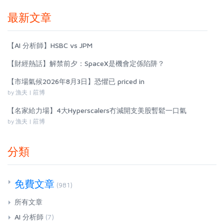
最新文章
【AI 分析師】HSBC vs JPM
【財經熱話】解禁前夕：SpaceX是機會定係陷阱？
【市場氣候2026年8月3日】恐懼已 priced in
by 漁夫 | 莊博
【名家給力場】4大Hyperscalers冇減開支美股暫鬆一口氣
by 漁夫 | 莊博
分類
免費文章
(981)
所有文章
AI 分析師
(7)