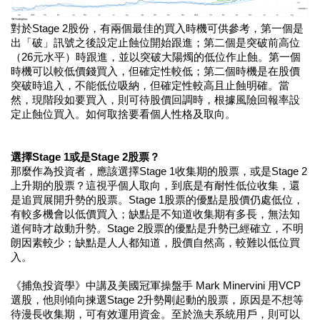
對於Stage 2股份，有兩個最佳的買入時機可供參考，第一個是
出「破」訊號之後設定止蝕位開始跟進；第二個是突破前高位
（26元水平）時跟進，並以突破大陽燭的低位作止蝕。第一個
時機可以較低價錢買入，但確定性較低；第二個時機是在股價
突破時追入，不能低位吸納，但確定性較高且止蝕明確。當
然，現階段如要買入，則可待股價回調時，根據風險回報率設
定止蝕位買入。如何取捨要看個人性格及取向。
選擇Stage 1或是Stage 2股票？
那麼作為投資者，應該選擇Stage 1收集期的股票，或是Stage 2
上升期的股票？這視乎個人取向，到底是有耐性低位收集，還
是追買展開升勢的股票。Stage 1股票的優點是股價仍處低位，
有較多機會以低價買入；缺點是不知道收集期有多長，無法知
道何時才啟動升勢。Stage 2股票的優點是升勢已經確立，不明
朗因素較少；缺點是人人都知道，股價自然高，較難以低位買
入。
《捕魚投資學》中講及美國冠軍操盤手 Mark Minervini 用VCP
選股，他則傾向揀選Stage 2升勢剛起動的股票，原因是不想等
待漫長收集期，可有效運用資金。至於漁夫系統用戶，則可以