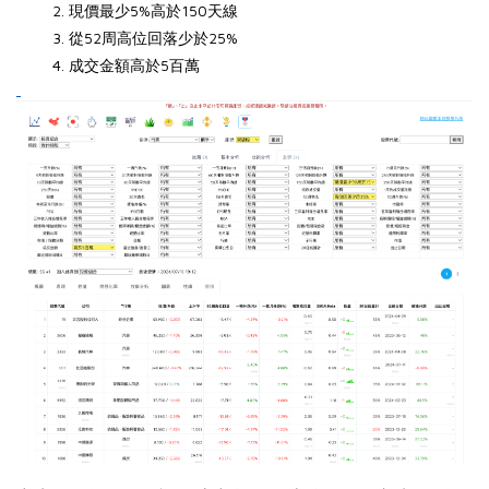
現價最少5%高於150天線
從52周高位回落少於25%
成交金額高於5百萬