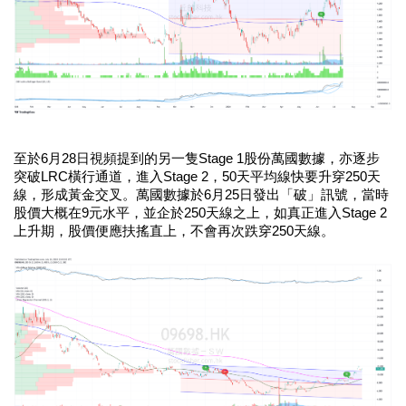
至於6月28日視頻提到的另一隻Stage 1股份萬國數據，亦逐步
突破LRC橫行通道，進入Stage 2，50天平均線快要升穿250天
線，形成黃金交叉。萬國數據於6月25日發出「破」訊號，當時
股價大概在9元水平，並企於250天線之上，如真正進入Stage 2
上升期，股價便應扶搖直上，不會再次跌穿250天線。