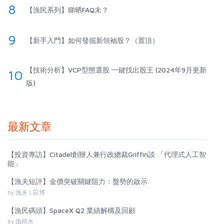
8
【漁民系列】睇晒FAQ未？
9
【新手入門】如何發掘新領袖股？（置頂）
【技術分析】VCP型態選股 一鍵找出股王 (2024年9月更新
10
版)
最新文章
【投資專訪】Citadel創辦人兼行政總裁Griffin談 「代理式人工智
能」
【漁夫短評】金價突破關鍵阻力：盤勢的啟示
by 漁夫 | 莊博
【漁民碼頭】SpaceX Q2 業績解構及回顧
by 漁得水