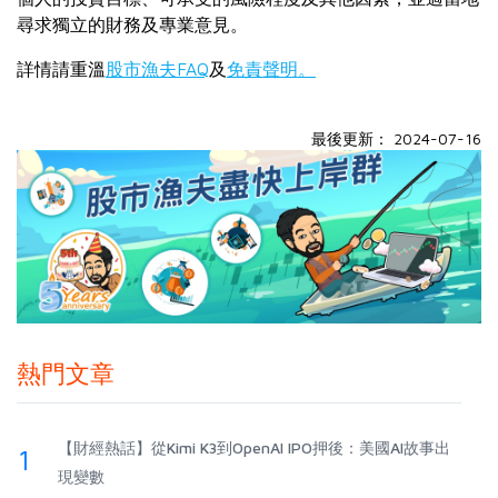
尋求獨立的財務及專業意見。
詳情請重溫
股市漁夫FAQ
及
免責聲明。
最後更新： 2024-07-16
熱門文章
【財經熱話】從Kimi K3到OpenAI IPO押後：美國AI故事出
1
現變數