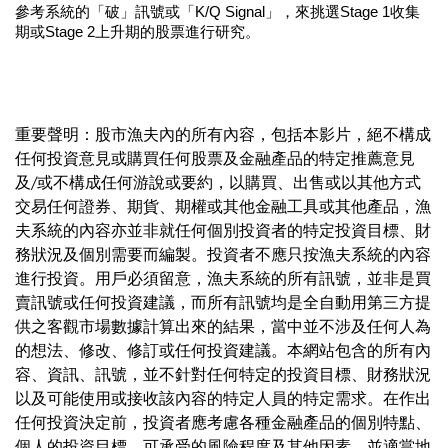
參考系統的「破」訊號或「K/Q Signal」，來挑選Stage 1收集
期或Stage 2上升期的股票進行研究。
重要聲明：股市漁夫內的所有內容，包括本影片，絕不構成
任何投資意見或購買任何股票及金融產品的特定推薦意見
及/或不構成任何游說或要約，以購買、出售或以其他方式
交易任何證券、期貨、期權或其他金融工具或其他產品，漁
夫系統的內容亦並非就任何個別投資者的特定投資目標、財
務狀況及個別需要而編製。投資者不應只按漁夫系統的內容
進行投資。用戶必須留意，漁夫系統的所有訊號，並非是買
賣訊號或任何投資建議，而所有訊號均是全自動用第三方提
供之客觀市場數據計算出來的結果，當中並不涉及任何人為
的想法、修改、修訂或任何投資建議。本網站包含的所有內
容、資訊、訊號，並不針對任何特定的投資目標、財務狀況
以及可能使用或接收該內容的特定人員的特定需求。在作出
任何投資決定前，投資者應考慮各種金融產品的個別特點、
個人的投資目標、可承受的風險程度及其他因素，並適當地