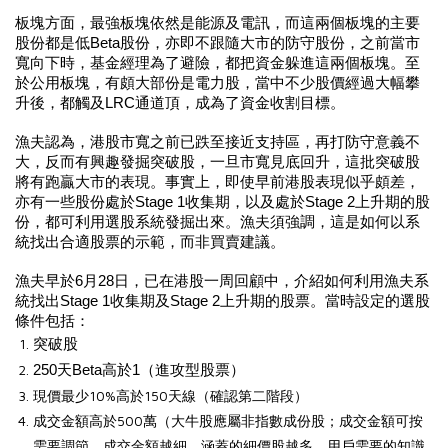
板塊方面，最強板塊依然是能源及電訊，而這兩個板塊的主要
股份都是低Beta股份，亦即不跟隨大市的防守股份，之前當市
寬向下時，基金經理為了避險，都把資金躲進這兩個板塊。至
於公用板塊，有頗大部份是電力股，當中不少股價經過大幅攀
升後，都觸及LRC通道頂，成為了資金收割目標。
漁夫認為，港股市寬之前已跌至接近支持區，再打防守意義不
大，反而有興趣發掘突破股，一旦市寬見底回升，這批突破股
將有跑贏大市的表現。事實上，即使早前港股表現似乎頗差，
亦有一些股份處於Stage 1收集期，以及處於Stage 2上升期的股
份，都可利用選股系統發掘出來。漁夫須強調，這是如何以系
統找出合適股票的示範，而非買賣建議。
漁夫早於6月28日，已在港股一周回顧中，介紹如何利用漁夫系
統找出Stage 1收集期及Stage 2上升期的股票。當時設定的選股
條件包括：
突破股
250天Beta高於1（進攻型股票）
現價最少10%高於150天線（確認第二階段）
成交金額高於500萬（大牛股應屬非指數成份股；成交金額可按
需要調節，成交金額越細，涵蓋的細價股越多，用戶需要的知識