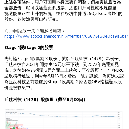
上述各項條件，用戶可因應本身需要作調整，例如突破股改為
全部股份，就可以涵蓋更多股票。之後用戶可觀察板塊能量，
挑選能量正在上升的板塊，並在板塊中揀選250天Beta高於1的
股份。各位漁民可自行研究。
7月5日港股一周回顧參考鏈結：
https://www.stockfisher.com.hk/member/66878f50e0ca9a5be
Stage 1變Stage 2的股票
先討論Stage 1收集期的股份，就以丘鈦科技（1478）為例子。
丘鈦科技自2021年開始由16元水平下跌，到2022年底逐漸見
底，之後約在2.8元到5元之間上上落落，至今經歷了一年多LRC
呈現橫行通道，到今年6月13日才發出「破」訊號。為何漁夫認
為丘鈦科技之前是處於Stage 1收集期？原因是OBV指標顯示股
份是被收集中。
丘鈦科技（1478）股價圖（截至6月30日）