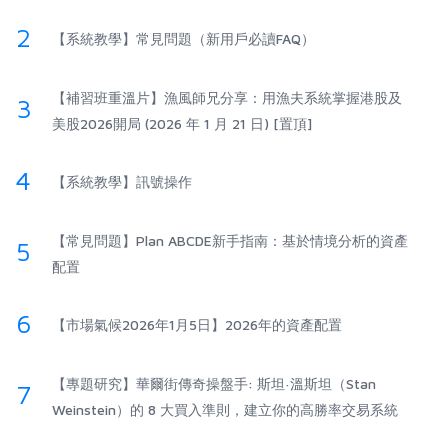
2
【系統教學】常見問題（新用戶必讀FAQ）
【補習班重溫片】漁風師兄分享：用漁夫系統掌握港股及
3
美股2026開局 (2026 年 1 月 21 日) [置頂]
4
【系統教學】訊號操作
【常見問題】Plan ABCDE新手指南：基於情境分析的資產
5
配置
6
【市場氣候2026年1月5日】2026年的資產配置
【專題研究】華爾街傳奇操盤手: 斯坦·溫斯坦（Stan
7
Weinstein）的 8 大買入準則，建立你的高勝率交易系統