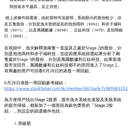
與技術水平越高，反之亦然）
經上述條件篩選後，由於當時市況疲弱，系統顯示的股份較少，涉
及五隻股份，分別是漁夫曾經提及的泡泡瑪特（9992）和赤子城科
技（9911），以及萬國數據（9698）、丘鈦科技（1478）及招商銀
行（3968）。
在視頻中，漁夫解釋過兩隻一直提及正處於Stage 2的股份，分
別是泡泡瑪特和赤子城科技；也從因應系統篩選結果分析了兩
隻處於Stage 1的股份，分別是萬國數據和丘鈦科技。結果當港
股市況回升，萬國數據和丘鈦科技都不約而同進入了Stage 2。
有興趣的用戶可回看6月28日的港股一周回顧。
6月28日港股一周回顧參考鏈結：
https://www.stockfisher.com.hk/member/667ea9c7c98f683352
為方便用戶找出Stage 2股票，股市漁夫系統在港股及美股系統
的股市掃描，都新加了一個形狀為銀色獎章的「Stage 2按
鈕」，所設定的篩選條件包括：
突破股