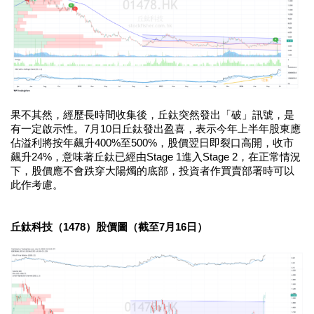
果不其然，經歷長時間收集後，丘鈦突然發出「破」訊號，是
有一定啟示性。7月10日丘鈦發出盈喜，表示今年上半年股東應
佔溢利將按年飆升400%至500%，股價翌日即裂口高開，收市
飆升24%，意味著丘鈦已經由Stage 1進入Stage 2，在正常情況
下，股價應不會跌穿大陽燭的底部，投資者作買賣部署時可以
此作考慮。
丘鈦科技（1478）股價圖（截至7月16日）