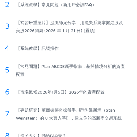
2
【系統教學】常見問題（新用戶必讀FAQ）
【補習班重溫片】漁風師兄分享：用漁夫系統掌握港股及
3
美股2026開局 (2026 年 1 月 21 日) [置頂]
4
【系統教學】訊號操作
【常見問題】Plan ABCDE新手指南：基於情境分析的資產
5
配置
6
【市場氣候2026年1月5日】2026年的資產配置
【專題研究】華爾街傳奇操盤手: 斯坦·溫斯坦（Stan
7
Weinstein）的 8 大買入準則，建立你的高勝率交易系統
8
【漁民系列】睇晒FAQ未？