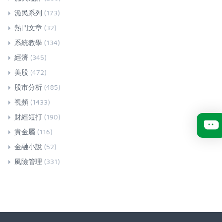
漁民系列
(173)
熱門文章
(32)
系統教學
(134)
經濟
(345)
美股
(472)
股市分析
(485)
視頻
(1433)
財經短打
(190)
貴金屬
(116)
金融小說
(52)
風險管理
(331)