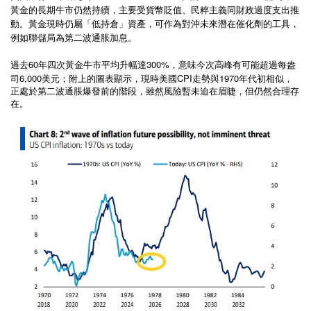
黃金的長期牛市仍然持續，主要受貨幣貶值、民粹主義同財政過度支出推
動。黃金現時仍屬「低持倉」資產，可作為對沖未來潛在催化劑的工具，
例如聯儲局為第二波通脹加息。
60
300%
過去
年四次黃金牛市平均升幅達
，意味今次高峰有可能超過每盎
6,000
CPI
1970
司
美元；附上的圖表顯示，現時美國
走勢與
年代初相似，
正處於第二波通脹爆發前的階段，雖然風險暫未迫在眉睫，但仍然合理存
在。