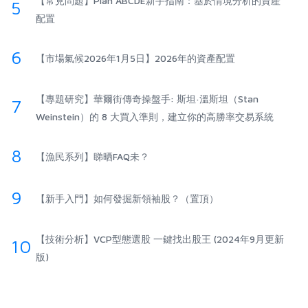
【常見問題】Plan ABCDE新手指南：基於情境分析的資產
5
配置
6
【市場氣候2026年1月5日】2026年的資產配置
【專題研究】華爾街傳奇操盤手: 斯坦·溫斯坦（Stan
7
Weinstein）的 8 大買入準則，建立你的高勝率交易系統
8
【漁民系列】睇晒FAQ未？
9
【新手入門】如何發掘新領袖股？（置頂）
【技術分析】VCP型態選股 一鍵找出股王 (2024年9月更新
10
版)