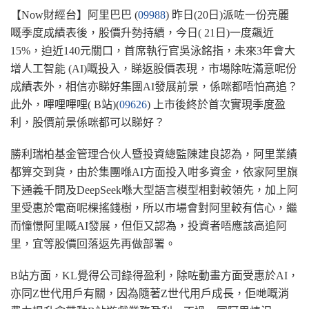
【Now財經台】阿里巴巴 (
09988
) 昨日(20日)派咗一份亮麗
嘅季度成績表後，股價升勢持續，今日( 21日)一度飆近
15%，迫近140元關口，首席執行官吳泳銘指，未來3年會大
增人工智能 (AI)嘅投入，睇返股價表現，市場除咗滿意呢份
成績表外，相信亦睇好集團AI發展前景，係咪都唔怕高追？
此外，嗶哩嗶哩( B站)(
09626
) 上市後終於首次實現季度盈
利，股價前景係咪都可以睇好？
勝利瑞柏基金管理合伙人暨投資總監陳建良認為，阿里業績
都算交到貨，由於集團喺AI方面投入咁多資金，依家阿里旗
下通義千問及DeepSeek喺大型語言模型相對較領先，加上阿
里受惠於電商呢棵搖錢樹，所以市場會對阿里較有信心，繼
而憧憬阿里嘅AI發展，但佢又認為，投資者唔應該高追阿
里，宜等股價回落返先再做部署。
B站方面，KL覺得公司錄得盈利，除咗動畫方面受惠於AI，
亦同Z世代用戶有關，因為隨著Z世代用戶成長，佢哋嘅消