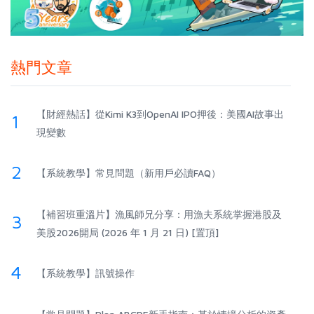
熱門文章
【財經熱話】從Kimi K3到OpenAI IPO押後：美國AI故事出
1
現變數
2
【系統教學】常見問題（新用戶必讀FAQ）
【補習班重溫片】漁風師兄分享：用漁夫系統掌握港股及
3
美股2026開局 (2026 年 1 月 21 日) [置頂]
4
【系統教學】訊號操作