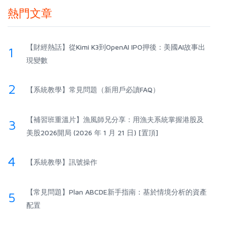
熱門文章
【財經熱話】從Kimi K3到OpenAI IPO押後：美國AI故事出
1
現變數
2
【系統教學】常見問題（新用戶必讀FAQ）
【補習班重溫片】漁風師兄分享：用漁夫系統掌握港股及
3
美股2026開局 (2026 年 1 月 21 日) [置頂]
4
【系統教學】訊號操作
【常見問題】Plan ABCDE新手指南：基於情境分析的資產
5
配置