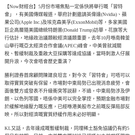
【Now財經台】5月份市場焦點一定係快將舉行嘅「習特
會」，有美國傳媒報道，華府計劃邀請英偉達
(Nvidia
)、蘋
果公司(Apple
Inc.)
及埃克森美孚
(ExxonMobil
)等，多家美國
巨企高層隨美國總統特朗普
(Donald
Trump)
訪華，花旗等大
行估計，地緣政治議題較經濟議題重要，去年10月喺南韓釜
山舉行嘅亞太經濟合作會議
(APEC
)峰會，中美曾就減關
稅、暫緩制裁及重啟大豆採購等達成協議，當時刺激人仔展
開升浪，今次會唔會歷史重演？
勝利證券首席顧問陳建良坦言，對今次「習特會」可唔可以
取得實質突破有保留，市場對中東局勢已出現消息疲勞，會
面後雙方或發表不升級衝突等説辭，不過，中東局勢涉及伊
朗、以色列等國，唔係中美可以完全掌控，預期金融市場對
於緩解地緣壓力嘅反應，已經喺港美股市之前嘅反彈局部反
映，所以對經濟嘅實質紓緩作用未必好明顯。
KL又話，去年達成嘅暫緩制裁，同埋稀土豁免協議仍有約5