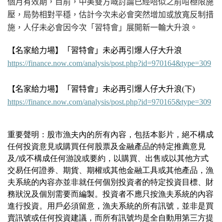
個月有效期，目前，中美雙方嘅討論已經唔似之前咁極限施
壓，局勢相對平穩，估計今次未必會突然增加或放寬反制措
施，人仔未必會因今次「習特會」展開新一輪大升浪。
【名家給力場】「習特會」未必再引爆人仔大升浪
https://finance.now.com/analysis/post.php?id=970164&type=309
【名家給力場】「習特會」未必再引爆人仔大升浪
(下
)
https://finance.now.com/analysis/post.php?id=970165&type=309
重要聲明：股市漁夫內的所有內容，包括本影片，絕不構成
任何投資意見或購買任何股票及金融產品的特定推薦意見
及/或不構成任何游說或要約，以購買、出售或以其他方式
交易任何證券、期貨、期權或其他金融工具或其他產品，漁
夫系統的內容亦並非就任何個別投資者的特定投資目標、財
務狀況及個別需要而編製。投資者不應只按漁夫系統的內容
進行投資。用戶必須留意，漁夫系統的所有訊號，並非是買
賣訊號或任何投資建議，而所有訊號均是全自動用第三方提