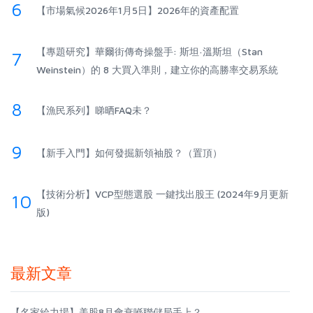
6
【市場氣候2026年1月5日】2026年的資產配置
【專題研究】華爾街傳奇操盤手: 斯坦·溫斯坦（Stan
7
Weinstein）的 8 大買入準則，建立你的高勝率交易系統
8
【漁民系列】睇晒FAQ未？
9
【新手入門】如何發掘新領袖股？（置頂）
【技術分析】VCP型態選股 一鍵找出股王 (2024年9月更新
10
版)
最新文章
【名家給力場】美股8月會衰喺聯儲局手上？