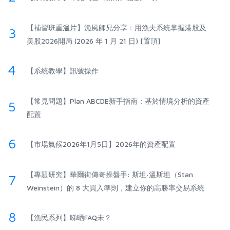
【補習班重溫片】漁風師兄分享：用漁夫系統掌握港股及
3
美股2026開局 (2026 年 1 月 21 日) [置頂]
4
【系統教學】訊號操作
【常見問題】Plan ABCDE新手指南：基於情境分析的資產
5
配置
6
【市場氣候2026年1月5日】2026年的資產配置
【專題研究】華爾街傳奇操盤手: 斯坦·溫斯坦（Stan
7
Weinstein）的 8 大買入準則，建立你的高勝率交易系統
8
【漁民系列】睇晒FAQ未？