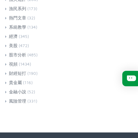
漁民系列
(173)
熱門文章
(32)
系統教學
(134)
經濟
(345)
美股
(472)
股市分析
(485)
視頻
(1434)
財經短打
(190)
貴金屬
(116)
金融小說
(52)
風險管理
(331)