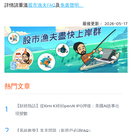
詳情請重溫
股市漁夫FAQ
及
免責聲明。
最後更新： 2026-05-17
熱門文章
【財經熱話】從Kimi K3到OpenAI IPO押後：美國AI故事出
1
現變數
2
【系統教學】常見問題（新用戶必讀FAQ）