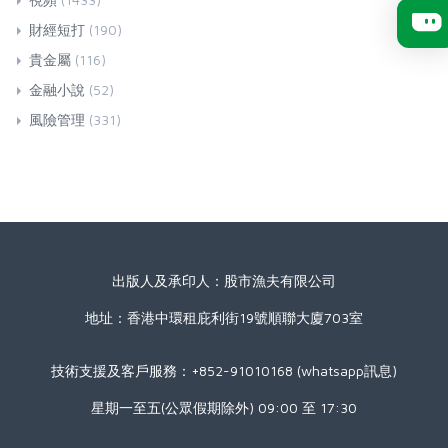
財經短打
(190)
貴金屬
(116)
金融小說
(52)
風險管理
(331)
出版人及承印人：股市漁夫有限公司
地址：香港中環租庇利街19號順聯大廈703室
技術支援及客戶服務：+852-91010168 (whatsapp訊息)
星期一至五(公眾假期除外) 09:00 至 17:30