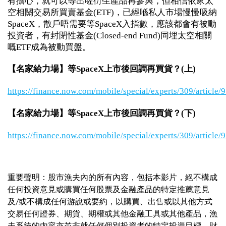
有擔心，就可以等出咗衍生產品再參與，但相信依家太
空相關交易所買賣基金(ETF)，已經喺私人市場慢慢吸納
SpaceX，散戶唔需要等SpaceX入指數，應該都會有被動
投資者，有封閉性基金(Closed-end Fund)同埋太空相關
嘅ETF成為被動買盤。
【名家給力場】等SpaceX上市後回調再買貨？(上)
https://finance.now.com/mobile/special/experts/309/article/
【名家給力場】等SpaceX上市後回調再買貨？(下)
https://finance.now.com/mobile/special/experts/309/article/
重要聲明：股市漁夫內的所有內容，包括本影片，絕不構成
任何投資意見或購買任何股票及金融產品的特定推薦意見
及/或不構成任何游說或要約，以購買、出售或以其他方式
交易任何證券、期貨、期權或其他金融工具或其他產品，漁
夫系統的內容亦並非就任何個別投資者的特定投資目標、財