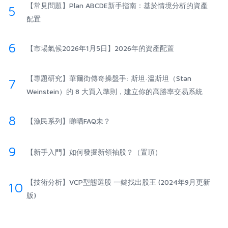
【常見問題】Plan ABCDE新手指南：基於情境分析的資產
5
配置
6
【市場氣候2026年1月5日】2026年的資產配置
【專題研究】華爾街傳奇操盤手: 斯坦·溫斯坦（Stan
7
Weinstein）的 8 大買入準則，建立你的高勝率交易系統
8
【漁民系列】睇晒FAQ未？
9
【新手入門】如何發掘新領袖股？（置頂）
【技術分析】VCP型態選股 一鍵找出股王 (2024年9月更新
10
版)