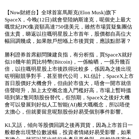
【Now財經台】全球首富馬斯克(Elon Musk)旗下
SpaceX，今晚(12日)就會登陸納斯達克，呢個史上最大
嘅世紀IPO集資額高達750億美元，雖然市場質疑集團估
值太貴，睇返以往嘅明星股上市首年，股價都自高位大
幅回調幾成，如果散戶想喺上市後買貨，應該點部署？
勝利證券首席顧問陳建良指，有分析指，買SpaceX就好
似10幾年前買比特幣(Bitcoin)，一係輸晒，一係升幾百
倍，以往嘅明星股上市後跌得比較多，係因為之後出現
咗明顯競爭對手，甚至替代公司，KL估計，SpaceX上市
首日股價好大機會升，但由於市值大，唔會一開市就倍
倍聲咁升，加上太空概念進入門檻好高，市場上暫時搵
唔到第2隻同類股份替代，佢預期，SpaceX之後好大機
會可以發展到好似人工智能(AI)般大嘅概念，所以唔使
太擔心，但就要留意呢類股份好易受個別事件影響。
KL又話，傾向等股價回調之後再買貨，因為上市首日一
般都會出現雙位數波幅，投資者情緒好易受影響，如果