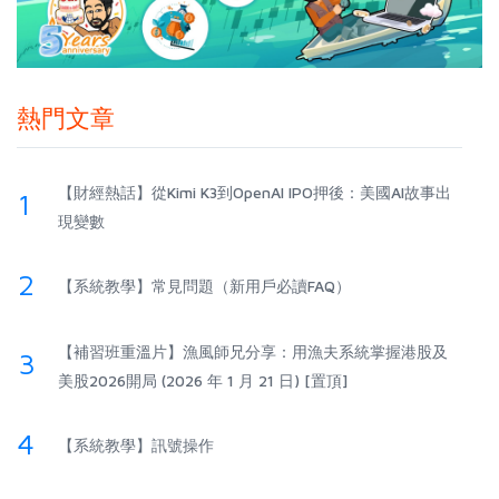
熱門文章
【財經熱話】從Kimi K3到OpenAI IPO押後：美國AI故事出
1
現變數
2
【系統教學】常見問題（新用戶必讀FAQ）
【補習班重溫片】漁風師兄分享：用漁夫系統掌握港股及
3
美股2026開局 (2026 年 1 月 21 日) [置頂]
4
【系統教學】訊號操作