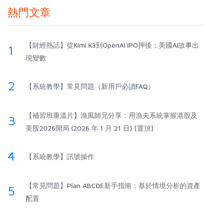
熱門文章
【財經熱話】從Kimi K3到OpenAI IPO押後：美國AI故事出
1
現變數
2
【系統教學】常見問題（新用戶必讀FAQ）
【補習班重溫片】漁風師兄分享：用漁夫系統掌握港股及
3
美股2026開局 (2026 年 1 月 21 日) [置頂]
4
【系統教學】訊號操作
【常見問題】Plan ABCDE新手指南：基於情境分析的資產
5
配置