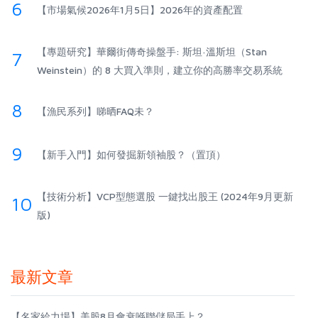
6
【市場氣候2026年1月5日】2026年的資產配置
【專題研究】華爾街傳奇操盤手: 斯坦·溫斯坦（Stan
7
Weinstein）的 8 大買入準則，建立你的高勝率交易系統
8
【漁民系列】睇晒FAQ未？
9
【新手入門】如何發掘新領袖股？（置頂）
【技術分析】VCP型態選股 一鍵找出股王 (2024年9月更新
10
版)
最新文章
【名家給力場】美股8月會衰喺聯儲局手上？