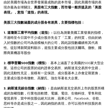
由於美國市場為全世界發展最成熟的資本市場，因此美國市場的表
現亦最為全球關注。
美股有三大指數，而市場一般所提及的「美股
表現」，意指「道指」的表現。
美股三大指數涵蓋的成分股各有差異，主要指標包括：
1. 道瓊斯工業平均指數（道指）:
以往為測量美國工業發展的指標，
不過時至今日當中不少成分股亦失去了「工業」的特質，但由於納
入於指數的公司均為規模極大的公司，因此該指數繼續有其代表
性。從彭博新聞資料顯示，道指主要成分股包括沃爾瑪、微軟、國
際商業機器等股份
2. 標準普爾500指數（標指）
: 基本上涵蓋了全美國的500家大型企
業。這些公司的股票於紐約證券交易所、納斯達克交易所中交易，
因此流動性充足，規模有一定保證。成分股基本上亦會定期更換，
主要成分股亦有微軟、高樂氏、強生等著名大企業。
3. 納斯達克綜合指數（納指）:
是由納斯達克交易所上市的股票所構
成的加權指數，行業包括軟體、電腦、電信、生物科技、零售和批
發貿易等，當中科技股佔絕大比例，蘋果公司、Facebook、谷歌、
思科等亦是成分股之一，因此納指的表現，亦可以視作科技股的表