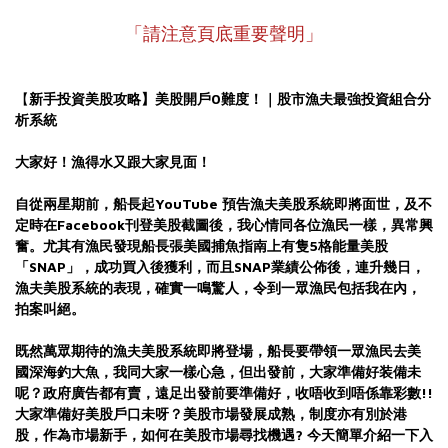
「請注意頁底重要聲明」
【
新手投資美股攻略】美股開戶0難度！｜
股市漁夫最強投資組合分
析系統
大家好！漁得水又跟大家見面！
自從兩星期前，船長起YouTube 預告漁夫美股系統即將面世，及不
定時在Facebook刊登美股截圖後，我心情同各位漁民一樣，異常興
奮。尤其有漁民發現船長張美國捕魚指南上
有隻5格能量美股
「SNAP」，成功買入後獲利，而且SNAP業績公佈後，連升幾日，
漁夫美股系統的表現，確實一鳴驚人，令到一眾漁民包括我在內，
拍案叫絕。
既然萬眾期待的漁夫美股系統即將登場，船長要帶領一眾漁民去美
國深海釣大魚，我同大家一樣心急，但出發前，大家準備好装備未
呢？政府廣告都有賣，遠足出發前要準備好，收唔收到唔係靠彩
數!!
大家準備好美股戶口未呀？美股市場發展成熟，制度亦有別於港
股，作為市場新手，如何在美股市場尋找機遇? 今天簡單介紹一下入