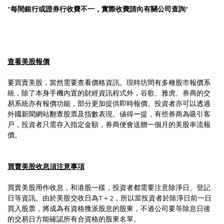
*每間銀行或證券行收費不一，實際收費請向有關公司查詢*
查看美股報價
要買賣美股，當然需要查看價格資訊。現時坊間有多種股市報價系
統，除了本身手機內置的財經資訊程式外，谷歌、雅虎、券商的交
易系統亦有報價功能，部分更加提供即時報價。投資者亦可以透過
外國新聞網站翻查股票及指數表現。値得ー提，有些券商為吸引客
戸，投資者只需存入指定金額，券商便會送贈一個月的美股串流報
價。
買
賣美股收息須注意事項
買賣美股用作收息，和港股一樣，投資者都需要注意除淨日、登記
日等資訊。由於美股交收日為T＋2，所以當投資者於除淨日前一日
買入股票，將成為有資格獲派股息的股東，不過公司要等除息日後
的交易日方能確認所有合資格的股東名單。