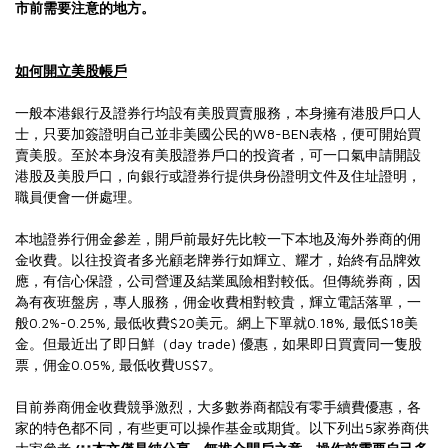
市前需要注意的地方。
如何開立美股帳戶
一般本港銀行及證券行均設有美股買賣服務，本身擁有港股戶口人
士，只要加簽證明自己並非美國公民的W8-BEN表格，便可開始買
賣美股。至於本身沒有美股證券戶口的投資者，可一口氣申請開設
港股及美股戶口，向銀行或證券行提供身份證明文件及住址證明，
職員便會一併處理。
本地證券行佣金參差，開戶前最好先比較一下本地及海外券商的佣
金收費。以往投資者多光顧老牌券行如輝立、耀才，始終有品牌效
應，有信心保證，公司營運及結業風險相對較低。但傳統券商，因
為有夜班盤房，專人服務，佣金收費相對較貴，輝立電話落單，一
般0.2%-0.25%, 最低收費$20美元。網上下單就0.18%, 最低$18美
金。但最近出了即日鮮（day trade) 優惠，如果即日買賣同一隻股
票，佣金0.05%, 最低收費US$7。
目前券商佣金收費競爭激烈，大多數券商都設有零手續費優惠，各
家的特色都不同，有些更可以操作基金或期貨。以下列出5家券商供