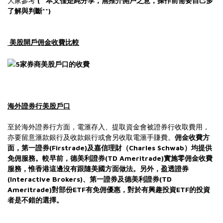
大家參考
(**本文僅是純分享，無推介開戶之意，操作前需要自己多
了解與判斷**)
美股開戶佣金收費比較
海外證券行
美股戶口
至於海外證券行方面，電滙存入、提取資金會被證券行收取費用，
亦要留意滙款銀行及收款銀行或會另收取電滙手賺費。
佣金收費方
面，第一證券(Firstrade)及嘉信理財（Charles Schwab）均提供
免佣服務。較早前，德美利證券(TD Ameritrade)實施零佣金收費
服務，惟香港這邊沒有跟隨美國方面做法。另外，盈透證券
(Interactive Brokers)、第一證券及德美利證券(TD
Ameritrade)對部份ETF有免佣優惠，對於有興趣投資ETF的投資
者是不錯的選擇。